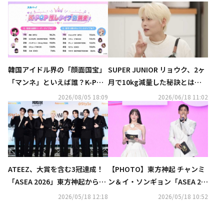
韓国アイドル界の「顔面国宝」
SUPER JUNIOR リョウク、2ヶ
「マンネ」といえば誰？K-POP
月で10kg減量した秘訣とは？
推しタイプ別調査の結果が明ら
「マンジャロなんて必要ない」
2026/08/05 18:09
2026/06/18 11:02
かに
（動画あり）
ATEEZ、大賞を含む3冠達成！
【PHOTO】東方神起 チャンミ
「ASEA 2026」東方神起からHe
ン＆イ・ソンギョン「ASEA 20
arts2Hearts、生田斗真まで
26」2日目のステージに登場
2026/05/18 12:18
2026/05/18 10:52
続々受賞