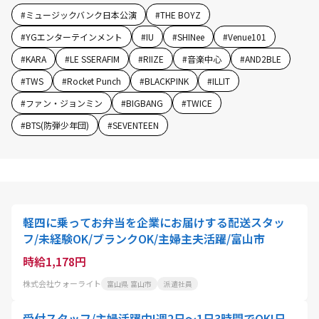
#
ミュージックバンク日本公演
#
THE BOYZ
#
YGエンターテインメント
#
IU
#
SHINee
#
Venue101
#
KARA
#
LE SSERAFIM
#
RIIZE
#
音楽中心
#
AND2BLE
#
TWS
#
Rocket Punch
#
BLACKPINK
#
ILLIT
#
ファン・ジョンミン
#
BIGBANG
#
TWICE
#
BTS(防弾少年団)
#
SEVENTEEN
軽四に乗ってお弁当を企業にお届けする配送スタッ
フ/未経験OK/ブランクOK/主婦主夫活躍/富山市
時給1,178円
株式会社ウォーライト
富山県 富山市
派遣社員
受付スタッフ/主婦活躍中!週2日～1日3時間でOK!日