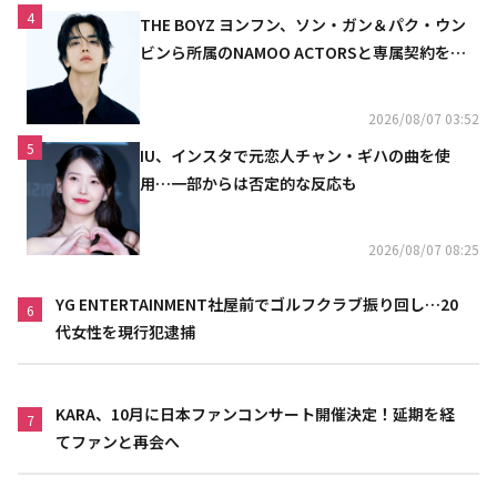
4
THE BOYZ ヨンフン、ソン・ガン＆パク・ウン
ビンら所属のNAMOO ACTORSと専属契約を締
結
2026/08/07 03:52
5
IU、インスタで元恋人チャン・ギハの曲を使
用…一部からは否定的な反応も
2026/08/07 08:25
YG ENTERTAINMENT社屋前でゴルフクラブ振り回し…20
6
代女性を現行犯逮捕
KARA、10月に日本ファンコンサート開催決定！延期を経
7
てファンと再会へ