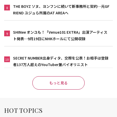
THE BOYZ ソヌ、ヨンフンに続いて新事務所と契約…元GF
8
RIEND ユジュら所属のAT AREAへ
SHINee オンユも！「Venue101 EXTRA」出演アーティス
9
ト発表…9月19日にNHKホールにて公開収録
SECRET NUMBER出身ディタ、交際を公表！お相手は登録
10
者137万人超えのYouTuber兼バイオリニスト
もっと見る
HOT TOPICS