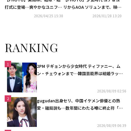
打式に登場…爽やかなユニフォ
リからAOA ソリュンまで、映画
ーム姿
「王と生きる男」VIP試写会に
2026/04/25 15:38
2026/01/28 13:20
出席
RANKING
1
2PM テギョンから少女時代 ティファニー、ム
ン・チェウォンまで…韓国芸能界は結婚ラッシ
ュ
2026/08/09 02:56
2
gugudan出身セリ、中国イケメン俳優との熱
愛・破局説も…数年間にわたる噂に終止符「邪
魔しないで」
2026/08/09 06:39