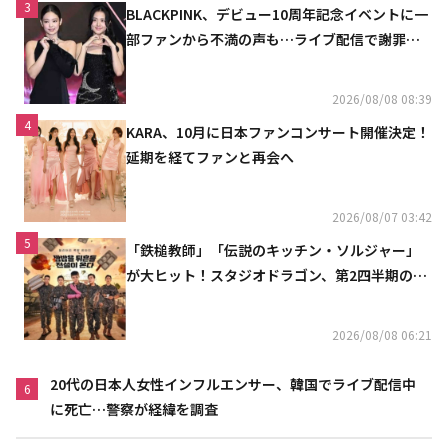
3
BLACKPINK、デビュー10周年記念イベントに一
部ファンから不満の声も…ライブ配信で謝罪
「コミュニケーション不足だった」
2026/08/08 08:39
4
KARA、10月に日本ファンコンサート開催決定！
延期を経てファンと再会へ
2026/08/07 03:42
5
「鉄槌教師」「伝説のキッチン・ソルジャー」
が大ヒット！スタジオドラゴン、第2四半期の売
上高が黒字に
2026/08/08 06:21
20代の日本人女性インフルエンサー、韓国でライブ配信中
6
に死亡…警察が経緯を調査