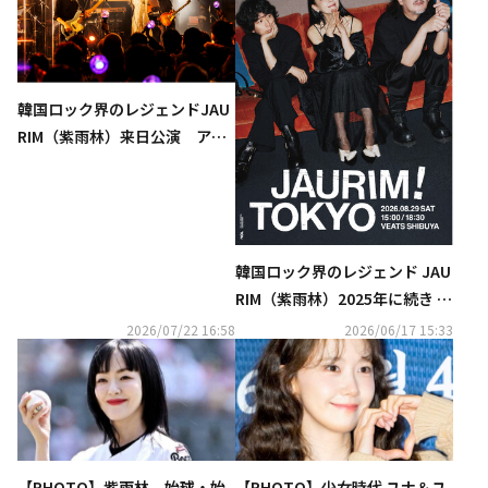
韓国ロック界のレジェンドJAU
RIM（紫雨林）来日公演 アッ
プグレードチケット販売決定
韓国ロック界のレジェンド JAU
RIM（紫雨林）2025年に続き 日
本単独コンサート開催決定
2026/07/22 16:58
2026/06/17 15:33
【PHOTO】紫雨林、始球・始
【PHOTO】少女時代 ユナ＆ユ