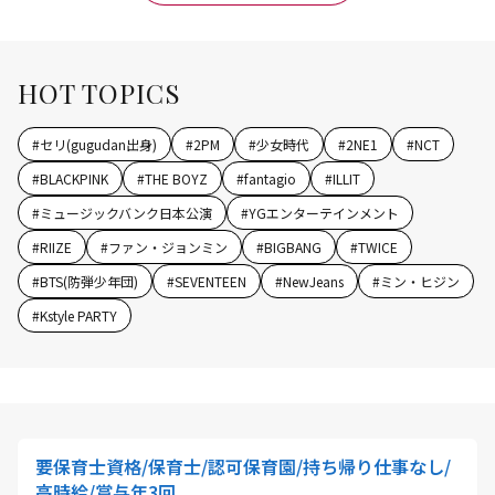
HOT TOPICS
#
セリ(gugudan出身)
#
2PM
#
少女時代
#
2NE1
#
NCT
#
BLACKPINK
#
THE BOYZ
#
fantagio
#
ILLIT
#
ミュージックバンク日本公演
#
YGエンターテインメント
#
RIIZE
#
ファン・ジョンミン
#
BIGBANG
#
TWICE
#
BTS(防弾少年団)
#
SEVENTEEN
#
NewJeans
#
ミン・ヒジン
#
Kstyle PARTY
要保育士資格/保育士/認可保育園/持ち帰り仕事なし/
高時給/賞与年3回