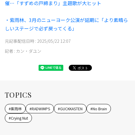
催…「すずめの戸締まり」主題歌が大ヒット
・紫雨林、3月のニューヨーク公演が延期に「より素晴ら
しいステージで必ず戻ってくる」
元記事配信日時 :
2025/05/22 12:07
記者 :
カン・ダユン
TOPICS
#
紫雨林
#
RADWIMPS
#
GUCKKASTEN
#
No Brain
#
Crying Nut