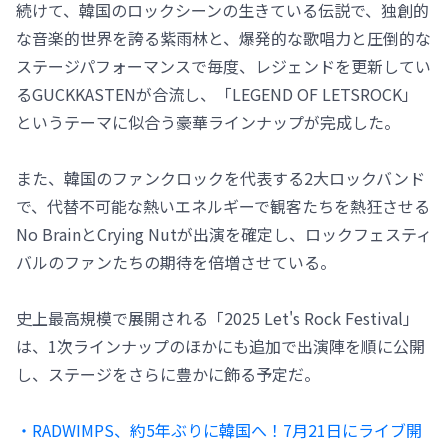
続けて、韓国のロックシーンの生きている伝説で、独創的
な音楽的世界を誇る紫雨林と、爆発的な歌唱力と圧倒的な
ステージパフォーマンスで毎度、レジェンドを更新してい
るGUCKKASTENが合流し、「LEGEND OF LETSROCK」
というテーマに似合う豪華ラインナップが完成した。
また、韓国のファンクロックを代表する2大ロックバンド
で、代替不可能な熱いエネルギーで観客たちを熱狂させる
No BrainとCrying Nutが出演を確定し、ロックフェスティ
バルのファンたちの期待を倍増させている。
史上最高規模で展開される「2025 Let's Rock Festival」
は、1次ラインナップのほかにも追加で出演陣を順に公開
し、ステージをさらに豊かに飾る予定だ。
・RADWIMPS、約5年ぶりに韓国へ！7月21日にライブ開