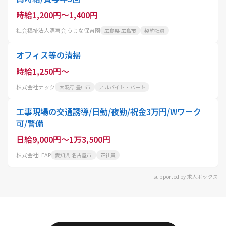
時給1,200円～1,400円
社会福祉法人清喜会 うじな保育園
広島県 広島市
契約社員
オフィス等の清掃
時給1,250円～
株式会社ナック
大阪府 豊中市
アルバイト・パート
工事現場の交通誘導/日勤/夜勤/祝金3万円/Wワーク
可/警備
日給9,000円～1万3,500円
株式会社LEAP
愛知県 名古屋市
正社員
supported by 求人ボックス