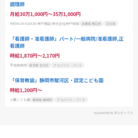
調理師
月給30万1,000円～35万1,000円
PREMIUM KARUBI 神戸西店/株式会社神戸物産
兵庫県 明石市
正社員
「看護師・准看護師」パート/一般病院/准看護師,正
看護師
時給1,870円～2,170円
平成扇病院
東京都 足立区
アルバイト・パート
「保育教諭」静岡市駿河区・認定こども園
時給1,200円～
小鹿こども園
静岡県 静岡市
アルバイト・パート
supported by 求人ボックス