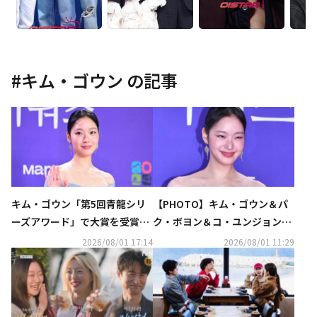
#
キム・ゴウン
の記事
キム・ゴウン「第5回青龍シリ
【PHOTO】キム・ゴウン＆パ
ーズアワード」で大賞を受賞…
ク・ボヨン＆コ・ユンジョンら
最優秀作品賞は「伝説のキッチ
「第5回青龍シリーズアワー
2026/08/01 17:14
2026/08/01 11:29
ン・ソルジャー」に（総合）
ド」レッドカーペットに登場