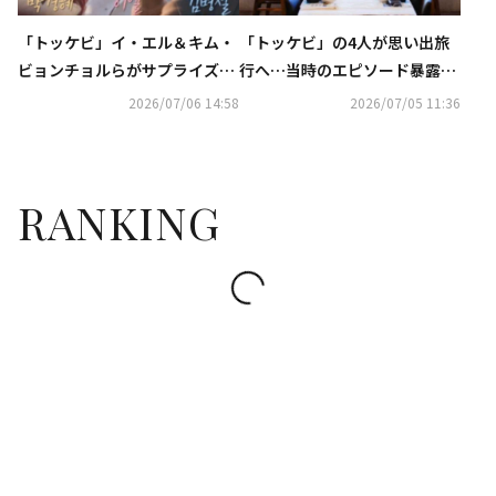
「トッケビ」イ・エル＆キム・
「トッケビ」の4人が思い出旅
ビョンチョルらがサプライズ登
行へ…当時のエピソード暴露に
場！扮装メイクの撮影裏話も
イ・ドンウクが謝罪！？コン・
2026/07/06 14:58
2026/07/05 11:36
（動画あり）
ユ＆キム・ゴウンのキスシーン
秘話も（動画あり）
RANKING