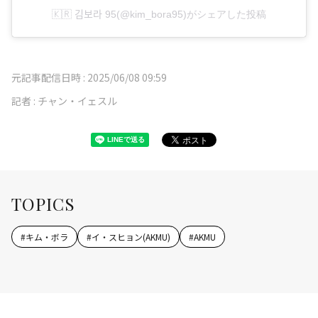
🇰🇷 김보라 95(@kim_bora95)がシェアした投稿
元記事配信日時 :
2025/06/08 09:59
記者 :
チャン・イェスル
TOPICS
#
キム・ボラ
#
イ・スヒョン(AKMU)
#
AKMU