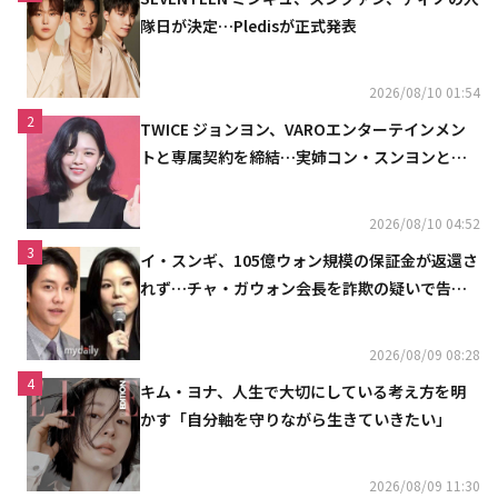
隊日が決定…Pledisが正式発表
2026/08/10 01:54
2
TWICE ジョンヨン、VAROエンターテインメン
トと専属契約を締結…実姉コン・スンヨンと同
じ事務所（公式）
2026/08/10 04:52
3
イ・スンギ、105億ウォン規模の保証金が返還さ
れず…チャ・ガウォン会長を詐欺の疑いで告訴
へ
2026/08/09 08:28
4
キム・ヨナ、人生で大切にしている考え方を明
かす「自分軸を守りながら生きていきたい」
2026/08/09 11:30