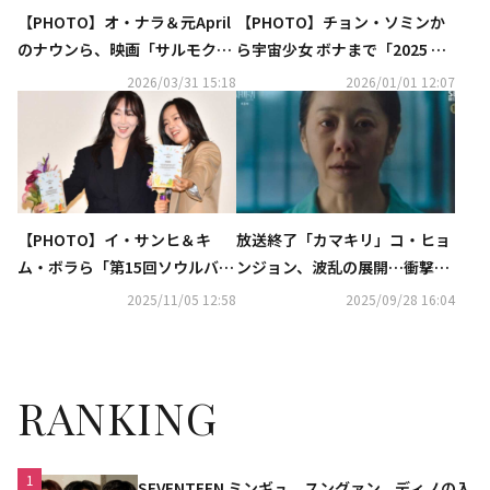
【PHOTO】オ・ナラ＆元April
【PHOTO】チョン・ソミンか
のナウンら、映画「サルモク
ら宇宙少女 ボナまで「2025 SB
池」VIP試写会に出席
S演技大賞」レッドカーペット
2026/03/31 15:18
2026/01/01 12:07
に登場
【PHOTO】イ・サンヒ＆キ
放送終了「カマキリ」コ・ヒョ
ム・ボラら「第15回ソウルバリ
ンジョン、波乱の展開…衝撃の
アフリー映画祭」開幕式に出席
ラストとは【ネタバレあり】
2025/11/05 12:58
2025/09/28 16:04
RANKING
1
SEVENTEEN ミンギュ、スングァン、ディノの入