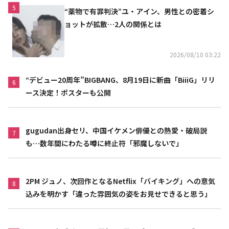
5
“薬物で有罪判決”ユ・アイン、男性との密着シ
ョットが拡散…2人の関係とは
2026/08/10 03:22
“デビュー20周年”BIGBANG、8月19日に新曲「BiiiG」リリ
6
ース決定！ポスターも公開
gugudan出身セリ、中国イケメン俳優との熱愛・破局説
7
も…数年間にわたる噂に終止符「邪魔しないで」
2PM ジュノ、次回作となるNetflix「バイキング」への意気
8
込みを明かす「違った雰囲気の姿をお見せできると思う」