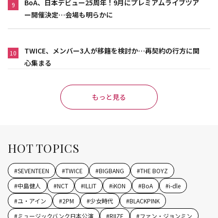
BoA、日本デビュー25周年！9月にプレミアムライブツア
9
ー開催決定…会場も明らかに
TWICE、メンバー3人が移籍を検討か…再契約の行方に関
10
心集まる
もっと見る
HOT TOPICS
#
SEVENTEEN
#
TWICE
#
BIGBANG
#
THE BOYZ
#
中島健人
#
NCT
#
ILLIT
#
iKON
#
BoA
#
i-dle
#
ユ・アイン
#
2PM
#
少女時代
#
BLACKPINK
#
ミュージックバンク日本公演
#
RIIZE
#
ファン・ジョンミン