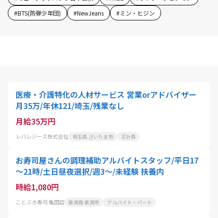
#
BTS(防弾少年団)
#
NewJeans
#
ミン・ヒジン
医療・介護特化の人材サービス 営業orアドバイザー
月35万/年休121/埼玉/残業なし
月給35万円
レバレジーズ株式会社
埼玉県 さいたま市
正社員
お寿司屋さんの調理補助アルバイトスタッフ/平日17
～21時/土日昼夜選択/週3～/未経験 扶養内
時給1,080円
ことぶき寿司 亀田店
新潟県 新潟市
アルバイト・パート