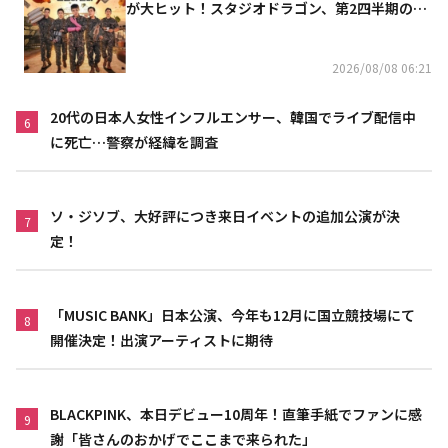
が大ヒット！スタジオドラゴン、第2四半期の売
上高が黒字に
2026/08/08 06:21
20代の日本人女性インフルエンサー、韓国でライブ配信中
6
に死亡…警察が経緯を調査
ソ・ジソブ、大好評につき来日イベントの追加公演が決
7
定！
「MUSIC BANK」日本公演、今年も12月に国立競技場にて
8
開催決定！出演アーティストに期待
BLACKPINK、本日デビュー10周年！直筆手紙でファンに感
9
謝「皆さんのおかげでここまで来られた」