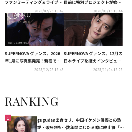
ファンミーティング＆ライブ開
目前に特別プロジェクトが始
催決定！誕生日をファンと共に
動…感謝を伝えたい相手とは？
2026/02/25 10:42
2026/01/15 18:44
SUPERNOVA グァンス、2026
SUPERNOVA グァンス、12月の
年1月に写真集発売！新宿でポ
日本ライブを控えインタビュー
ップアップも
が到着「どうなるのか自分も楽
2025/12/23 18:45
2025/11/04 19:29
しみ」
RANKING
1
gugudan出身セリ、中国イケメン俳優との熱
愛・破局説も…数年間にわたる噂に終止符「邪