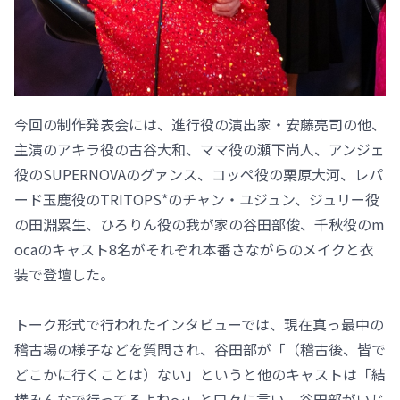
今回の制作発表会には、進行役の演出家・安藤亮司の他、
主演のアキラ役の古谷大和、ママ役の瀬下尚人、アンジェ
役のSUPERNOVAのグァンス、コッペ役の栗原大河、レパ
ード玉鹿役のTRITOPS*のチャン・ユジュン、ジュリー役
の田淵累生、ひろりん役の我が家の谷田部俊、千秋役のm
ocaのキャスト8名がそれぞれ本番さながらのメイクと衣
装で登壇した。
トーク形式で行われたインタビューでは、現在真っ最中の
稽古場の様子などを質問され、谷田部が「（稽古後、皆で
どこかに行くことは）ない」というと他のキャストは「結
構みんなで行ってるよね～」と口々に言い、谷田部がいじ