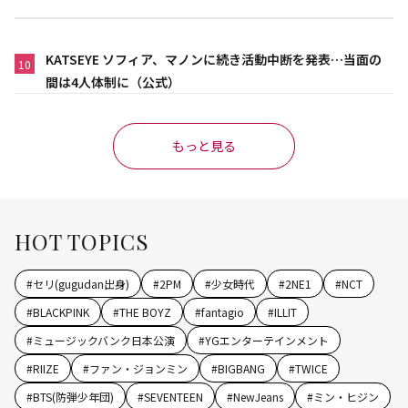
KATSEYE ソフィア、マノンに続き活動中断を発表…当面の
10
間は4人体制に（公式）
もっと見る
HOT TOPICS
#
セリ(gugudan出身)
#
2PM
#
少女時代
#
2NE1
#
NCT
#
BLACKPINK
#
THE BOYZ
#
fantagio
#
ILLIT
#
ミュージックバンク日本公演
#
YGエンターテインメント
#
RIIZE
#
ファン・ジョンミン
#
BIGBANG
#
TWICE
#
BTS(防弾少年団)
#
SEVENTEEN
#
NewJeans
#
ミン・ヒジン