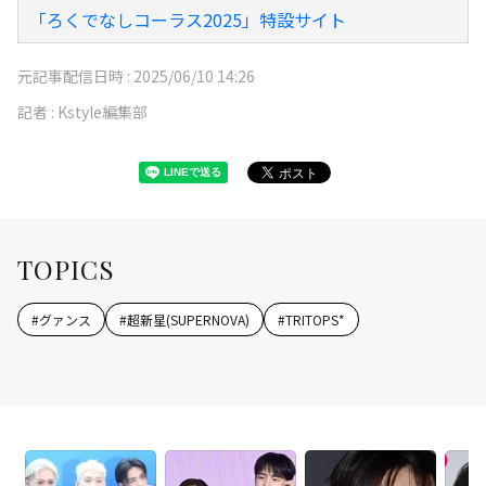
「ろくでなしコーラス2025」特設サイト
元記事配信日時 :
2025/06/10 14:26
記者 :
Kstyle編集部
TOPICS
#
グァンス
#
超新星(SUPERNOVA)
#
TRITOPS*