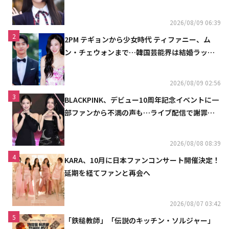
魔しないで」
2026/08/09 06:39
2
2PM テギョンから少女時代 ティファニー、ム
ン・チェウォンまで…韓国芸能界は結婚ラッシ
ュ
2026/08/09 02:56
3
BLACKPINK、デビュー10周年記念イベントに一
部ファンから不満の声も…ライブ配信で謝罪
「コミュニケーション不足だった」
2026/08/08 08:39
4
KARA、10月に日本ファンコンサート開催決定！
延期を経てファンと再会へ
2026/08/07 03:42
5
「鉄槌教師」「伝説のキッチン・ソルジャー」