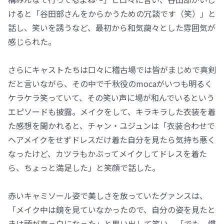
けると「谷田部さんをからかうための冗談です（笑）」と
話し、笑いを誘うなど、最初から和気藹々とした雰囲気が
感じられた。
さらにキャストたちは口々に稽古場では皆がまじめで真剣
だと言いながら、その中で千秋役のmocaがいつも明るく
ケラケラ笑っていて、その笑い声に場が和んでいるという
エピソードも披露。メイクをして、キラキラした衣装を着
た感想を聞かれると、チャン・ユジュンは「衣装合わせで
ヘアメイクをせずドレスだけ着た自分を見たら気持ち悪く
なったけど、カツラもかぶってメイクしてドレスを着た
ら、ちょっと満足した」と笑顔で話した。
赤いキャミソール姿で美しさを放っていたグァンスは、
「メイク中は鏡を見ていなかったので、自分の姿を見たと
きは頭が真っ白になった」と思い出して笑い、「でも、慣