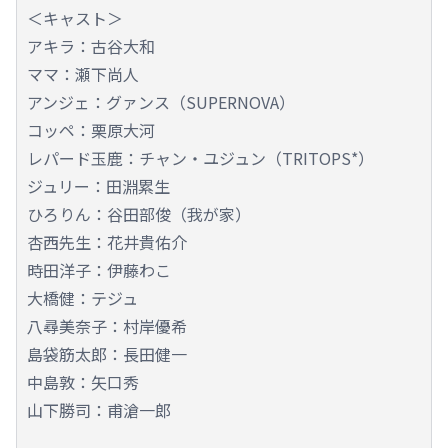
＜キャスト＞
アキラ：古谷大和
ママ：瀬下尚人
アンジェ：グァンス（SUPERNOVA）
コッペ：栗原大河
レパード玉鹿：チャン・ユジュン（TRITOPS*）
ジュリー：田淵累生
ひろりん：谷田部俊（我が家）
杏西先生：花井貴佑介
時田洋子：伊藤わこ
大橋健：テジュ
八尋美奈子：村岸優希
島袋筋太郎：長田健一
中島敦：矢口秀
山下勝司：甫滄一郎