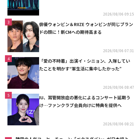
2026/08/06 09:15
3
俳優ウォンビン＆RIIZE ウォンビンが同じブラン
ドの顔に！新CMへの期待高まる
2026/08/06 07:31
4
「愛の不時着」出演イ・シニョン、入隊してい
たことを明かす“軍生活に集中したかった”
2026/08/06 08:47
5
IU、耳管開放症の悪化によるコンサート延期う
け…ファンクラブ会員向けに特典を提供へ
2026/08/06 08:21
韓国の人気コーヒーチェーン「ペクスダバン」が日本初上