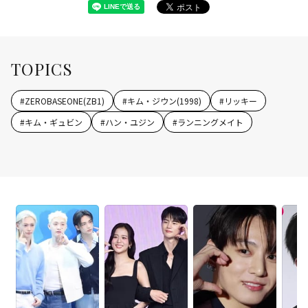
TOPICS
#
ZEROBASEONE(ZB1)
#
キム・ジウン(1998)
#
リッキー
#
キム・ギュビン
#
ハン・ユジン
#
ランニングメイト