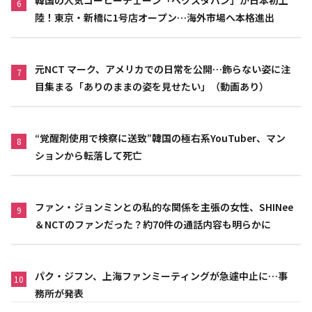
6
陸！東京・新橋に1号店オープン…海外市場へ本格進出
元NCT マーク、アメリカでの日常を公開…飾らない姿に注
7
目集まる「ありのままの姿を見せたい」（動画あり）
“覚醒剤使用で検察に送致”韓国の極右系YouTuber、マン
8
ションから転落して死亡
ファン・ジョンミンとの私的な関係を主張の女性、SHINee
9
＆NCTのファンだった？約70件の通話内容も明らかに
パク・ジフン、上海ファンミーティングが急遽中止に…事
10
務所が発表