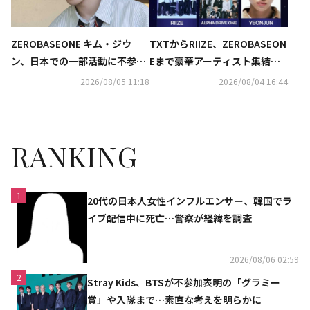
ZEROBASEONE キム・ジウ
TXTからRIIZE、ZEROBASEON
ン、日本での一部活動に不参加
Eまで豪華アーティスト集結！
へ…事務所がコメント
「Asia Artist Awards」に出演
2026/08/05 11:18
2026/08/04 16:44
決定
RANKING
1
20代の日本人女性インフルエンサー、韓国でラ
イブ配信中に死亡…警察が経緯を調査
2026/08/06 02:59
2
Stray Kids、BTSが不参加表明の「グラミー
賞」や入隊まで…素直な考えを明らかに