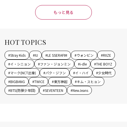
もっと見る
HOT TOPICS
#
Stray Kids
#
IU
#
LE SSERAFIM
#
ウォンビン
#
RIIZE
#
イ・シニョン
#
ファン・ジョンミン
#
i-dle
#
THE BOYZ
#
マーク(NCT出身)
#
パク・ジフン
#
イ・ハイ
#
少女時代
#
BIGBANG
#
TWICE
#
東方神起
#
キム・スヒョン
#
BTS(防弾少年団)
#
SEVENTEEN
#
NewJeans