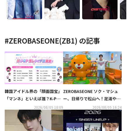
#
ZEROBASEONE(ZB1)
の記事
韓国アイドル界の「顔面国宝」
ZEROBASEONE ソク・マシュ
「マンネ」といえば誰？K-POP
ー、日帰りで松山へ！足湯や人
推しタイプ別調査の結果が明ら
力車を体験＆ご当地キャラみき
2026/08/05 18:09
2026/08/05 16:24
かに
ゃんとの記念ショットも