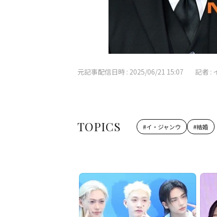
元記事配信日時 :
2025/06/21 15:07
記者 :
TOPICS
#
イ・ジャンウ
#
結婚