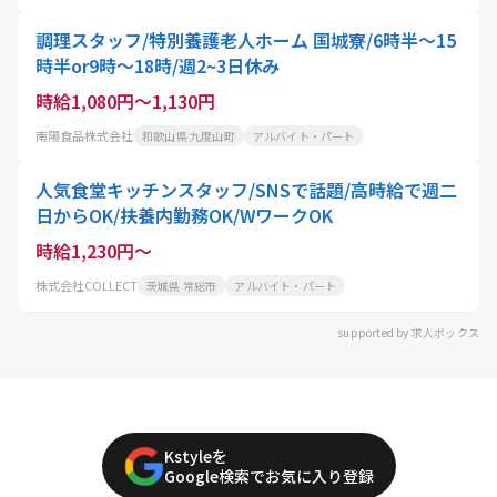
調理スタッフ/特別養護老人ホーム 国城寮/6時半～15
時半or9時～18時/週2~3日休み
時給1,080円～1,130円
南陽食品株式会社
和歌山県 九度山町
アルバイト・パート
人気食堂キッチンスタッフ/SNSで話題/高時給で週二
日からOK/扶養内勤務OK/WワークOK
時給1,230円～
株式会社COLLECT
茨城県 常総市
アルバイト・パート
supported by 求人ボックス
Kstyleを
Google検索でお気に入り登録