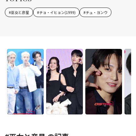
#
巫女と彦星
#
チョ・イヒョン(1999)
#
チュ・ヨンウ