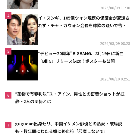
2026/08/09 11:30
4
イ・スンギ、105億ウォン規模の保証金が返還さ
れず…チャ・ガウォン会長を詐欺の疑いで告訴
へ
2026/08/09 08:28
5
“デビュー20周年”BIGBANG、8月19日に新曲
「BiiiG」リリース決定！ポスターも公開
2026/08/10 02:51
“薬物で有罪判決”ユ・アイン、男性との密着ショットが拡
6
散…2人の関係とは
gugudan出身セリ、中国イケメン俳優との熱愛・破局説
7
も…数年間にわたる噂に終止符「邪魔しないで」