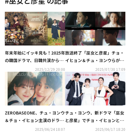
#
巫女と彦星
の記事
年末年始にイッキ見も！2025年
放送終了「巫女と彦星」チョ・
の韓国ドラマ、日韓共演からリ
イヒョン＆チュ・ヨンウらが迎
メイクまで…話題作を総まとめ
えた結末とは？【ネタバレあ
2025/12/29 20:00
2025/07/30 17:09
り】
ZEROBASEONE、チュ・ヨンウ
チュ・ヨンウ、新ドラマ「巫女
＆チョ・イヒョン主演のドラマ
と彦星」でチョ・イヒョンと再
「巫女と彦星」OSTを本日リリ
会“もっときれいになった”
2025/06/24 18:07
2025/06/17 18:20