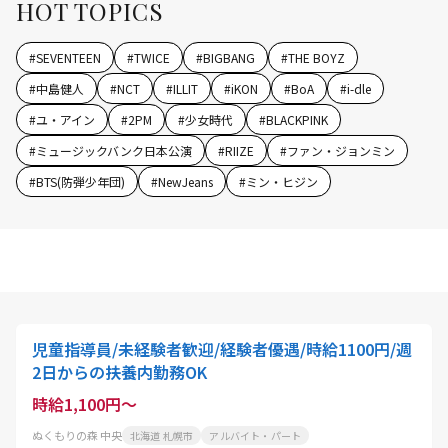
HOT TOPICS
#
SEVENTEEN
#
TWICE
#
BIGBANG
#
THE BOYZ
#
中島健人
#
NCT
#
ILLIT
#
iKON
#
BoA
#
i-dle
#
ユ・アイン
#
2PM
#
少女時代
#
BLACKPINK
#
ミュージックバンク日本公演
#
RIIZE
#
ファン・ジョンミン
#
BTS(防弾少年団)
#
NewJeans
#
ミン・ヒジン
児童指導員/未経験者歓迎/経験者優遇/時給1100円/週
2日からの扶養内勤務OK
時給1,100円～
ぬくもりの森 中央
北海道 札幌市
アルバイト・パート