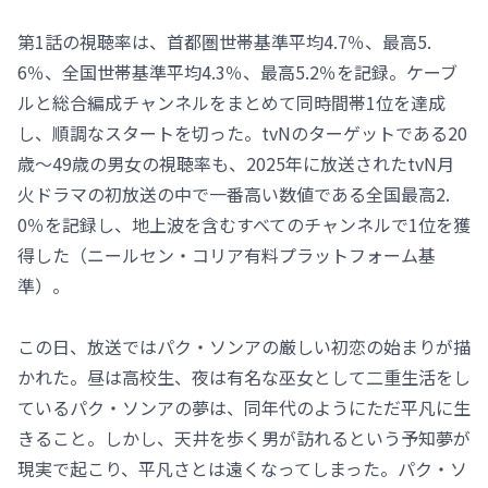
第1話の視聴率は、首都圏世帯基準平均4.7％、最高5.
6％、全国世帯基準平均4.3％、最高5.2％を記録。ケーブ
ルと総合編成チャンネルをまとめて同時間帯1位を達成
し、順調なスタートを切った。tvNのターゲットである20
歳～49歳の男女の視聴率も、2025年に放送されたtvN月
火ドラマの初放送の中で一番高い数値である全国最高2.
0％を記録し、地上波を含むすべてのチャンネルで1位を獲
得した（ニールセン・コリア有料プラットフォーム基
準）。
この日、放送ではパク・ソンアの厳しい初恋の始まりが描
かれた。昼は高校生、夜は有名な巫女として二重生活をし
ているパク・ソンアの夢は、同年代のようにただ平凡に生
きること。しかし、天井を歩く男が訪れるという予知夢が
現実で起こり、平凡さとは遠くなってしまった。パク・ソ