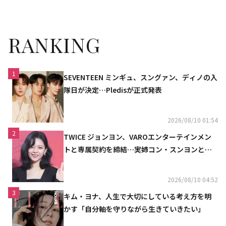
ース！
RANKING
1
SEVENTEEN ミンギュ、スングァン、ディノの入
隊日が決定…Pledisが正式発表
2026/08/10 01:54
2
TWICE ジョンヨン、VAROエンターテインメン
トと専属契約を締結…実姉コン・スンヨンと同
じ事務所（公式）
2026/08/10 04:52
3
キム・ヨナ、人生で大切にしている考え方を明
かす「自分軸を守りながら生きていきたい」