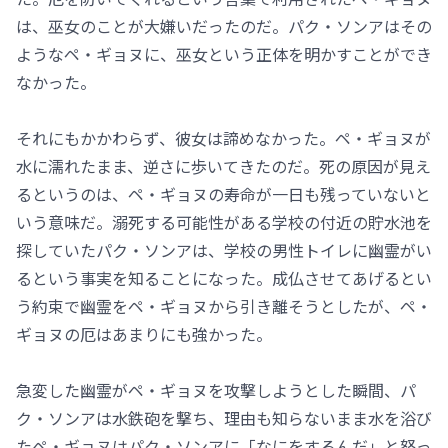
は、巫女のことが大嫌いだったのだ。パク・ソンアはその
ようなペ・ギョヌに、巫女という正体を明かすことができ
なかった。
それにもかかわらず、彼女は諦めなかった。ペ・ギョヌが
水に濡れたまま、逆さに歩いてきたのだ。死の原因が見え
るというのは、ペ・ギョヌの寿命が一日も残っていないと
いう意味だ。溺死する可能性がある学校の付近の貯水池を
探していたパク・ソンアは、学校の男性トイレに幽霊がい
るという事実を知ることになった。成仏させてあげるとい
う約束で幽霊をペ・ギョヌから引き離そうとしたが、ペ・
ギョヌの厄はあまりにも強かった。
急変した幽霊がペ・ギョヌを攻撃しようとした瞬間、パ
ク・ソンアは水鉄砲を撃ち、理由も知らないまま水を浴び
たペ・ギョヌはパク・ソンアに「なにをするんだ」と怒っ