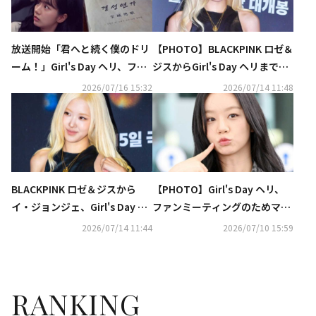
放送開始「君へと続く僕のドリ
【PHOTO】BLACKPINK ロゼ＆
ーム！」Girl's Day ヘリ、ファ
ジスからGirl's Day ヘリまで、
ン・イニョプと再会【ネタバレ
映画「ホープ」VIP試写会に出
2026/07/16 15:32
2026/07/14 11:48
あり】
席（動画あり）
BLACKPINK ロゼ＆ジスから
【PHOTO】Girl's Day ヘリ、
イ・ジョンジェ、Girl's Day ヘ
ファンミーティングのためマカ
リまで豪華集結！映画「ホー
オへ出国
2026/07/14 11:44
2026/07/10 15:59
プ」VIP試写会に出席
RANKING