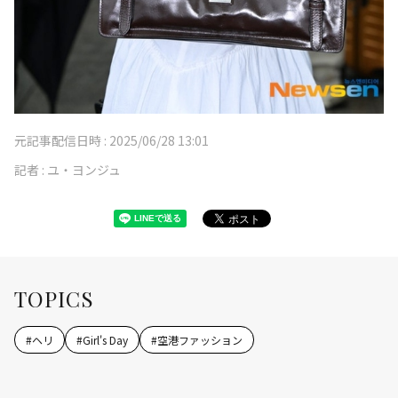
元記事配信日時 :
2025/06/28 13:01
記者 :
ユ・ヨンジュ
TOPICS
#
ヘリ
#
Girl's Day
#
空港ファッション