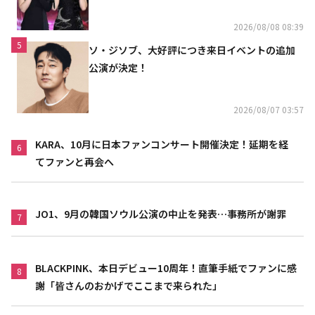
「コミュニケーション不足だった」
2026/08/08 08:39
5
ソ・ジソブ、大好評につき来日イベントの追加
公演が決定！
2026/08/07 03:57
KARA、10月に日本ファンコンサート開催決定！延期を経
6
てファンと再会へ
JO1、9月の韓国ソウル公演の中止を発表…事務所が謝罪
7
BLACKPINK、本日デビュー10周年！直筆手紙でファンに感
8
謝「皆さんのおかげでここまで来られた」