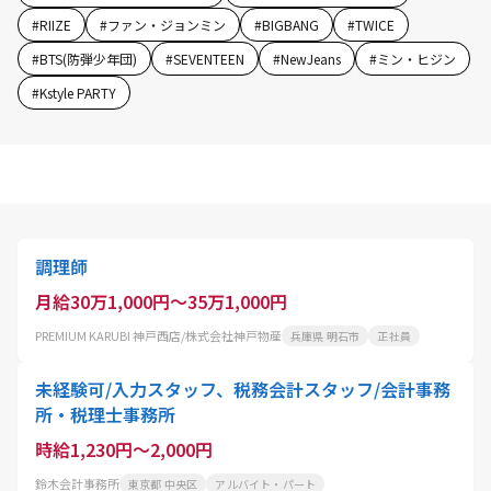
#
RIIZE
#
ファン・ジョンミン
#
BIGBANG
#
TWICE
#
BTS(防弾少年団)
#
SEVENTEEN
#
NewJeans
#
ミン・ヒジン
#
Kstyle PARTY
調理師
月給30万1,000円～35万1,000円
PREMIUM KARUBI 神戸西店/株式会社神戸物産
兵庫県 明石市
正社員
未経験可/入力スタッフ、税務会計スタッフ/会計事務
所・税理士事務所
時給1,230円～2,000円
鈴木会計事務所
東京都 中央区
アルバイト・パート