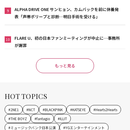
ALPHA DRIVE ONE サンヒョン、カムバックを前に休養発
9
表「声帯ポリープと診断…明日手術を受ける」
FLARE U、初の日本ファンミーティングが中止に…事務所
10
が謝罪
もっと見る
HOT TOPICS
#
2NE1
#
NCT
#
BLACKPINK
#
KATSEYE
#
Hearts2Hearts
#
THE BOYZ
#
fantagio
#
ILLIT
#
ミュージックバンク日本公演
#
YGエンターテインメント