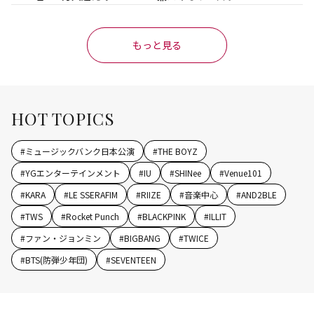
もっと見る
HOT TOPICS
#
ミュージックバンク日本公演
#
THE BOYZ
#
YGエンターテインメント
#
IU
#
SHINee
#
Venue101
#
KARA
#
LE SSERAFIM
#
RIIZE
#
音楽中心
#
AND2BLE
#
TWS
#
Rocket Punch
#
BLACKPINK
#
ILLIT
#
ファン・ジョンミン
#
BIGBANG
#
TWICE
#
BTS(防弾少年団)
#
SEVENTEEN