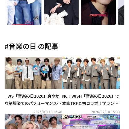
#
音楽の日
の記事
TWS「音楽の日2026」爽やか
NCT WISH「音楽の日2026」で
な制服姿でのパフォーマンスに
本家TRFと初コラボ！学ラン姿
反響！負傷中のメンバーに応援
で「BOY MEET GIRL」披露に絶
2026/07/18 16:48
2026/07/18 15:33
の声も
賛の声