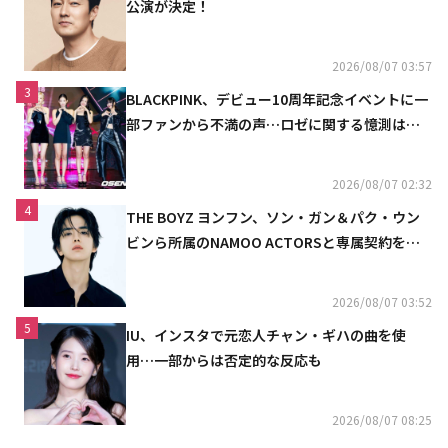
公演が決定！
2026/08/07 03:57
3
BLACKPINK、デビュー10周年記念イベントに一
部ファンから不満の声…ロゼに関する憶測は否
定
2026/08/07 02:32
4
THE BOYZ ヨンフン、ソン・ガン＆パク・ウン
ビンら所属のNAMOO ACTORSと専属契約を締
結
2026/08/07 03:52
5
IU、インスタで元恋人チャン・ギハの曲を使
用…一部からは否定的な反応も
2026/08/07 08:25