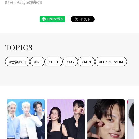
記者 :
Kstyle編集部
TOPICS
#
音楽の日
#
INI
#
ILLIT
#
XG
#
ME:I
#
LE SSERAFIM