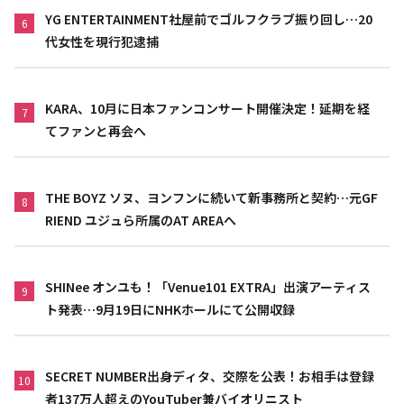
YG ENTERTAINMENT社屋前でゴルフクラブ振り回し…20
6
代女性を現行犯逮捕
KARA、10月に日本ファンコンサート開催決定！延期を経
7
てファンと再会へ
THE BOYZ ソヌ、ヨンフンに続いて新事務所と契約…元GF
8
RIEND ユジュら所属のAT AREAへ
SHINee オンユも！「Venue101 EXTRA」出演アーティス
9
ト発表…9月19日にNHKホールにて公開収録
SECRET NUMBER出身ディタ、交際を公表！お相手は登録
10
者137万人超えのYouTuber兼バイオリニスト