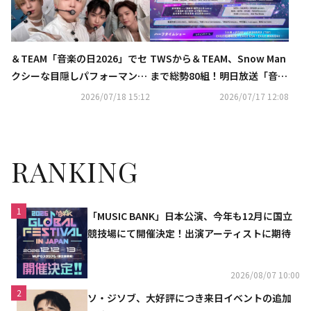
＆TEAM「音楽の日2026」でセ
TWSから＆TEAM、Snow Man
クシーな目隠しパフォーマンス
まで総勢80組！明日放送「音楽
披露！“白衣装が最高すぎる”と
の日2026」タイムテーブルと歌
2026/07/18 15:12
2026/07/17 12:08
反響相次ぐ
唱曲を発表
RANKING
1
「MUSIC BANK」日本公演、今年も12月に国立
競技場にて開催決定！出演アーティストに期待
2026/08/07 10:00
2
ソ・ジソブ、大好評につき来日イベントの追加