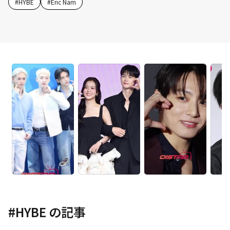
#
HYBE
#
Eric Nam
#
HYBE
の記事