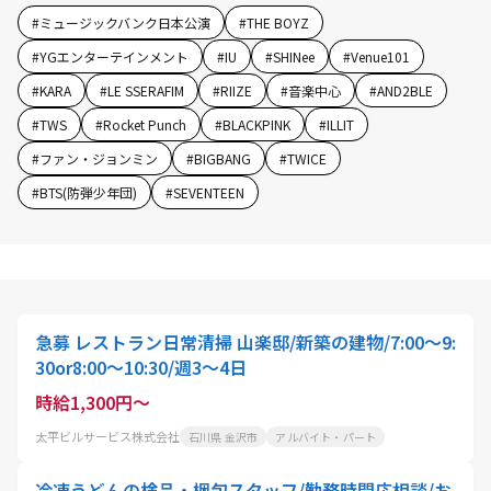
#
ミュージックバンク日本公演
#
THE BOYZ
#
YGエンターテインメント
#
IU
#
SHINee
#
Venue101
#
KARA
#
LE SSERAFIM
#
RIIZE
#
音楽中心
#
AND2BLE
#
TWS
#
Rocket Punch
#
BLACKPINK
#
ILLIT
#
ファン・ジョンミン
#
BIGBANG
#
TWICE
#
BTS(防弾少年団)
#
SEVENTEEN
急募 レストラン日常清掃 山楽邸/新築の建物/7:00～9:
30or8:00～10:30/週3～4日
時給1,300円～
太平ビルサービス株式会社
石川県 金沢市
アルバイト・パート
冷凍うどんの検品・梱包スタッフ/勤務時間応相談/お