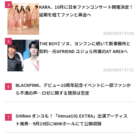
4
KARA、10月に日本ファンコンサート開催決定！
延期を経てファンと再会へ
2026/08/07 03:42
5
THE BOYZ ソヌ、ヨンフンに続いて新事務所と
契約…元GFRIEND ユジュら所属のAT AREAへ
2026/08/07 07:21
BLACKPINK、デビュー10周年記念イベントに一部ファンか
6
ら不満の声…ロゼに関する憶測は否定
SHINee オンユも！「Venue101 EXTRA」出演アーティス
7
ト発表…9月19日にNHKホールにて公開収録