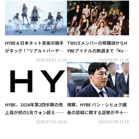
HYBE＆日本ネット音楽の旗手
TWICEメンバーの移籍説からH
がタッグ！“リアル×バーチャ
YBEアイドルの脱退まで「Kstyl
ル日韓グループ”Girls Archive
e 7月の記事ランキングTOP5」
2026/08/07 11:20
2026/08/05 11:46
s․、プレデビュー曲がNetflix映
を発表
画主題歌に異例の大抜擢
HYBE、2026年第2四半期の売
検察、HYBE バン・シヒョク議
上高が初の1兆ウォン超え…営
長の容疑に関する証拠が不十分
業利益も過去最高を記録
と判断…警察に別の容疑適用を
2026/07/30 18:43
2026/07/08 19:18
提案