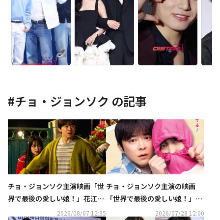
#
チョ・ジョンソク
の記事
チョ・ジョンソク主演映画「世
チョ・ジョンソク主演の映画
界で最後の愛しい娘！」花江夏
「世界で最後の愛しい娘！」11
樹ナレーション入り予告映像・
月13日より日本公開！ポスター
2026/08/07 12:35
2026/07/28 12:00