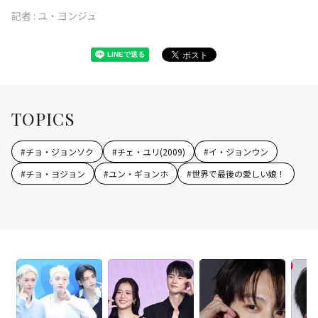
記者 :
ユ・ヨンジュ
TOPICS
#
チョ・ジョンソク
#
チェ・ユリ(2009)
#
イ・ジョンウン
#
チョ・ヨジョン
#
ユン・ギョンホ
#
世界で最後の愛しい娘！