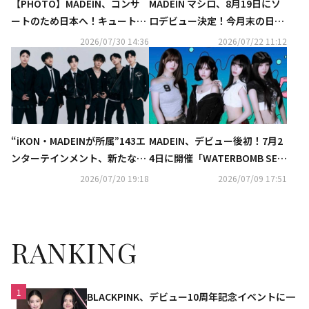
【PHOTO】MADEIN、コンサ
MADEIN マシロ、8月19日にソ
ートのため日本へ！キュートな
ロデビュー決定！今月末の日本
笑顔
コンサートで新曲を初披露へ
2026/07/30 14:36
2026/07/22 11:12
“iKON・MADEINが所属”143エ
MADEIN、デビュー後初！7月2
ンターテインメント、新たな会
4日に開催「WATERBOMB SEO
長が就任…新グループのローン
UL」出演決定
2026/07/20 19:18
2026/07/09 17:51
チも予告
RANKING
1
BLACKPINK、デビュー10周年記念イベントに一