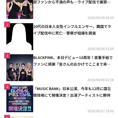
部ファンから不満の声も…ライブ配信で謝罪
「コミュニケーション不足だった」
2026/08/08 08:39
2
20代の日本人女性インフルエンサー、韓国でラ
イブ配信中に死亡…警察が経緯を調査
2026/08/06 02:59
3
BLACKPINK、本日デビュー10周年！直筆手紙で
ファンに感謝「皆さんのおかげでここまで来ら
れた」
2026/08/08 02:28
4
「MUSIC BANK」日本公演、今年も12月に国立
競技場にて開催決定！出演アーティストに期待
2026/08/07 10:00
5