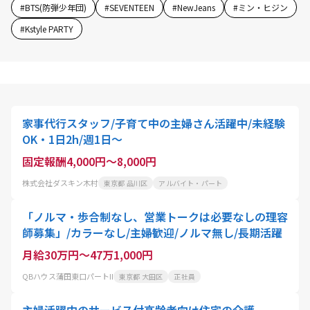
#
BTS(防弾少年団)
#
SEVENTEEN
#
NewJeans
#
ミン・ヒジン
#
Kstyle PARTY
家事代行スタッフ/子育て中の主婦さん活躍中/未経験
OK・1日2h/週1日〜
固定報酬4,000円～8,000円
株式会社ダスキン木村
東京都 品川区
アルバイト・パート
「ノルマ・歩合制なし、営業トークは必要なしの理容
師募集」/カラーなし/主婦歓迎/ノルマ無し/長期活躍
月給30万円～47万1,000円
QBハウス蒲田東口パートII
東京都 大田区
正社員