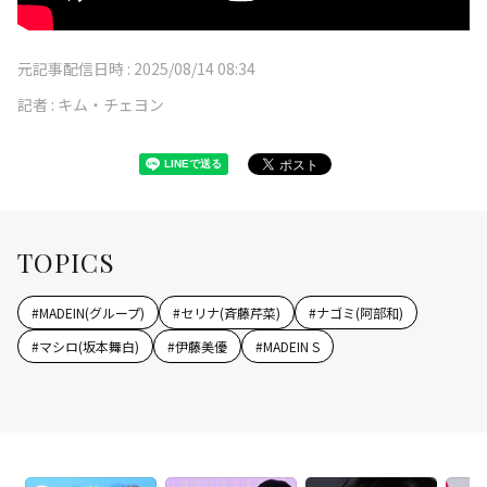
元記事配信日時 :
2025/08/14 08:34
記者 :
キム・チェヨン
TOPICS
#
MADEIN(グループ)
#
セリナ(斉藤芹菜)
#
ナゴミ(阿部和)
#
マシロ(坂本舞白)
#
伊藤美優
#
MADEIN S