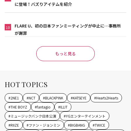
に登場！バズりアイテムを紹介
FLARE U、初の日本ファンミーティングが中止に…事務所
10
が謝罪
もっと見る
HOT TOPICS
#
2NE1
#
NCT
#
BLACKPINK
#
KATSEYE
#
Hearts2Hearts
#
THE BOYZ
#
fantagio
#
ILLIT
#
ミュージックバンク日本公演
#
YGエンターテインメント
#
RIIZE
#
ファン・ジョンミン
#
BIGBANG
#
TWICE