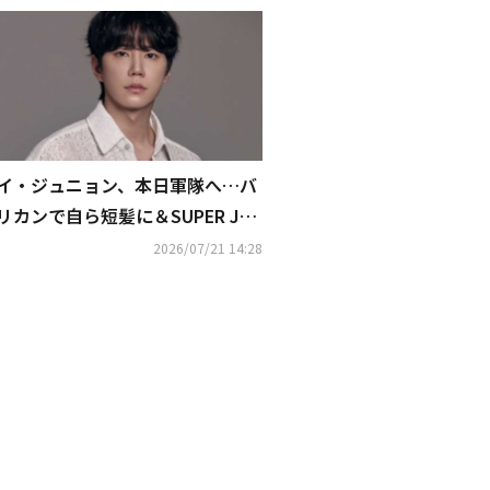
イ・ジュニョン、本日軍隊へ…バ
リカンで自ら短髪に＆SUPER JU
NIOR ヒチョルらとの記念ショッ
2026/07/21 14:28
トも