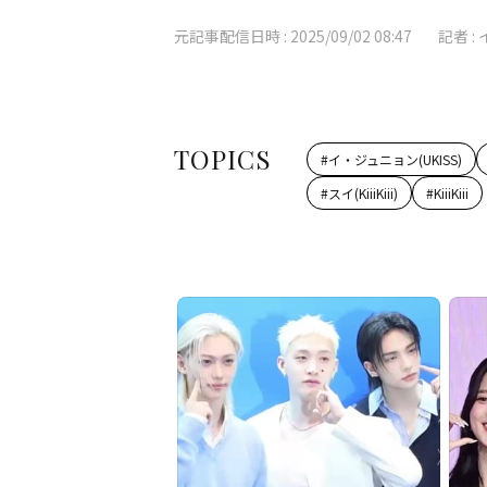
元記事配信日時 :
2025/09/02 08:47
記者 :
TOPICS
#
イ・ジュニョン(UKISS)
#
スイ(KiiiKiii)
#
KiiiKiii