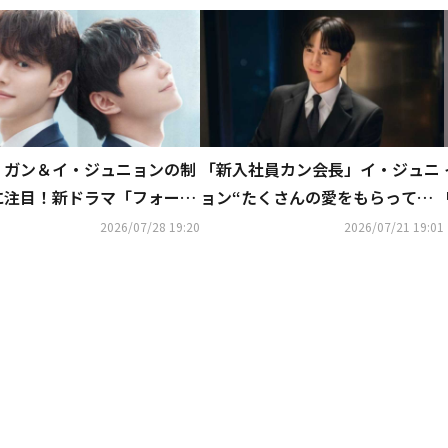
・ガン＆イ・ジュニョンの制
「新入社員カン会長」イ・ジュニ
に注目！新ドラマ「フォーハ
ョン“たくさんの愛をもらって入
」ポスターを公開
隊…感謝の気持ちでいっぱい”
2026/07/28 19:20
2026/07/21 19:01