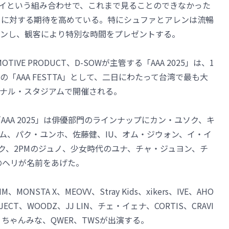
イという組み合わせで、これまで見ることのできなかった
25」に対する期待を高めている。特にシュファとアレンは流暢
ンし、観客により特別な時間をプレゼントする。
OTIVE PRODUCT、D-SOWが主管する「AAA 2025」は、1
7日の「AAA FESTTA」として、二日にわたって台湾で最も大
ナル・スタジアムで開催される。
AAA 2025」は俳優部門のラインナップにカン・ユソク、キ
ム、パク・ユンホ、佐藤健、IU、オム・ジウォン、イ・イ
ク、2PMのジュノ、少女時代のユナ、チャ・ジュヨン、チ
ayのヘリが名前をあげた。
、MONSTA X、MEOVV、Stray Kids、xikers、IVE、AHO
PROJECT、WOODZ、JJ LIN、チェ・イェナ、CORTIS、CRAVI
ickFlip、ちゃんみな、QWER、TWSが出演する。