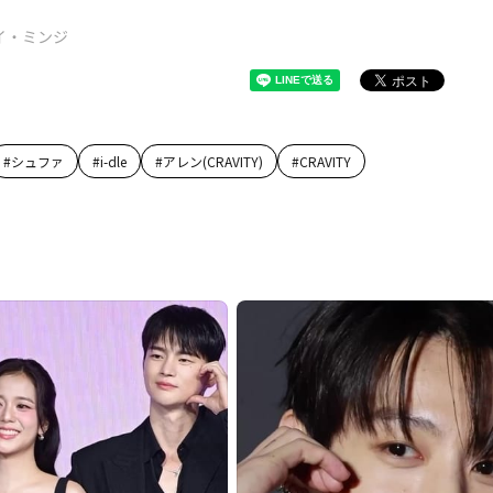
イ・ミンジ
#
シュファ
#
i-dle
#
アレン(CRAVITY)
#
CRAVITY