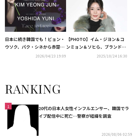
出席
日本に続き韓国でも！ビョン・
【PHOTO】イム・ジヨン＆コ
ウソク、パク・シネから赤楚衛
ンミョン＆ソヒら、ブランド
二まで、日韓から62人が参加の
「Herno」のイベントに出席
2026/04/23 19:09
2025/10/24 16:30
チャリティー写真展を開催
RANKING
1
20代の日本人女性インフルエンサー、韓国でラ
イブ配信中に死亡…警察が経緯を調査
2026/08/06 02:59