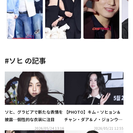
#
ソヒ
の記事
ソヒ、グラビアで新たな表情を
【PHOTO】キム・ソヒョン＆
披露…個性的な衣装に注目
チャン・ダア＆ノ・ジョンウィ
ら、映画「群体」VIP試写会に
2026/05/24 13:16
2026/05/21 12:55