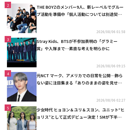
2
THE BOYZのメンバー9人、新レーベルでグルー
プ活動を準備中「個人活動については別途契約
へ」
2026/08/06 01:58
3
Stray Kids、BTSが不参加表明の「グラミー
賞」や入隊まで…素直な考えを明らかに
2026/08/06 09:15
4
元NCT マーク、アメリカでの日常を公開…飾ら
ない姿に注目集まる「ありのままの姿を見せた
い」（動画あり）
2026/08/06 02:27
5
少女時代 ヒョヨン＆ユリ＆スヨン、ユニット“ヒ
ョリス”として正式デビュー決定！SMが下半期
の計画を公開