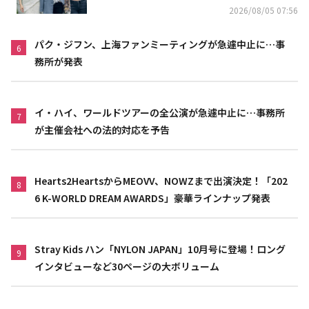
2026/08/05 07:56
パク・ジフン、上海ファンミーティングが急遽中止に…事
6
務所が発表
イ・ハイ、ワールドツアーの全公演が急遽中止に…事務所
7
が主催会社への法的対応を予告
Hearts2HeartsからMEOVV、NOWZまで出演決定！「202
8
6 K-WORLD DREAM AWARDS」豪華ラインナップ発表
Stray Kids ハン「NYLON JAPAN」10月号に登場！ロング
9
インタビューなど30ページの大ボリューム