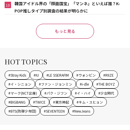
韓国アイドル界の「顔面国宝」「マンネ」といえば誰？K-
10
POP推しタイプ別調査の結果が明らかに
もっと見る
HOT TOPICS
#
Stray Kids
#
IU
#
LE SSERAFIM
#
ウォンビン
#
RIIZE
#
イ・シニョン
#
ファン・ジョンミン
#
i-dle
#
THE BOYZ
#
マーク(NCT出身)
#
パク・ジフン
#
イ・ハイ
#
少女時代
#
BIGBANG
#
TWICE
#
東方神起
#
キム・スヒョン
#
BTS(防弾少年団)
#
SEVENTEEN
#
NewJeans