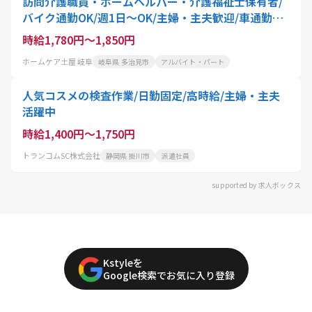
訪問介護職員・ホームヘルパー・介護福祉士保有者/
バイク通勤OK/週1日〜OK/主婦・主夫歓迎/車通勤O
K/安定企業
時給1,780円～1,850円
ホームケア土屋 岐阜
岐阜県 多治見市
アルバイト・パート
人気コスメの検査作業/日勤固定/高時給/主婦・主夫
活躍中
時給1,400円～1,750円
トランコムSC株式会社
静岡県 掛川市
派遣社員
supported by 求人ボックス
Kstyleを
Google検索でお気に入り登録