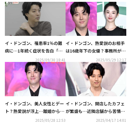
イ・ドンゴン、罹患率1％の難
イ・ドンゴン、熱愛説のお相手
病に…1年続く症状を告白「充
は16歳年下の女優？事務所がコ
血して視力低下、針で刺される
メント
2025/09/30 18:41
2025/05/29 12:17
ような痛み」（動画あり）
イ・ドンゴン、美人女性とデー
イ・ドンゴン、開店したカフェ
ト？熱愛説が浮上…離婚から約
が繁盛も…近隣店舗から苦情
5年
「夜まで続く工事で眠れなかっ
2025/05/28 12:53
2025/04/17 14:01
た」