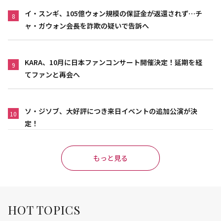
イ・スンギ、105億ウォン規模の保証金が返還されず…チ
8
ャ・ガウォン会長を詐欺の疑いで告訴へ
KARA、10月に日本ファンコンサート開催決定！延期を経
9
てファンと再会へ
ソ・ジソブ、大好評につき来日イベントの追加公演が決
10
定！
もっと見る
HOT TOPICS