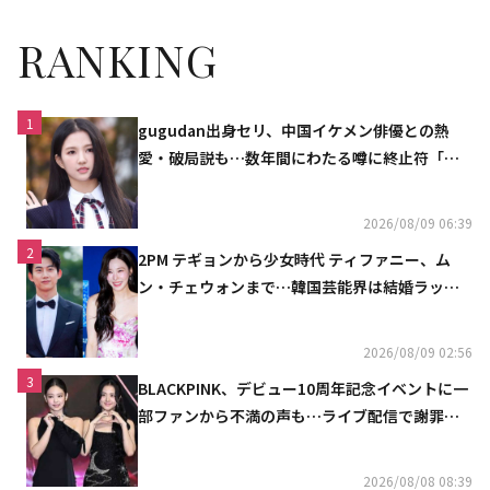
RANKING
1
gugudan出身セリ、中国イケメン俳優との熱
愛・破局説も…数年間にわたる噂に終止符「邪
魔しないで」
2026/08/09 06:39
2
2PM テギョンから少女時代 ティファニー、ム
ン・チェウォンまで…韓国芸能界は結婚ラッシ
ュ
2026/08/09 02:56
3
BLACKPINK、デビュー10周年記念イベントに一
部ファンから不満の声も…ライブ配信で謝罪
「コミュニケーション不足だった」
2026/08/08 08:39