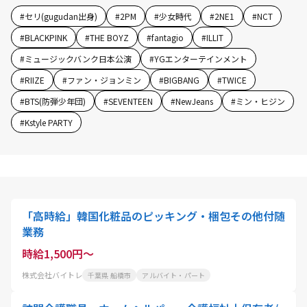
#
セリ(gugudan出身)
#
2PM
#
少女時代
#
2NE1
#
NCT
#
BLACKPINK
#
THE BOYZ
#
fantagio
#
ILLIT
#
ミュージックバンク日本公演
#
YGエンターテインメント
#
RIIZE
#
ファン・ジョンミン
#
BIGBANG
#
TWICE
#
BTS(防弾少年団)
#
SEVENTEEN
#
NewJeans
#
ミン・ヒジン
#
Kstyle PARTY
「高時給」韓国化粧品のピッキング・梱包その他付随
業務
時給1,500円～
株式会社バイトレ
千葉県 船橋市
アルバイト・パート