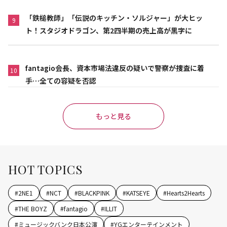
「鉄槌教師」「伝説のキッチン・ソルジャー」が大ヒッ
9
ト！スタジオドラゴン、第2四半期の売上高が黒字に
fantagio会長、資本市場法違反の疑いで警察が捜査に着
10
手…全ての容疑を否認
もっと見る
HOT TOPICS
#
2NE1
#
NCT
#
BLACKPINK
#
KATSEYE
#
Hearts2Hearts
#
THE BOYZ
#
fantagio
#
ILLIT
#
ミュージックバンク日本公演
#
YGエンターテインメント