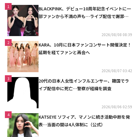
1
BLACKPINK、デビュー10周年記念イベントに一
部ファンから不満の声も…ライブ配信で謝罪
「コミュニケーション不足だった」
2026/08/08 08:39
2
KARA、10月に日本ファンコンサート開催決定！
延期を経てファンと再会へ
2026/08/07 03:42
3
20代の日本人女性インフルエンサー、韓国でラ
イブ配信中に死亡…警察が経緯を調査
2026/08/06 02:59
4
KATSEYE ソフィア、マノンに続き活動中断を発
表…当面の間は4人体制に（公式）