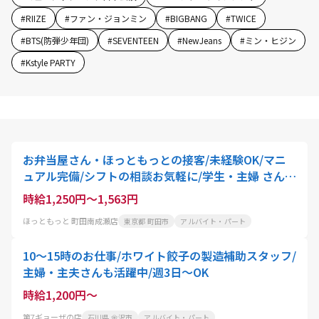
#
RIIZE
#
ファン・ジョンミン
#
BIGBANG
#
TWICE
#
BTS(防弾少年団)
#
SEVENTEEN
#
NewJeans
#
ミン・ヒジン
#
Kstyle PARTY
お弁当屋さん・ほっともっとの接客/未経験OK/マニ
ュアル完備/シフトの相談お気軽に/学生・主婦 さん活
躍中
時給1,250円～1,563円
ほっともっと 町田南成瀬店
東京都 町田市
アルバイト・パート
10～15時のお仕事/ホワイト餃子の製造補助スタッフ/
主婦・主夫さんも活躍中/週3日～OK
時給1,200円～
第7ギョーザの店
石川県 金沢市
アルバイト・パート