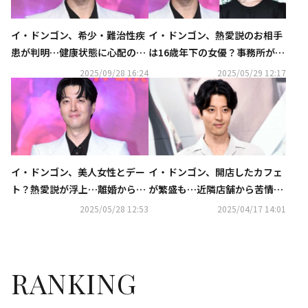
イ・ドンゴン、希少・難治性疾
イ・ドンゴン、熱愛説のお相手
患が判明…健康状態に心配の声
は16歳年下の女優？事務所がコ
（動画あり）
メント
2025/09/28 16:24
2025/05/29 12:17
イ・ドンゴン、美人女性とデー
イ・ドンゴン、開店したカフェ
ト？熱愛説が浮上…離婚から約
が繁盛も…近隣店舗から苦情
5年
「夜まで続く工事で眠れなかっ
2025/05/28 12:53
2025/04/17 14:01
た」
RANKING