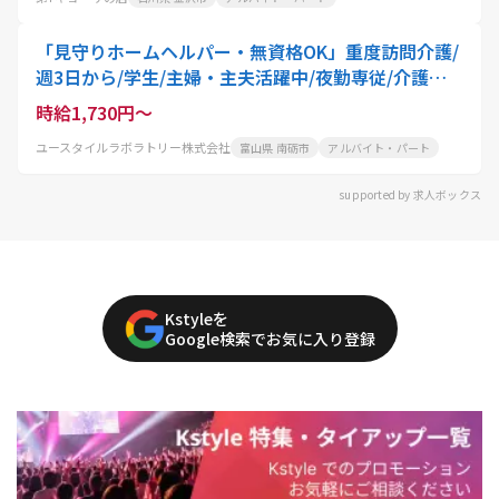
「見守りホームヘルパー・無資格OK」重度訪問介護/
週3日から/学生/主婦・主夫活躍中/夜勤専従/介護職
員
時給1,730円～
ユースタイルラボラトリー株式会社
富山県 南砺市
アルバイト・パート
supported by 求人ボックス
Kstyleを
Google検索でお気に入り登録