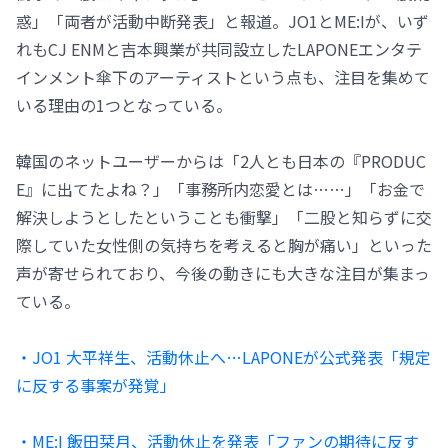
惑」「両者が活動中断発表」と報道。JO1とME:Iが、いず
れもCJ ENMと吉本興業が共同設立したLAPONEエンタテ
インメント傘下のアーティストという点も、注目を集めて
いる理由の1つとなっている。
韓国のネットユーザーからは「2人とも日本の『PRODUC
E』に出てたよね？」「事務所内恋愛とは……」「お金で
解決しようとしたということも衝撃」「二股と知らずに交
際していた女性側の気持ちを考えると胸が痛い」といった
声が寄せられており、今後の動きにも大きな注目が集まっ
ている。
・JO1 大平祥生、活動休止へ…LAPONEが公式発表「規定
に反する事案が発覚」
・ME:I 飯田栞月、活動休止を発表「ファンの期待に反す