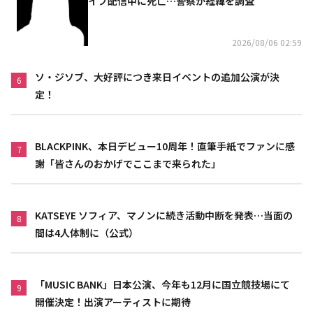
イブ配信中に死亡…警察が経緯を調査
2026/08/06 02:59
ソ・ジソブ、大好評につき来日イベントの追加公演が決
6
定！
BLACKPINK、本日デビュー10周年！直筆手紙でファンに感
7
謝「皆さんのおかげでここまで来られた」
KATSEYE ソフィア、マノンに続き活動中断を発表…当面の
8
間は4人体制に（公式）
「MUSIC BANK」日本公演、今年も12月に国立競技場にて
9
開催決定！出演アーティストに期待