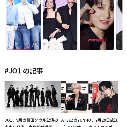
#
JO1
の記事
JO1、9月の韓国ソウル公演の
ATEEZのYUNHO、7月29日放送
中止を発表…事務所が謝罪
「JO1のオールナイトニッポン