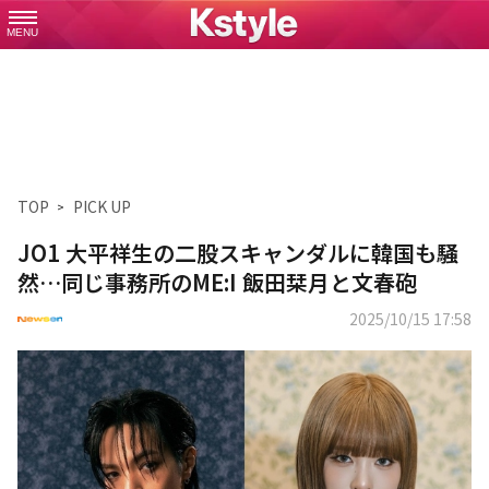
MENU
TOP
PICK UP
JO1 大平祥生の二股スキャンダルに韓国も騒
然…同じ事務所のME:I 飯田栞月と文春砲
2025/10/15 17:58