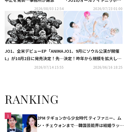
X」に生出演！白岩瑠姫との再
2026/08/03 12:54
2026/07/23 01:00
会トークに期待
JO1、全米デビューEP「ANIMA
JO1、9月にソウル公演が開催
L」が10月2日に発売決定！先行
決定！昨年から規模を拡大して
配信曲「WHATCHA DOIN」7月
韓国のステージへ
2026/07/14 15:55
2026/06/16 18:25
24日公開
RANKING
1
2PM テギョンから少女時代 ティファニー、ム
ン・チェウォンまで…韓国芸能界は結婚ラッシ