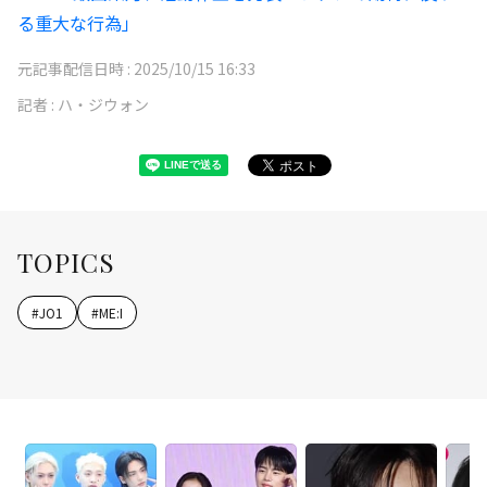
る重大な行為」
元記事配信日時 :
2025/10/15 16:33
記者 :
ハ・ジウォン
TOPICS
#
JO1
#
ME:I