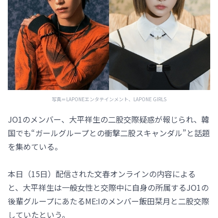
写真＝LAPONEエンタテインメント、LAPONE GIRLS
JO1のメンバー、大平祥生の二股交際疑惑が報じられ、韓
国でも“ガールグループとの衝撃二股スキャンダル”と話題
を集めている。
本日（15日）配信された文春オンラインの内容による
と、大平祥生は一般女性と交際中に自身の所属するJO1の
後輩グループにあたるME:Iのメンバー飯田栞月と二股交際
していたという。