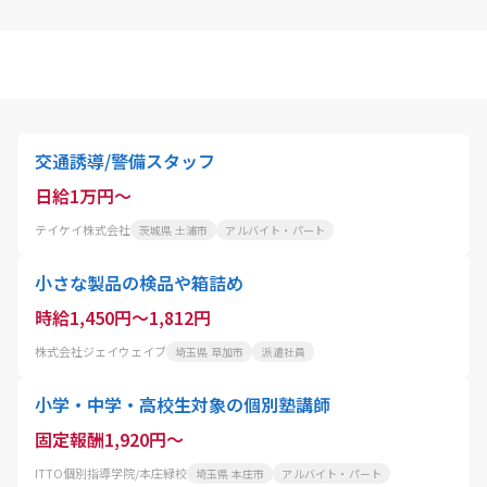
交通誘導/警備スタッフ
日給1万円～
テイケイ株式会社
茨城県 土浦市
アルバイト・パート
小さな製品の検品や箱詰め
時給1,450円～1,812円
株式会社ジェイウェイブ
埼玉県 草加市
派遣社員
小学・中学・高校生対象の個別塾講師
固定報酬1,920円～
ITTO個別指導学院/本庄緑校
埼玉県 本庄市
アルバイト・パート