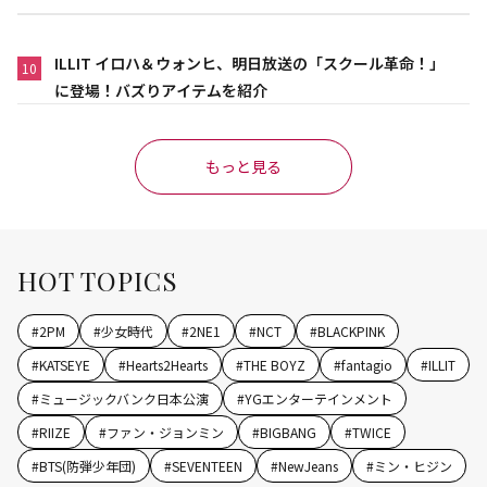
ILLIT イロハ＆ウォンヒ、明日放送の「スクール革命！」
10
に登場！バズりアイテムを紹介
もっと見る
HOT TOPICS
#
2PM
#
少女時代
#
2NE1
#
NCT
#
BLACKPINK
#
KATSEYE
#
Hearts2Hearts
#
THE BOYZ
#
fantagio
#
ILLIT
#
ミュージックバンク日本公演
#
YGエンターテインメント
#
RIIZE
#
ファン・ジョンミン
#
BIGBANG
#
TWICE
#
BTS(防弾少年団)
#
SEVENTEEN
#
NewJeans
#
ミン・ヒジン