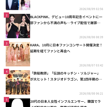
ュ
2026/08/09 02:56
2
BLACKPINK、デビュー10周年記念イベントに一
部ファンから不満の声も…ライブ配信で謝罪
「コミュニケーション不足だった」
2026/08/08 08:39
3
KARA、10月に日本ファンコンサート開催決定！
延期を経てファンと再会へ
2026/08/07 03:42
4
「鉄槌教師」「伝説のキッチン・ソルジャー」
が大ヒット！スタジオドラゴン、第2四半期の売
上高が黒字に
2026/08/08 06:21
5
20代の日本人女性インフルエンサー、韓国でラ