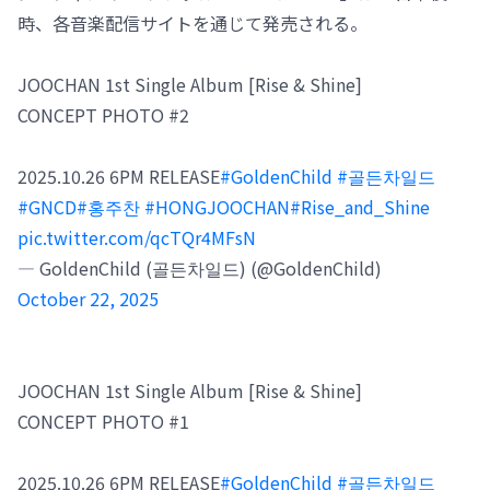
時、各音楽配信サイトを通じて発売される。
JOOCHAN 1st Single Album [Rise & Shine]
CONCEPT PHOTO #2
2025.10.26 6PM RELEASE
#GoldenChild
#골든차일드
#GNCD
#홍주찬
#HONGJOOCHAN
#Rise_and_Shine
pic.twitter.com/qcTQr4MFsN
— GoldenChild (골든차일드) (@GoldenChild)
October 22, 2025
JOOCHAN 1st Single Album [Rise & Shine]
CONCEPT PHOTO #1
2025.10.26 6PM RELEASE
#GoldenChild
#골든차일드