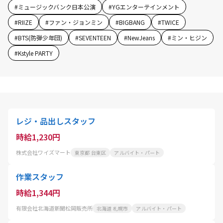
#
ミュージックバンク日本公演
#
YGエンターテインメント
#
RIIZE
#
ファン・ジョンミン
#
BIGBANG
#
TWICE
#
BTS(防弾少年団)
#
SEVENTEEN
#
NewJeans
#
ミン・ヒジン
#
Kstyle PARTY
レジ・品出しスタッフ
時給1,230円
株式会社ワイズマート
東京都 台東区
アルバイト・パート
作業スタッフ
時給1,344円
有限会社北海道新聞松岡販売所
北海道 札幌市
アルバイト・パート