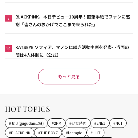
BLACKPINK、本日デビュー10周年！直筆手紙でファンに感
9
謝「皆さんのおかげでここまで来られた」
KATSEYE ソフィア、マノンに続き活動中断を発表…当面の
10
間は4人体制に（公式）
もっと見る
HOT TOPICS
#
セリ(gugudan出身)
#
2PM
#
少女時代
#
2NE1
#
NCT
#
BLACKPINK
#
THE BOYZ
#
fantagio
#
ILLIT