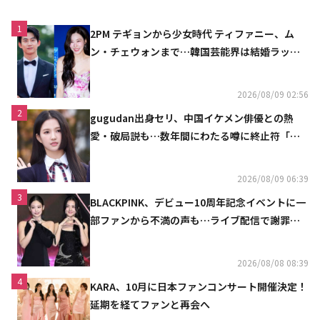
1
2PM テギョンから少女時代 ティファニー、ム
ン・チェウォンまで…韓国芸能界は結婚ラッシ
ュ
2026/08/09 02:56
2
gugudan出身セリ、中国イケメン俳優との熱
愛・破局説も…数年間にわたる噂に終止符「邪
魔しないで」
2026/08/09 06:39
3
BLACKPINK、デビュー10周年記念イベントに一
部ファンから不満の声も…ライブ配信で謝罪
「コミュニケーション不足だった」
2026/08/08 08:39
4
KARA、10月に日本ファンコンサート開催決定！
延期を経てファンと再会へ