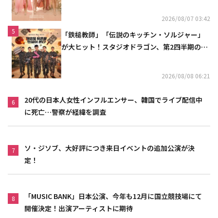
2026/08/07 03:42
5
「鉄槌教師」「伝説のキッチン・ソルジャー」
が大ヒット！スタジオドラゴン、第2四半期の売
上高が黒字に
2026/08/08 06:21
20代の日本人女性インフルエンサー、韓国でライブ配信中
6
に死亡…警察が経緯を調査
ソ・ジソブ、大好評につき来日イベントの追加公演が決
7
定！
「MUSIC BANK」日本公演、今年も12月に国立競技場にて
8
開催決定！出演アーティストに期待