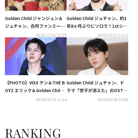
Golden Child ジャンジュン＆
Golden Child ジュチャン、約1
ジュチャン、合同ファンミーテ
年8ヶ月ぶりにソロで！1stシン
ィングを12月20日ソウルで開催
グル「Rise ＆ Shine」を10月2
2025/12/11 21:39
2025/10/23 12:12
6日に発売
【PHOTO】VIXX ケン＆THE B
Golden Child ジュチャン、ド
OYZ エリック＆Golden Child
ラマ「世子が消えた」のOSTに
ら、映画「スマホを落としただ
参加…6月1日にリリース
2024/10/19 11:14
2024/05/28 22:00
けなのに」VIP試写会に出席
（動画あり）
RANKING