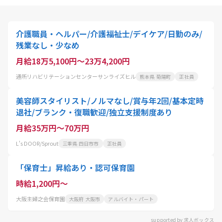
介護職員・ヘルパー/介護福祉士/デイケア/日勤のみ/
残業なし・少なめ
月給18万5,100円～23万4,200円
通所リハビリテーションセンターサンライズヒル
熊本県 菊陽町
正社員
美容師スタイリスト/ノルマなし/賞与年2回/基本定時
退社/ブランク・復職歓迎/独立支援制度あり
月給35万円～70万円
L's DOOR/Sprout
三重県 四日市市
正社員
「保育士」昇給あり・認可保育園
時給1,200円～
大阪主婦之会保育園
大阪府 大阪市
アルバイト・パート
supported by 求人ボックス