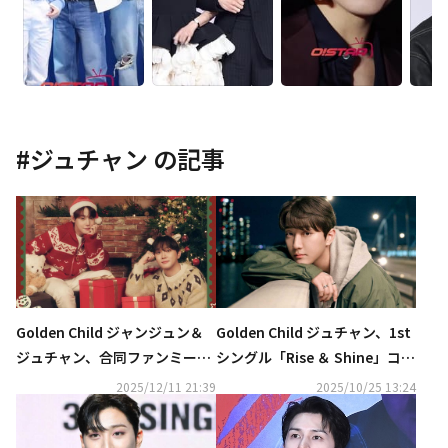
#
ジュチャン
の記事
Golden Child ジャンジュン＆
Golden Child ジュチャン、1st
ジュチャン、合同ファンミーテ
シングル「Rise ＆ Shine」コン
ィングを12月20日ソウルで開催
セプトフォトを公開
2025/12/11 21:39
2025/10/25 13:24