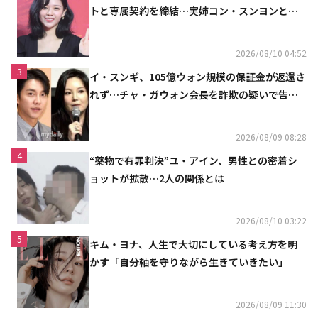
トと専属契約を締結…実姉コン・スンヨンと同
じ事務所（公式）
2026/08/10 04:52
3
イ・スンギ、105億ウォン規模の保証金が返還さ
れず…チャ・ガウォン会長を詐欺の疑いで告訴
へ
2026/08/09 08:28
4
“薬物で有罪判決”ユ・アイン、男性との密着シ
ョットが拡散…2人の関係とは
2026/08/10 03:22
5
キム・ヨナ、人生で大切にしている考え方を明
かす「自分軸を守りながら生きていきたい」
2026/08/09 11:30