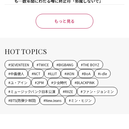
も…数年間にわたる噂に終止符「邪魔しないで」
もっと見る
HOT TOPICS
#
SEVENTEEN
#
TWICE
#
BIGBANG
#
THE BOYZ
#
中島健人
#
NCT
#
ILLIT
#
iKON
#
BoA
#
i-dle
#
ユ・アイン
#
2PM
#
少女時代
#
BLACKPINK
#
ミュージックバンク日本公演
#
RIIZE
#
ファン・ジョンミン
#
BTS(防弾少年団)
#
NewJeans
#
ミン・ヒジン