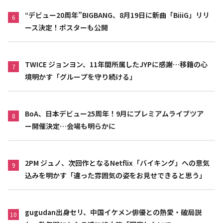
“デビュー20周年”BIGBANG、8月19日に新曲「BiiiG」リリ
6
ース決定！ポスターも公開
TWICE ジョンヨン、11年間所属したJYPに感謝…移籍の心
7
境明かす「グループを守り続ける」
BoA、日本デビュー25周年！9月にプレミアムライブツア
8
ー開催決定…会場も明らかに
2PM ジュノ、次回作となるNetflix「バイキング」への意気
9
込みを明かす「違った雰囲気の姿をお見せできると思う」
gugudan出身セリ、中国イケメン俳優との熱愛・破局説
10