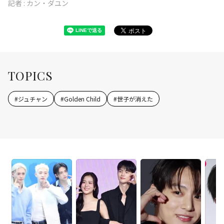
記者 :
カン・ダユン
TOPICS
#
ジュチャン
#
Golden Child
#
世子が消えた