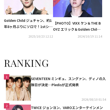
Golden Child ジュチャン、約1
【PHOTO】VIXX ケン＆THE B
年8ヶ月ぶりにソロで！1stシン
OYZ エリック＆Golden Child
グル「Rise ＆ Shine」を10月2
ら、映画「スマホを落としただ
2025/10/23 12:12
2024/10/19 11:14
6日に発売
けなのに」VIP試写会に出席
（動画あり）
RANKING
1
SEVENTEEN ミンギュ、スングァン、ディノの入
隊日が決定…Pledisが正式発表
2026/08/10 01:54
2
TWICE ジョンヨン、VAROエンターテインメン