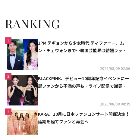
RANKING
1
2PM テギョンから少女時代 ティファニー、ム
ン・チェウォンまで…韓国芸能界は結婚ラッシ
ュ
2026/08/09 02:56
2
BLACKPINK、デビュー10周年記念イベントに一
部ファンから不満の声も…ライブ配信で謝罪
「コミュニケーション不足だった」
2026/08/08 08:39
3
KARA、10月に日本ファンコンサート開催決定！
延期を経てファンと再会へ