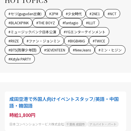
#
セリ(gugudan出身)
#
2PM
#
少女時代
#
2NE1
#
NCT
#
BLACKPINK
#
THE BOYZ
#
fantagio
#
ILLIT
#
ミュージックバンク日本公演
#
YGエンターテインメント
#
RIIZE
#
ファン・ジョンミン
#
BIGBANG
#
TWICE
#
BTS(防弾少年団)
#
SEVENTEEN
#
NewJeans
#
ミン・ヒジン
#
Kstyle PARTY
成田空港で外国人向けイベントスタッフ/英語・中国
語・韓国語
時給1,800円
日本コンベンションサービス株式会社
千葉県 成田市
アルバイト・パート