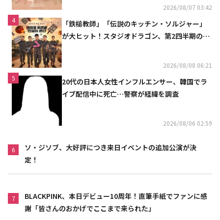
2026/08/07 03:42
4
「鉄槌教師」「伝説のキッチン・ソルジャー」
が大ヒット！スタジオドラゴン、第2四半期の売
上高が黒字に
2026/08/08 06:21
5
20代の日本人女性インフルエンサー、韓国でラ
イブ配信中に死亡…警察が経緯を調査
2026/08/06 02:59
ソ・ジソブ、大好評につき来日イベントの追加公演が決
6
定！
BLACKPINK、本日デビュー10周年！直筆手紙でファンに感
7
謝「皆さんのおかげでここまで来られた」