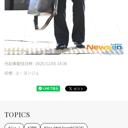
元記事配信日時 :
2025/12/05 14:36
記者 :
ユ・ヨンジュ
TOPICS
#
ジュノ
#
2PM
#
Asia Artist Awards(2025)