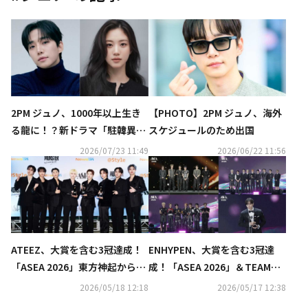
2PM ジュノ、1000年以上生き
【PHOTO】2PM ジュノ、海外
る龍に！？新ドラマ「駐韓異国
スケジュールのため出国
大使館」でホン・ファヨンと神
2026/07/23 11:49
2026/06/22 11:56
秘的なロマンスを披露
ATEEZ、大賞を含む3冠達成！
ENHYPEN、大賞を含む3冠達
「ASEA 2026」東方神起からHe
成！「ASEA 2026」＆TEAMか
arts2Hearts、生田斗真まで
らALPHA DRIVE ONEまで続々
2026/05/18 12:18
2026/05/17 12:38
続々受賞
受賞