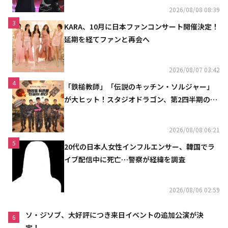
2026/08/08 08:39
3
KARA、10月に日本ファンコンサート開催決定！
延期を経てファンと再会へ
2026/08/07 03:42
4
「鉄槌教師」「伝説のキッチン・ソルジャー」
が大ヒット！スタジオドラゴン、第2四半期の売
上高が黒字に
2026/08/08 06:21
5
20代の日本人女性インフルエンサー、韓国でラ
イブ配信中に死亡…警察が経緯を調査
2026/08/06 02:59
ソ・ジソブ、大好評につき来日イベントの追加公演が決
6
定！