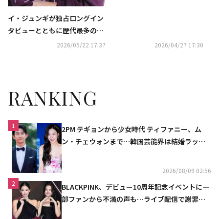
イ・ジュンギが独占ロングイン
タビューとともに歴代最多の表
紙登場！ 『韓流ぴあ』７月号、
2026/05/22 17:37
2026/04/27 17:30
本日発売
RANKING
1
2PM テギョンから少女時代 ティファニー、ム
ン・チェウォンまで…韓国芸能界は結婚ラッシ
ュ
2026/08/09 02:56
2
BLACKPINK、デビュー10周年記念イベントに一
部ファンから不満の声も…ライブ配信で謝罪
「コミュニケーション不足だった」