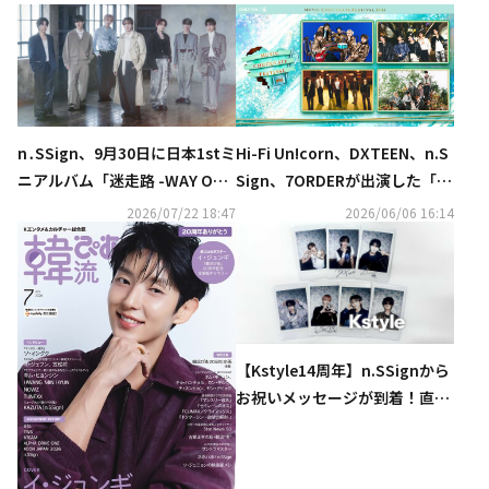
n․SSign、9月30日に日本1stミ
Hi-Fi Un!corn、DXTEEN、n.S
ニアルバム「迷走路 -WAY OUT
Sign、7ORDERが出演した「M
-」発売決定…リリース記念イ
usic Chocolate Festival.202
2026/07/22 18:47
2026/06/06 16:14
ベントも
6」をU-NEXTにて独占ライブ
配信！
【Kstyle14周年】n.SSignから
お祝いメッセージが到着！直筆
サイン入りチェキを各1名様に
プレゼント（終了しました）