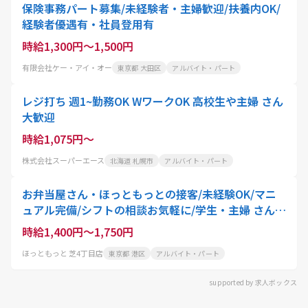
保険事務パート募集/未経験者・主婦歓迎/扶養内OK/
経験者優遇有・社員登用有
時給1,300円～1,500円
有限会社ケー・アイ・オー
東京都 大田区
アルバイト・パート
レジ打ち 週1~勤務OK WワークOK 高校生や主婦 さん
大歓迎
時給1,075円～
株式会社スーパーエース
北海道 札幌市
アルバイト・パート
お弁当屋さん・ほっともっとの接客/未経験OK/マニ
ュアル完備/シフトの相談お気軽に/学生・主婦 さん活
躍中
時給1,400円～1,750円
ほっともっと 芝4丁目店
東京都 港区
アルバイト・パート
supported by 求人ボックス