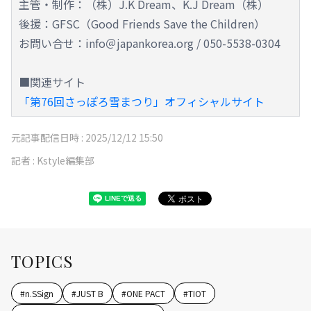
主管・制作：（株）J.K Dream、K.J Dream（株）
後援：GFSC（Good Friends Save the Children）
お問い合せ：info＠japankorea.org / 050-5538-0304
■関連サイト
「第76回さっぽろ雪まつり」オフィシャルサイト
元記事配信日時 :
2025/12/12 15:50
記者 :
Kstyle編集部
TOPICS
#
n.SSign
#
JUST B
#
ONE PACT
#
TIOT