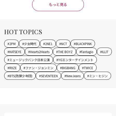
もっと見る
HOT TOPICS
#
2PM
#
少女時代
#
2NE1
#
NCT
#
BLACKPINK
#
KATSEYE
#
Hearts2Hearts
#
THE BOYZ
#
fantagio
#
ILLIT
#
ミュージックバンク日本公演
#
YGエンターテインメント
#
RIIZE
#
ファン・ジョンミン
#
BIGBANG
#
TWICE
#
BTS(防弾少年団)
#
SEVENTEEN
#
NewJeans
#
ミン・ヒジン