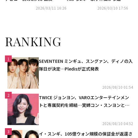
から批判の声も（動画あり）
の声
2026/03/11 16:26
2026/03/10 17:56
RANKING
1
SEVENTEEN ミンギュ、スングァン、ディノの入
隊日が決定…Pledisが正式発表
2026/08/10 01:54
2
TWICE ジョンヨン、VAROエンターテインメン
トと専属契約を締結…実姉コン・スンヨンと同
じ事務所（公式）
2026/08/10 04:52
3
イ・スンギ、105億ウォン規模の保証金が返還さ