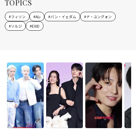
TOPICS
#
フィソン
#
ALi
#
バン・イェダム
#
ナ・ユングォン
#
ソルジ
#
EXID