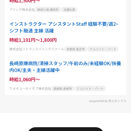
時給1,500円～
アイング株式会社
神奈川県 横浜市
派遣社員
インストラクター アシスタントStaff 経験不要/週2~
シフト融通 主婦 活躍
時給1,101円～1,800円
株式会社イトマンスイミングスクール
奈良県 香芝市
アルバイト・パート
長崎原爆病院/清掃スタッフ/午前のみ/未経験OK/扶養
内OK/主夫・主婦活躍中
時給1,060円～
ワタキューセイモア株式会社
長崎県 長崎市
アルバイト・パート
supported by 求人ボックス