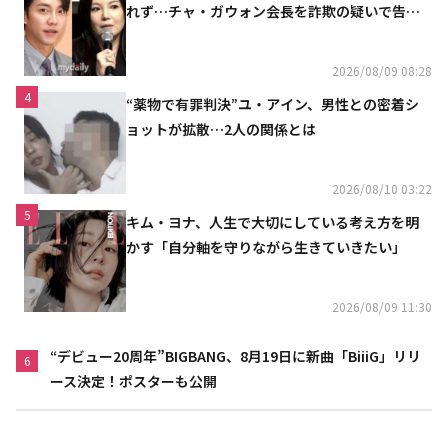
れず…チャ・ガウォン会長を詐欺の疑いで告訴
へ
2026/08/09 08:28
4
“薬物で有罪判決”ユ・アイン、男性との密着シ
ョットが拡散…2人の関係とは
2026/08/10 03:22
5
キム・ヨナ、人生で大切にしている考え方を明
かす「自分軸を守りながら生きていきたい」
2026/08/09 11:30
“デビュー20周年”BIGBANG、8月19日に新曲「BiiiG」リリ
6
ース決定！ポスターも公開