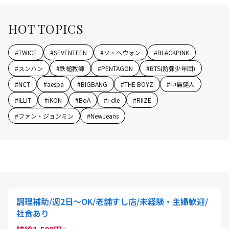
HOT TOPICS
#
TWICE
#
SEVENTEEN
#
ソ・ヘウォン
#
BLACKPINK
#
スンハン
#
鉄槌教師
#
PENTAGON
#
BTS(防弾少年団)
#
NCT
#
aespa
#
BIGBANG
#
THE BOYZ
#
中島健人
#
ILLIT
#
iKON
#
BoA
#
i-dle
#
RIIZE
#
ファン・ジョンミン
#
NewJeans
調理補助/週2日～OK/老舗すし店/未経験・主婦歓迎/
社食あり