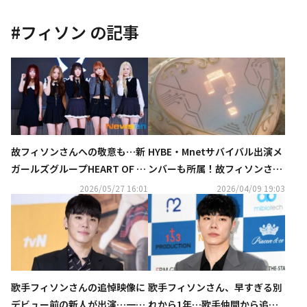
#
フィソン
の記事
故フィソンさんへの敬意も…新
HYBE・Mnetサバイバル出演メ
ガールズグループHEART OF W
ンバーも所属！故フィソンさん
OMAN、デビューの心境明かす
らが手掛けた新ガールズグルー
2026/05/27 16:01
2026/04/09 19:03
プの予告映像が公開
歌手フィソンさんの追悼映像に
歌手フィソンさん、早すぎる別
デビュー前の新人が出演…一部
れから1年…歌手仲間から追悼