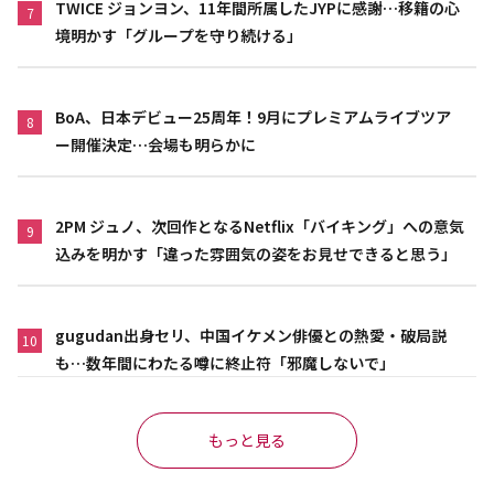
TWICE ジョンヨン、11年間所属したJYPに感謝…移籍の心
7
境明かす「グループを守り続ける」
BoA、日本デビュー25周年！9月にプレミアムライブツア
8
ー開催決定…会場も明らかに
2PM ジュノ、次回作となるNetflix「バイキング」への意気
9
込みを明かす「違った雰囲気の姿をお見せできると思う」
gugudan出身セリ、中国イケメン俳優との熱愛・破局説
10
も…数年間にわたる噂に終止符「邪魔しないで」
もっと見る