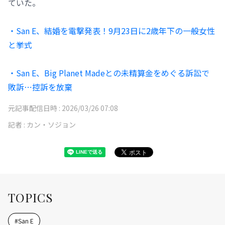
ていた。
・San E、結婚を電撃発表！9月23日に2歳年下の一般女性
と挙式
・San E、Big Planet Madeとの未精算金をめぐる訴訟で
敗訴⋯控訴を放棄
元記事配信日時 :
2026/03/26 07:08
記者 :
カン・ソジョン
TOPICS
#
San E