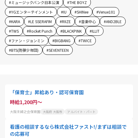
#
ミュージックバンク日本公演
#
THE BOYZ
#
YGエンターテインメント
#
IU
#
SHINee
#
Venue101
#
KARA
#
LE SSERAFIM
#
RIIZE
#
音楽中心
#
AND2BLE
#
TWS
#
Rocket Punch
#
BLACKPINK
#
ILLIT
#
ファン・ジョンミン
#
BIGBANG
#
TWICE
#
BTS(防弾少年団)
#
SEVENTEEN
「保育士」昇給あり・認可保育園
時給1,200円～
大阪主婦之会保育園
大阪府 大阪市
アルバイト・パート
看護の相談するなら株式会社ファスト!/まずは相談で
の応募可