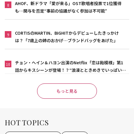
AHOF、新ドラマ「愛が来る」OST歌唱者投票で1位獲得
8
も…関与を否定“事前の協議がなく参加は不可能”
CORTISのMARTIN、BIGHITからデビューしたきっかけ
9
は？「7歳上の姉のおかげ…ブランドバッグをあげた」
チョン・ヘイン＆ハヨン出演のNetflix「恋は飴模様」第1
10
話からキスシーンが登場！？“浪漫とときめきでいっぱいの
作品”
もっと見る
HOT TOPICS