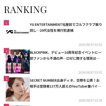
RANKING
1
YG ENTERTAINMENT社屋前でゴルフクラブ振り
回し…20代女性を現行犯逮捕
2026/08/07 02:02
2
BLACKPINK、デビュー10周年記念イベントに一
部ファンから不満の声…ロゼに関する憶測は否
定
2026/08/07 02:32
3
SECRET NUMBER出身ディタ、交際を公表！お
相手は登録者137万人超えのYouTuber兼バイオ
リニスト
2026/08/07 02:38