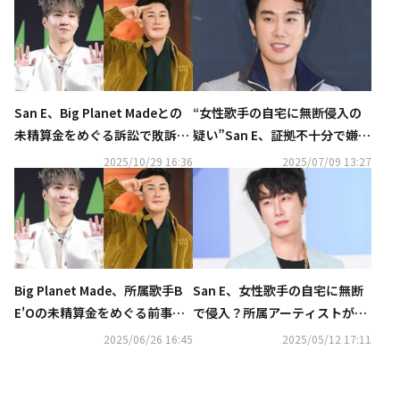
San E、Big Planet Madeとの
“女性歌手の自宅に無断侵入の
未精算金をめぐる訴訟で敗訴⋯
疑い”San E、証拠不十分で嫌疑
控訴を放棄
なしに
2025/10/29 16:36
2025/07/09 13:27
Big Planet Made、所属歌手B
San E、女性歌手の自宅に無断
E'Oの未精算金をめぐる前事務
で侵入？所属アーティストが告
所との訴訟で勝訴
訴
2025/06/26 16:45
2025/05/12 17:11