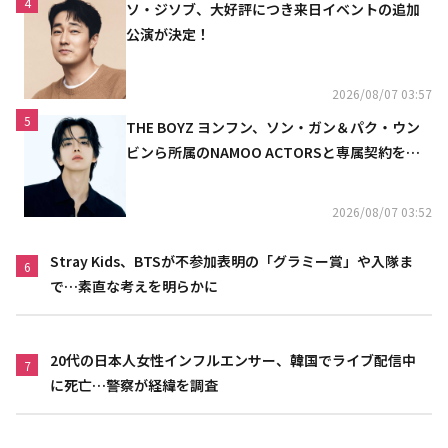
4
ソ・ジソブ、大好評につき来日イベントの追加
公演が決定！
2026/08/07 03:57
5
THE BOYZ ヨンフン、ソン・ガン＆パク・ウン
ビンら所属のNAMOO ACTORSと専属契約を締
結
2026/08/07 03:52
Stray Kids、BTSが不参加表明の「グラミー賞」や入隊ま
6
で…素直な考えを明らかに
20代の日本人女性インフルエンサー、韓国でライブ配信中
7
に死亡…警察が経緯を調査