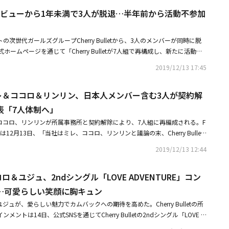
である約14,000人が志願した。また国民プロデューサー代表として木村
も変わらぬご支援を賜れますよう、心よりお願い申し上げます。
 チャンミン、デビュー後初めて熱愛認めるファンの反応は？【第2位】SUR
let、デビューから1年未満で3人が脱退…半年前から活動不参加
乃、FTISLANDのイ・ホンギ、青山テルマ、KEN THE 390、YUMEKIら
ハさん、遺体で発見される＃2019年12月3日 ドラマ出演中の訃報に衝撃3日、俳
する。番組は、NTTドコモが提供をスタートした新しい映像配信サービスLe
E Uのメンバーであるチャ・インハさんが自宅で死亡した状態で発見されまし
5日より無料配信される。・FTISLAND イ・ホンギ＆仲宗根梨乃「PRODUCE
の次世代ガールズグループCherry Bulletから、3人のメンバーが同時に脱
韓国で放送中のドラマ「欠点ある恋人たち」に出演中であり、これからの活
ON3」トレーナーに抜擢！コメント動画も到着・木村カエラ「PRODUCE 101 JAPA
式ホームページを通じて「Cherry Bulletが7人組で再構成し、新たに活動を
であったため、突然の訃報に衝撃が走りました。記事はコチラから【関連記
国民プロデューサー代表に抜擢同じ夢を持つ女の子を全力でサポート
ロ、リンリンと議論の末、Cherry Bulletとしての活動を終了し、専属契
 チャ・インハさん、亡くなる前日までファンと交流SNSに関心集まる・SURPRIS
2019/12/13 17:45
した」と公式コメントを発表した。Cherry Bulletは当初、ミレ、ボラ、
本日（12/5）出棺出演ドラマ「欠点ある恋人たち」で追悼も【第3位】Cherr
ン、ユジュ、ココロ、リンリン、へユン、レミの10人組だったがミレ、ココ
ロ＆リンリン、FNCと契約解除＃2019年12月13日 グループは7人体制で活動へ13
let ミレ＆ココロ＆リンリン、日本人メンバー含む3人が契約解
退で7人組となった。突然伝えられた発表であり、今年1月21日にデビューし
ントはCherry Bulletのミレ、ココロ、リンリンの専属契約解除を発表しま
況で発表されたメンバー脱退のニュースに、Cherry Bulletのファンたち
含む3人が同時に契約解除となり、これによりグループは7人体制となりま
表「7人体制へ」
しかし、今回脱退を発表したメンバー中で、一部は今年の下半期から活動に
FNC KINGDOM」でCherry Bulletは7人でステージを披露しました。記
が、ミレ、ココロ、リンリンが所属事務所と契約解除により、7人組に再編成される。F
たちの間では以前から脱退説が浮上していた。FNCは3人の脱退を発表し、
・【PHOTO】Cherry Bullet「アイドル陸上大会」の収録に参加脱退発
12月13日、「当社はミレ、ココロ、リンリンと議論の末、Cherry Bullet
のニュースを伝えることになって重い気持ちです。3人のメンバーは当社と
O】Cherry Bullet「2019 FNC KINGDOM」のため出国脱退発表後7人で
専属契約を解除することを決定した」と明らかにした。FNCは「当社は7人
定を下しました。当社は7人組で再編成を終えたCherry Bulletが早く良
4位】Wanna One出身カン・ダニエル、活動休止を発表＃2019年12月4
2019/12/13 12:44
 Bulletが早く良い音楽で活動できるよう最善を尽くしたい。Cherry Bullet
善を尽くします」とコメントした。Cherry BulletはFNCが新たにデビュ
告白4日、Wanna One出身カン・ダニエルが、悪質なコメントによる苦痛
今後に温かい激励と応援をお願いしたい」と伝えた。・Cherry Bullet ボ
ールズグループという点でデビュー前から注目を集めていた。デビュー曲
とパニック障害を告白し、活動休止を発表しました。カン・ダニエルは心理
t ココロ＆ユジュ、2ndシングル「LOVE ADVENTURE」コン
LOVE ADVENTURE」コンセプトフォト公開爽やかでハツラツとした魅
5月には2ndシングル「LOVE ADVENTURE」で活動した。・Cherry Bull
けてきましたが、最近になって深刻な不安感を訴え、十分な休息が必要と判
 ココロ＆ユジュ、2ndシングル「LOVE ADVENTURE」コンセプトフォト公開可愛
…可愛らしい笑顔に胸キュン
リン、日本人メンバー含む3人が契約解除FNCが公式発表「7人体制へ」・第二
ました。記事はコチラから【関連記事】・Wanna One出身カン・ダニエ
erry Bullet ミレ&リンリン、デビューシングルのコンセプトフォトを公開
ズグループ4組が話題にその共通点に注目
る苦痛を訴える「本当につらい誰かが助けてほしい」・活動休止中Wanna
コロとユジュが、愛らしい魅力でカムバックへの期待を高めた。Cherry Bulletの所
【FNCエンターテインメントの公式コメント全文】こんにちは、FNCエンタ
、健康上の問題で「2019 KBS歌謡大祝祭」不参加に関連イベントも中止
メントは14日、公式SNSを通じてCherry Bulletの2ndシングル「LOVE A
ーティストCherry Bulletが7人組で再構成し、新たに活動を始めます。
メンバーが契約終了を発表＃2019年12月4日 グループ解散は否定4日、MYNA
ロとユジュのコンセプトフォトを公開した。公開されたコンセプトフォトには、