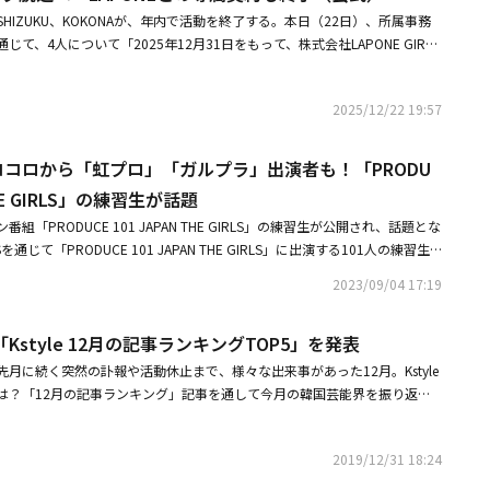
理由に解雇されたという報道については「素行不良や解雇された事実はなく、
N、SHIZUKU、KOKONAが、年内で活動を終了する。本日（22日）、所属事務
の通り2025年12月31日付で満了した。また、記事には『所属事務所は彼
て、4人について「2025年12月31日をもって、株式会社LAPONE GIRLS
を求めた』と書かれていたが、事前にこの記事に関する取材はなかったこと
を満了し、ME:Iとしての活動を終了する」と発表した。COCOROは今年3
け、記事の削除を要求しており、名誉回復ができない場合は訴訟などを検討
ため活動を休止。彼女は2019年1月、FNCエンターテインメント所属のガ
旨を伝えている」と説明。同日、COCOROは「週刊文春」のインタビュー
2025/12/22 19:57
y Bulletのメンバーとしてデビューするも、同年12月にグループを脱退。その
理由について、所属事務所が公式発表していた「体調不良」を否定した。彼
ィション番組「PRODUCE 101 JAPAN THE GIRLS」に参加し、再デビュー
言ったことはない」「事務所に病気をでっち上げられた」などと語り、衝撃
月、精神的疲弊のため休養を発表。彼女はLDH JAPANのパフォーマンスグル
llet ココロから「虹プロ」「ガルプラ」出演者も！「PRODU
ィション番組「PRODUCE 101 JAPAN THE GIRLS」を通じて誕生したガー
組を通じてME:Iのデビューメンバーに選ばれた。また、SHIZUKUは「事務所の
 THE GIRLS」の練習生が話題
はかつてCherry Bulletのメンバーとしても活動していた。・ME:I、4人が
した」として、10月から活動を休止。発表直後には、先輩グループにあた
Eとの専属契約も終了（公式）・ME:I、活動終了の3人がコメントを発表「自
「PRODUCE 101 JAPAN THE GIRLS」の練習生が公開され、話題とな
生とのスキャンダルが報じられていた。ME:Iは2024年4月に正式デビュー。
省」
じて「PRODUCE 101 JAPAN THE GIRLS」に出演する101人の練習生
白歌合戦」初出場を果たした。日本活動のみならず、今年4月にはMnet「M C
デビューやオーディション番組に出演した経験のある参加者たちが注目を集
S「ミュージックバンク」など、韓国の音楽番組にも出演し、活動を繰り広げ
2023/09/04 17:19
ターテインメント所属のガールズグループCherry Bulletのメンバーとして
U、AYANE、KEIKO、RINON、SUZU、TSUZUMIの7人で活動していく。・M
が、K-POPファンの注目を集めた。彼女は2019年1月にデビューしたが、
休止を発表「ファンの期待に反する重大な行為」・元Cherry Bullet ココロから
style 12月の記事ランキングTOP5」を発表
ちにグループを脱退し、衝撃を与えた。「Nizi Project」とMnet「Girls
！「PRODUCE 101 JAPAN THE GIRLS」の練習生が話題【ME:I オフ
典」に出演した櫻井美羽、同じく「Girls Planet 999：少女祭典」出演の藤本彩
ORO、RAN、SHIZUKU、KOKONAに関するご報告平素よりME:Iを応援い
月に続く突然の訃報や活動休止まで、様々な出来事があった12月。Kstyle
た水上凜巳花、アンジュルムを卒業した笠原桃奈らも出演。特に櫻井美羽は、こ
います。このたび、COCORO、RAN、SHIZUKU、KOKONAは、2025年1
は？「12月の記事ランキング」記事を通して今月の韓国芸能界を振り返り
組のテーマ曲「LEAP HIGH! 〜明日へ、めいっぱい〜 」でセンターを務
式会社LAPONE GIRLSとの専属マネジメント契約を満了し、ME:Iとしての
 チャンミン、一般女性と熱愛を認める＃2019年12月30日 SMが公式コメン
HのオーディションiCON Zに参加した坂口梨乃、佐々木つくし、Girls²を
とを、ご報告申し上げます。日頃より温かいご支援を賜っておりますファン
、あるメディアは東方神起 チャンミンが知人を通じて知り合った年下の一般
る。同番組はJO1とINIを誕生させた「PRODUCE 101 JAPAN」のシーズ
報告となりますことを、深くお詫び申し上げます。何卒、ご理解賜りますよ
2019/12/31 18:24
人にもこれを伝えていると報じました。これをうけSMエンターテインメン
プのオーディションは初めてだ。今年4月から約1ヶ月間行われたオーディシ
に尽力してくださったCOCORO、RAN、SHIZUKU、KOKONAに心より
ていることは事実だ」とコメントし、熱愛を認めました。記事はコチラから