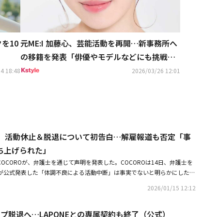
を10
元ME:I 加藤心、芸能活動を再開…新事務所へ
の移籍を発表「俳優やモデルなどにも挑戦し
たい」
4 18:48
2026/03/26 12:01
ORO、活動休止＆脱退について初告白…解雇報道も否定「事
ち上げられた」
たCOCOROが、弁護士を通じて声明を発表した。COCOROは14日、弁護士を
が公式発表した「体調不良による活動中断」は事実でないと明らかにした。
月29日、所属事務所のLAPONE GIRLSは『COCOROに体調不良が続いて
2026/01/15 12:12
う医師の判断の下、活動を中断することになった』と発表した。しかし、C
の医師から、特定の病名を診断していないという返答を受け、医師が2025年
ループ脱退へ…LAPONEとの専属契約も終了（公式）
療記録には『現在の健康状態は良好である』と書かれていた」と主張した。C