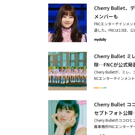
ョンの受付には、史上最多
感謝申し上げます。今後
【関連記事】・東方神起
Cherry Bul
カエラ、トレーナーの仲宗根梨
PRISE U チャ・イン
メンバーも
が練習生たちをサポート
優グループSURPRIS
mino（レミノ）で10月
FNCエンターテインメント
た。チャ・インハさんは
101 JAPAN SEAS
退した。FNCは13日、公
躍に期待されていた俳優
N THE GIRLS」
始めます。当社はミレ、ココ
事】・SURPRISE U
約を解除することを決定しま
E U チャ・インハさん、
チェリン、メイ、ジウォ
y Bullet ミレ＆ココ
Cherry Bul
ロ、リンリンの3人の脱
日、FNCエンターテインメ
てから1年も経っていない状
した。日本人メンバーを
除…FNCが公式発
は大きな衝撃を受けた。
した。最近日本で開催された「
Cherry Bullet
参加しておらず、ファン
事はコチラから【関連記事】
NCエンターテインメントは
「ファンの皆さんに突然
表後初めて公の場に・【PHOT
としての活動を終了し、
の議論の末に、このような決
初の日本へ（動画あり）【第
組で再編成を終えたCherry
い音楽で活動できるよう、最
日 うつ病・パニック障害
とミレ、ココロ、リンリンの
ーさせたグローバル・ガ
を訴えていた中、うつ病
Cherry Bulle
ラ＆ミレ、2ndシングル「
「Q＆A」が人気を博し、今年
治療や薬による治療を続
力・Cherry Bullet
セプトフォト公開
et ミレ＆ココロ＆リン
断したと所属事務所が伝え
らしい笑顔に胸キュン・Ch
のTWICE？新人ガール
ル、悪質なコメントによ
Cherry Bulletのコ
ガールクラッシュな魅力
One出身カン・ダニエル
属事務所FNCエンターテイン
ーテインメントです。所属ア
【第5位】MYNAME、全
DVENTURE」のココ