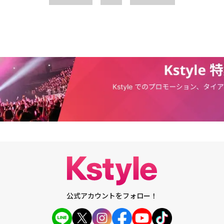
FNCで6年ぶりに披露されるガールズグループCherry Bulletは、Mnet
、生放送ファイナルステージに上がったヘユンをはじめ、ユジュ、ミレ、ボラ、
、チェリン、リンリン、メイの10人で構成された。デビューシングルのアル
A」で、完璧なルックスやパフォーマンスで人々を魅了する予定だ。1月21
lay Cherry Bullet」を発売して音楽界に第一歩を踏み出すCherry Bulletの
ツは、公式デビュー予告サイトで確認することができる。
公式アカウントをフォロー！