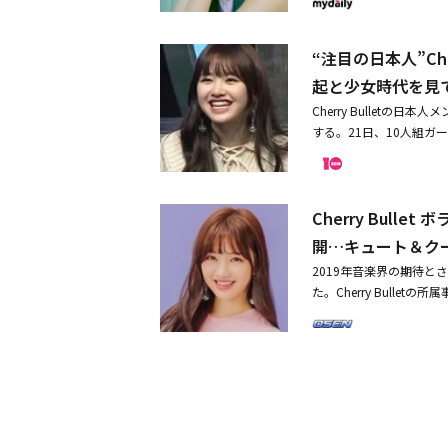
当社はミレ、ココロ、リンリ
MEの所属事務所H2me
AR（Augmented 
ることを決定しました。Ch
た。今後、各メンバーは
ォームとARゲームをプ
ることになって重い気持
のSNSで「契約が終了
“注目の日本人”Ch
特有の愛らしい笑顔で魅
た。当社は7人組で再編成を
記事はコチラから【関連記
日にカムバックを控えたCher
起と少女時代を見
す。Cherry Bull
ループ解散ではない12
アドベンチャーARゲー
とうございます。
Cherry Bulletの
する。21日、10人組ガー
国籍メンバーで構成され
再生回数200万回を突
ームに合流する日本人メ
Cherry Bul
ても格好良いと思い、ア
た。続いて「簡単に見せられ
開…キュート＆ク
ルの高いアイドルカバー
2019年音楽界の期待とさ
いう短い期間にも関わら
た。Cherry Bullet
ち、MCキム・ヨンマン
サイトを通じて、ボラとコ
い笑顔で「暖かい雰囲気
ケットを公開し、デビューに
いてハン・ヒョンミンと
際立つ「LOADING」
よく脱落していた」と話
反する雰囲気を披露した
っている。Cherry Bu
ており、ゲームをテーマに
り放送される。・日本人3人
G」バージョンでボラは
日本人メンバーも所属Che
の笑顔で視線を集めた。「