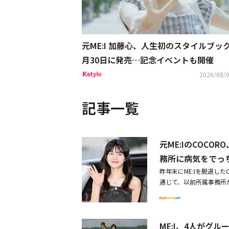
元ME:I 加藤心、人生初のスタイルブック
月30日に発売…記念イベントも開催
2026/08/0
記事一覧
元ME:IのCOC
務所に病気をでっ
昨年末にME:Iを脱退し
通じて、以前所属事務所
彼女の法定代理人は「昨年3
おり、休息が必要だとい
OCOROを診察した全て
ME:I、4人がグ
3月20日に作成した医