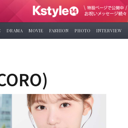
C
DRAMA
MOVIE
FASHION
PHOTO
INTERVIEW
CORO)