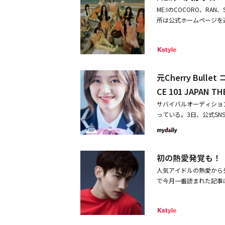
OCOROが素行不良を
ME:IのCOCORO、RA
マネジメント契約は契約書
所は公式ホームページを通じ
女に注意をし、数回更生
との専属マネジメント契約
が確認された。これをう
月、治療と休養に専念する
せざるを得ないという趣
ールズグループ・Cherr
で、活動を休止していた
後、ME:Iが誕生したオーデ
女は「一度も休みたいと
の夢を掴んだ。RANは7
元Cherry Bu
を与えた。ME:Iは、オーデ
ープGirls²出身で、番
CE 101 JAPAN
ルズグループだ。COCORO
規定に反する事案が発生
グループ脱退へLAPON
サバイバルオーディション番組
るJO1のメンバー大平祥
身の未熟な行動を深く反
っている。3日、公式SNSを通
同年12月には「NHK紅
が公開された中、過去に
OUNTDOWN」やKB
めている。まず、FNCエン
た。今後はMOMONA、MI
活動したココロ（加藤心）
E:IのSHIZUKU、活動
初の熱愛発覚も！「K
同年12月に1年もたたないう
「虹プロ」「ガルプラ」出演者も
Planet 999：少女祭
ィシャルサイト全文】 COC
人気アイドルの熱愛から先
花、HKT48を卒業し
ただき、誠にありがとうござ
で今月一番読まれた記事
れに先立って公開された番
2月31日をもちまして、株
ます。【第1位】東方神起
め、目を引いた。他にもLD
活動を終了いたしますこ
ト「交際は事実」30日
卒業した石井蘭なども出演す
の皆さまには、突然のご
女性と交際しており、知
ン3で、ガールズグルー
うお願い申し上げます。活動
トは「一般女性と交際し