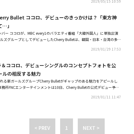
ンと議論の末、Cherry Bulletとしての活動を終了し、専属契約を解除す
2019/05/15 10:59
diaエンターテインメントは、全員の専属契約が終了したことを発表しまし
Reality、拡張現実）ゲームの準備を終えたピンク色の「チェリースカウト」ユニフ
erry Bulletを大切にしてくださるファンの皆さんに突然のニュースを伝え
それぞれ個人活動を続けていくと発表し、また報道後メンバーたちは、自身
レイするためのさわやかな衣装のココロとユジュが注目を集める。ココロは
ちです。3人のメンバーは当社との議論の末に、このような決定を下しまし
しただけで、グループの解散ではない」と説明し、ファンを安心させました。
erry Bullet ココロ、デビューのきっかけは？「東方神
力を伝え、ユジュは純粋さが際立つ大きな瞳でカメラを見つめている。22
終えたCherry Bulletが早く良い音楽で活動できるよう、最善を尽くしま
事】・メンバー全員が契約終了MYNAME セヨン、今後の活動に言及「グ
ry Bulletは、新曲「Really Really」を通して愛を勝ち取るために「ラブ
て…」
etとミレ、ココロ、リンリンの今後に温かい激励と応援をお願いいたします。ありが
月に日本ファンミーティングを開催」
ム」に飛び込む初々しい姿を披露する予定だ。
日本人メンバー ココロが、MBC every1のバラエティ番組「大韓外国人」に単独出演
ルズグループとしてデビューしたCherry Bulletは、韓国・日本・台湾の多
たグループで、デビュー曲「Q＆A」のミュージックビデオは公開から3日で
2019/01/29 17:53
破し、AOAの妹グループと呼ばれながら人気を集めている。「大韓外国人」チ
ンバーのココロは「少女時代、東方神起先輩のコンサートを実際に見て、と
let ボラ＆ココロ、デビューシングルのコンセプトフォトを公
イドルを夢見るようになった」と、韓国に来ることになった背景を説明し
るものがあるか」という質問にRed Velvet、TWICE、少女時代などレベ
ールの相反する魅力
ダンスを披露し、皆を驚かせた。それだけでなく、韓国での暮らしが1年と
れる新ガールズグループCherry Bulletがギャップのある魅力をアピールし
ず、流暢な韓国語の実力を見せ、期待感を一層高めた。最初の対決に先立
の所属事務所FNCエンターテインメントは10日、Cherry Bulletの公式デビュー予告
が「ユ・ミンサンを実際に見てどう思うか」と問いかけると、ココロは明る
コロの個人ロボットと「LOADING」「PLAYING」2つのバージョンのジャ
がある」と、天然で突拍子もない発言をし、みんなを爆笑させたという。続
2019/01/11 11:47
対する期待を高めた。Cherry BulletはCherryのようにラブリーな魅力が
の対決では「大韓外国人はすべて見たが、ハン・ヒョンミンさんは1段階で
バージョンとエネルギッシュな「PLAYING」バージョンの写真を公開して、相
し、密かに一勝に対する期待感を表わし、ココロの活躍にさらに注目が集ま
。また、同時に公開された個人ロボットは、メンバーそれぞれの強みを持っ
lletのココロが出演するMBC every1「大韓外国人」は、韓国で30日夜8時30分よ
したアルバムコンセプトに対する好奇心をくすぐっている。「LOADIN
所属Cherry Bullet、デビュー後初のグラビア撮影初々しい笑顔に注目・
小物を活用して新人とは思えない雰囲気を漂わせ、ココロはトレードマーク
< PREV
1
NEXT >
rry Bullet、メンバー全員が制服ブランド「スマート」の専属モデルに抜擢
PLAYING」バージョンではゲームアーケードを背景に、キュートでクール