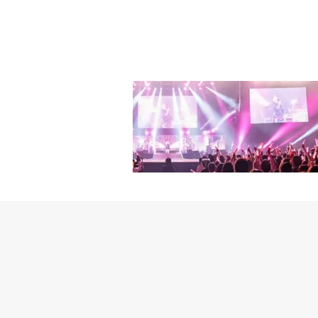
な魅力を同時にアピールした。
「PRODUCE48」で
ジウォン、ココロ、レミ
バムタイトル曲は「Q＆
日デビューシングル「Lets P
プロモーションコンテン