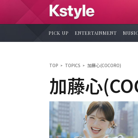
PICK UP
ENTERTAINMENT
MUSI
TOP
TOPICS
加藤心(COCORO)
加藤心(CO