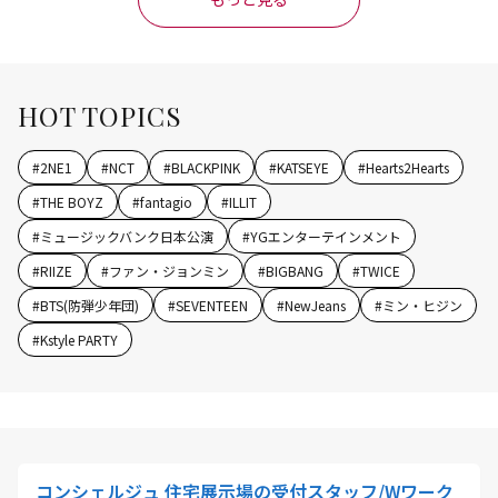
HOT TOPICS
#
2NE1
#
NCT
#
BLACKPINK
#
KATSEYE
#
Hearts2Hearts
#
THE BOYZ
#
fantagio
#
ILLIT
#
ミュージックバンク日本公演
#
YGエンターテインメント
#
RIIZE
#
ファン・ジョンミン
#
BIGBANG
#
TWICE
#
BTS(防弾少年団)
#
SEVENTEEN
#
NewJeans
#
ミン・ヒジン
#
Kstyle PARTY
コンシェルジュ 住宅展示場の受付スタッフ/Wワーク