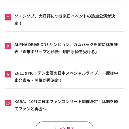
ソ・ジソブ、大好評につき来日イベントの追加公演が決
7
定！
ALPHA DRIVE ONE サンヒョン、カムバックを前に休養発
8
表「声帯ポリープと診断…明日手術を受ける」
2NE1＆NCT テン出演の日本スペシャルライブ、一度は中
9
止発表も…開催が再決定！
KARA、10月に日本ファンコンサート開催決定！延期を経
10
てファンと再会へ
もっと見る