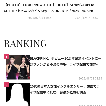
【PHOTO】TOMORROW X TO
【PHOTO】SF9からAMPERS
GETHER ヒュニンカイ＆Kep1e
＆ONEまで「2023 FNC KINGD
r ヒュニンバヒエ「ソウルファ
OM」のため続々日本へ
2024/02/04 16:47
2023/12/15 14:52
ッションウィーク」に出席
RANKING
1
BLACKPINK、デビュー10周年記念イベントに一
部ファンから不満の声も…ライブ配信で謝罪
「コミュニケーション不足だった」
2026/08/08 08:39
2
20代の日本人女性インフルエンサー、韓国でラ
イブ配信中に死亡…警察が経緯を調査