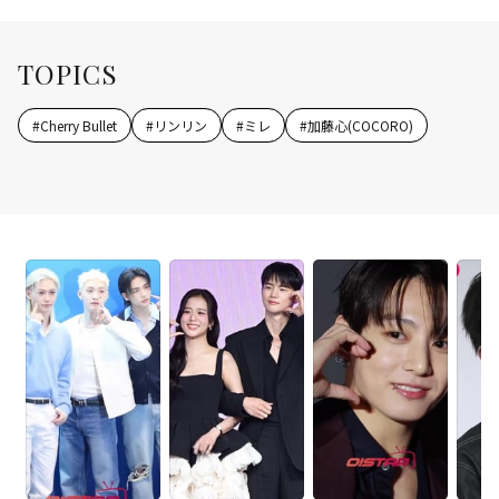
TOPICS
#
Cherry Bullet
#
リンリン
#
ミレ
#
加藤心(COCORO)