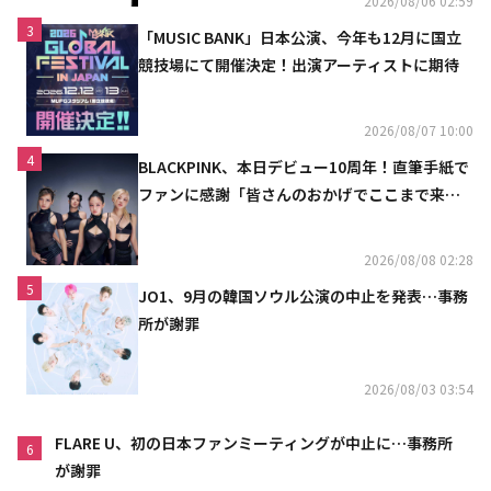
2026/08/06 02:59
3
「MUSIC BANK」日本公演、今年も12月に国立
競技場にて開催決定！出演アーティストに期待
2026/08/07 10:00
4
BLACKPINK、本日デビュー10周年！直筆手紙で
ファンに感謝「皆さんのおかげでここまで来ら
れた」
2026/08/08 02:28
5
JO1、9月の韓国ソウル公演の中止を発表…事務
所が謝罪
2026/08/03 03:54
FLARE U、初の日本ファンミーティングが中止に…事務所
6
が謝罪