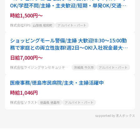
OK/学歴不問/主婦・主夫歓迎/短期・単発OK/交通費
支給
時給1,500円～
株式会社FIPS
山梨県 昭和町
アルバイト・パート
ショッピングモール警備/主婦 大歓迎!8:30～15:00勤
務で家庭との両立性抜群!週2日～OK!入社祝金最大5
万円支給も!車通勤OK
日給7,000円～
株式会社ライジングサンセキュリティーサービス茨城BASE
茨城県 牛久市
アルバイト・パート
医療事務/徳島市民病院/主夫・主婦活躍中
時給1,046円
株式会社ソラスト
徳島県 徳島市
アルバイト・パート
supported by 求人ボックス