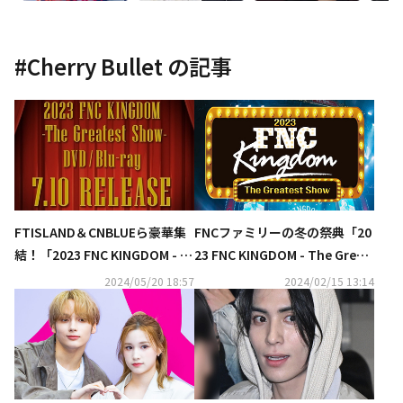
#
Cherry Bullet
の記事
FTISLAND＆CNBLUEら豪華集
FNCファミリーの冬の祭典「20
結！「2023 FNC KINGDOM - T
23 FNC KINGDOM - The Great
he Greatest Show -」DVDが7
est Show -」3月9日よりU-NE
2024/05/20 18:57
2024/02/15 13:14
月10日に発売決定
XTにて独占ライブ配信