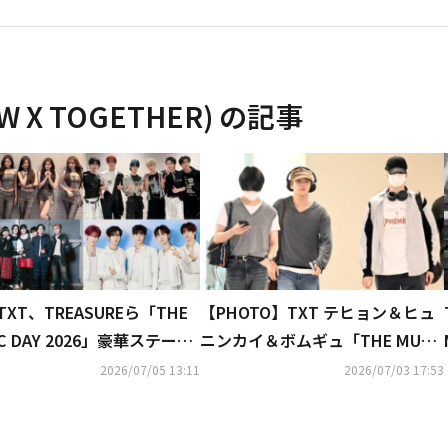
X TOGETHER)
の記事
、TXT、TREASUREら「THE
【PHOTO】TXT テヒョン＆ヒュ
IC DAY 2026」豪華ステージ
ニンカイ＆ボムギュ「THE MUSI
題…記念ショットも続々
C DAY 2026」出演のため日本
2026/07/05 13:11
2026/07/03 17:53
へ！（動画あり）