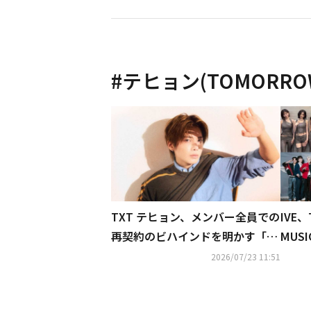
#
テヒョン(TOMORROW 
TXT テヒョン、メンバー全員での
IVE
再契約のビハインドを明かす「み
MUS
んなが同じ気持ちだった」
が話
2026/07/23 11:51