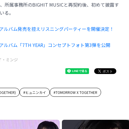
属事務所のBIGHIT MUSICと再契約後、初めて披露す
いる。
8thミニアルバム発売を控えリスニングパーティーを開催決定！
hミニアルバム「7TH YEAR」コンセプトフォト第3弾を公開
イ・ミンジ
GETHER)
#
ヒュニンカイ
#
TOMORROW X TOGETHER