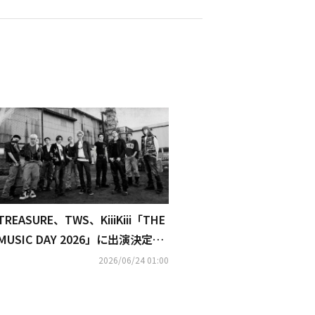
TREASURE、TWS、KiiiKiii「THE
MUSIC DAY 2026」に出演決定！
TXTの3人は米津玄師のヒット曲
2026/06/24 01:00
をカバー