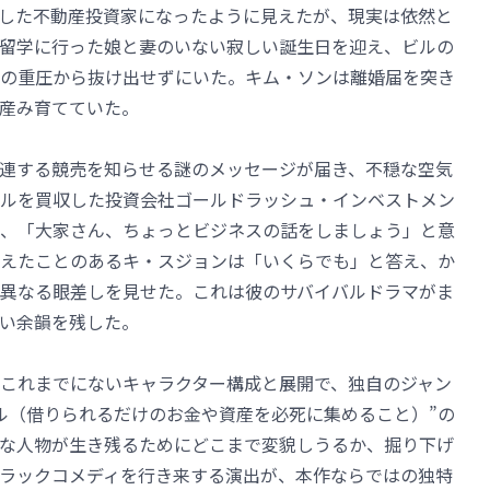
した不動産投資家になったように見えたが、現実は依然と
留学に行った娘と妻のいない寂しい誕生日を迎え、ビルの
の重圧から抜け出せずにいた。キム・ソンは離婚届を突き
産み育てていた。
連する競売を知らせる謎のメッセージが届き、不穏な空気
ルを買収した投資会社ゴールドラッシュ・インベストメン
、「大家さん、ちょっとビジネスの話をしましょう」と意
えたことのあるキ・スジョンは「いくらでも」と答え、か
異なる眼差しを見せた。これは彼のサバイバルドラマがま
い余韻を残した。
これまでにないキャラクター構成と展開で、独自のジャン
ル（借りられるだけのお金や資産を必死に集めること）”の
な人物が生き残るためにどこまで変貌しうるか、掘り下げ
ラックコメディを行き来する演出が、本作ならではの独特