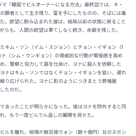
ドラマ「韓国でビルオーナーになる方法」最終話では、キ・
の勝者として生き残り、富を手にしたものの、そばには誰
た。欲望に飲み込まれた彼は、結局以前の状態に戻ること
がらも、人間の欲望は果てしなく続き、余韻を残した。
たキム・ソン（イム・スジョン）とチョン・イギョン（f
るヨナ（シム・ウンギョン）の脅威的な行動が緊張感を高め
め、警察と協力して罠を仕掛け、ヨナに殺人を依頼した
ヨナはキム・ソンではなくチョン・イギョンを狙い、遅れ
繰り広げられた。ヨナに影のようにつきまとう葬儀屋
したのだ。
であったことが明らかになった。彼はヨナを除外すると同
れ、もう一度どんでん返しの展開を見せた。
ビルを離れ、相場が数百億ウォン（数十億円）台のヌボシ