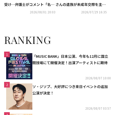
受け…弁護士がコメント「名誉
さんの遺族が未成年交際を主張
回復において重要な意味を持
し告訴も…不起訴処分に
2026/08/01 20:03
2026/07/29 16:35
つ」
RANKING
1
「MUSIC BANK」日本公演、今年も12月に国立
競技場にて開催決定！出演アーティストに期待
2026/08/07 10:00
2
ソ・ジソブ、大好評につき来日イベントの追加
公演が決定！
2026/08/07 03:57
3