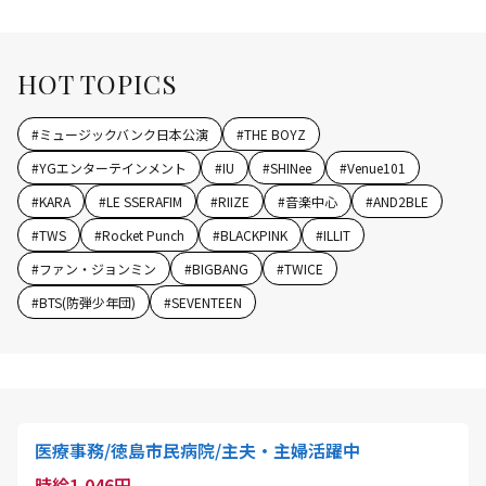
HOT TOPICS
#
ミュージックバンク日本公演
#
THE BOYZ
#
YGエンターテインメント
#
IU
#
SHINee
#
Venue101
#
KARA
#
LE SSERAFIM
#
RIIZE
#
音楽中心
#
AND2BLE
#
TWS
#
Rocket Punch
#
BLACKPINK
#
ILLIT
#
ファン・ジョンミン
#
BIGBANG
#
TWICE
#
BTS(防弾少年団)
#
SEVENTEEN
医療事務/徳島市民病院/主夫・主婦活躍中
時給1,046円