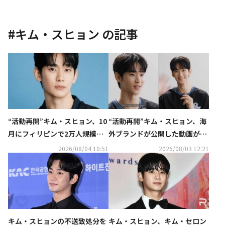
#
キム・スヒョン
の記事
“活動再開”キム・スヒョン、10
“活動再開”キム・スヒョン、海
月にフィリピンで2万人規模の
外ブランドが公開した動画が話
ファンミーティングを開催！
題…ほっそりとした姿に注目
2026/08/04 10:51
2026/08/03 12:21
キム・スヒョンの不送致処分を
キム・スヒョン、キム・セロン