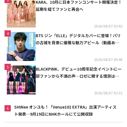
KARA、10月に日本ファンコンサート開催決定！
延期を経てファンと再会へ
2026/08/07 03:42
4
BTS ジン「ELLE」デジタルカバーに登場！パリ
の古城を背景に優雅な魅力アピール（動画あ
り）
2026/08/07 09:48
5
BLACKPINK、デビュー10周年記念イベントに一
部ファンから不満の声…ロゼに関する憶測は否
定
2026/08/07 02:32
SHINee オンユも！「Venue101 EXTRA」出演アーティス
6
ト発表…9月19日にNHKホールにて公開収録