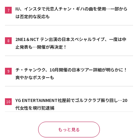
IU、インスタで元恋人チャン・ギハの曲を使用…一部から
7
は否定的な反応も
2NE1＆NCT テン出演の日本スペシャルライブ、一度は中
8
止発表も…開催が再決定！
チ・チャンウク、10月開催の日本ツアー詳細が明らかに！
9
爽やかなポスターも
YG ENTERTAINMENT社屋前でゴルフクラブ振り回し…20
10
代女性を現行犯逮捕
もっと見る