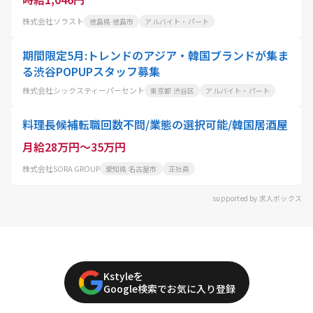
株式会社ソラスト
徳島県 徳島市
アルバイト・パート
期間限定5月:トレンドのアジア・韓国ブランドが集ま
る渋谷POPUPスタッフ募集
株式会社シックスティーパーセント
東京都 渋谷区
アルバイト・パート
料理長候補転職回数不問/業態の選択可能/韓国居酒屋
月給28万円～35万円
株式会社SORA GROUP
愛知県 名古屋市
正社員
supported by 求人ボックス
Kstyleを
Google検索でお気に入り登録