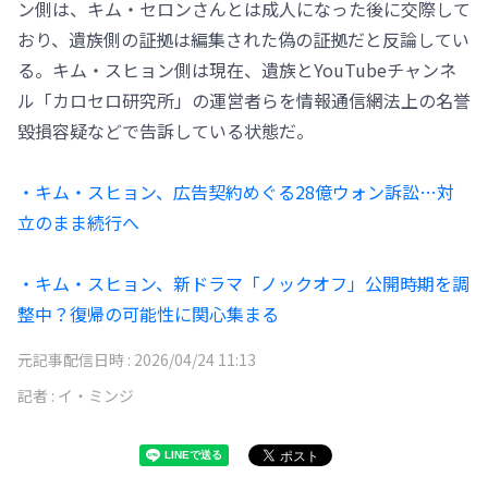
ン側は、キム・セロンさんとは成人になった後に交際して
おり、遺族側の証拠は編集された偽の証拠だと反論してい
る。キム・スヒョン側は現在、遺族とYouTubeチャンネ
ル「カロセロ研究所」の運営者らを情報通信網法上の名誉
毀損容疑などで告訴している状態だ。
・キム・スヒョン、広告契約めぐる28億ウォン訴訟…対
立のまま続行へ
・キム・スヒョン、新ドラマ「ノックオフ」公開時期を調
整中？復帰の可能性に関心集まる
元記事配信日時 :
2026/04/24 11:13
記者 :
イ・ミンジ