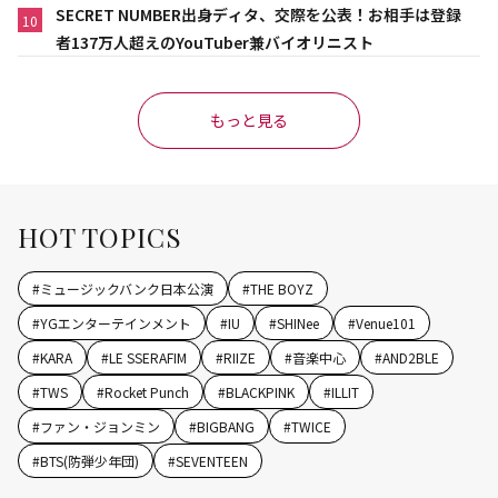
SECRET NUMBER出身ディタ、交際を公表！お相手は登録
10
者137万人超えのYouTuber兼バイオリニスト
もっと見る
HOT TOPICS
#
ミュージックバンク日本公演
#
THE BOYZ
#
YGエンターテインメント
#
IU
#
SHINee
#
Venue101
#
KARA
#
LE SSERAFIM
#
RIIZE
#
音楽中心
#
AND2BLE
#
TWS
#
Rocket Punch
#
BLACKPINK
#
ILLIT
#
ファン・ジョンミン
#
BIGBANG
#
TWICE
#
BTS(防弾少年団)
#
SEVENTEEN