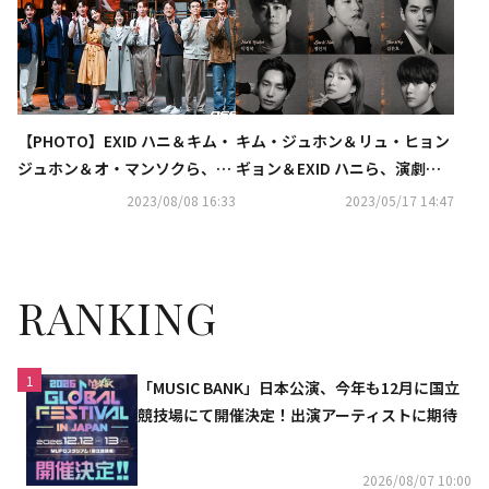
【PHOTO】EXID ハニ＆キム・
キム・ジュホン＆リュ・ヒョン
ジュホン＆オ・マンソクら、演
ギョン＆EXID ハニら、演劇「3
劇「3日間の雨」のプレスコー
日間の雨」に出演決定！6年ぶ
2023/08/08 16:33
2023/05/17 14:47
ルに出席
りの韓国上演に期待
RANKING
1
「MUSIC BANK」日本公演、今年も12月に国立
競技場にて開催決定！出演アーティストに期待
2026/08/07 10:00