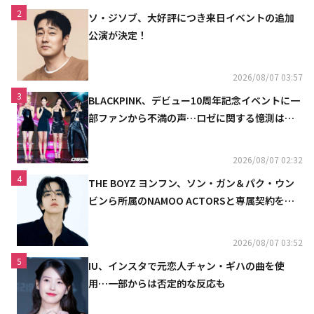
2
ソ・ジソブ、大好評につき来日イベントの追加
公演が決定！
2026/08/07 03:57
3
BLACKPINK、デビュー10周年記念イベントに一
部ファンから不満の声…ロゼに関する憶測は否
定
2026/08/07 02:32
4
THE BOYZ ヨンフン、ソン・ガン＆パク・ウン
ビンら所属のNAMOO ACTORSと専属契約を締
結
2026/08/07 03:52
5
IU、インスタで元恋人チャン・ギハの曲を使
用…一部からは否定的な反応も