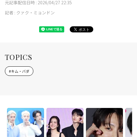
元記事配信日時 :
2026/04/27 22:35
記者 :
クァク・ミョンドン
TOPICS
#
キム・バダ