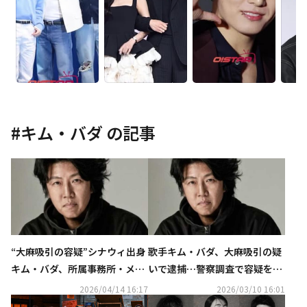
#
キム・バダ
の記事
“大麻吸引の容疑”シナウィ出身
歌手キム・バダ、大麻吸引の疑
キム・バダ、所属事務所・メン
いで逮捕…警察調査で容疑を認
バーとの決別を報告「深く反省
める
2026/04/14 16:17
2026/03/10 16:01
している」