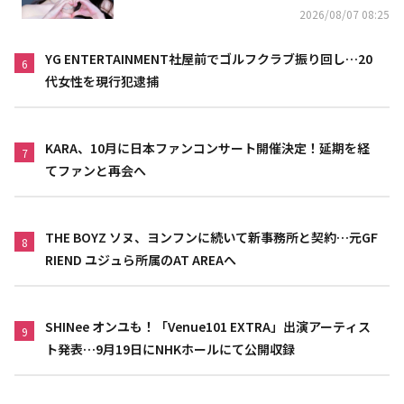
2026/08/07 08:25
YG ENTERTAINMENT社屋前でゴルフクラブ振り回し…20
6
代女性を現行犯逮捕
KARA、10月に日本ファンコンサート開催決定！延期を経
7
てファンと再会へ
THE BOYZ ソヌ、ヨンフンに続いて新事務所と契約…元GF
8
RIEND ユジュら所属のAT AREAへ
SHINee オンユも！「Venue101 EXTRA」出演アーティス
9
ト発表…9月19日にNHKホールにて公開収録