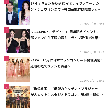
1
2PM テギョンから少女時代 ティファニー、ム
ン・チェウォンまで…韓国芸能界は結婚ラッシ
ュ
2026/08/09 02:56
2
BLACKPINK、デビュー10周年記念イベントに一
部ファンから不満の声も…ライブ配信で謝罪
「コミュニケーション不足だった」
2026/08/08 08:39
3
KARA、10月に日本ファンコンサート開催決定！
延期を経てファンと再会へ
2026/08/07 03:42
4
「鉄槌教師」「伝説のキッチン・ソルジャー」
が大ヒット！スタジオドラゴン、第2四半期の売
上高が黒字に