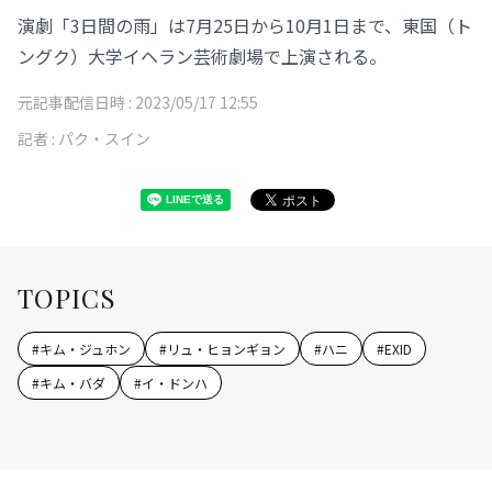
演劇「3日間の雨」は7月25日から10月1日まで、東国（ト
ングク）大学イヘラン芸術劇場で上演される。
元記事配信日時 :
2023/05/17 12:55
記者 :
パク・スイン
TOPICS
#
キム・ジュホン
#
リュ・ヒョンギョン
#
ハニ
#
EXID
#
キム・バダ
#
イ・ドンハ