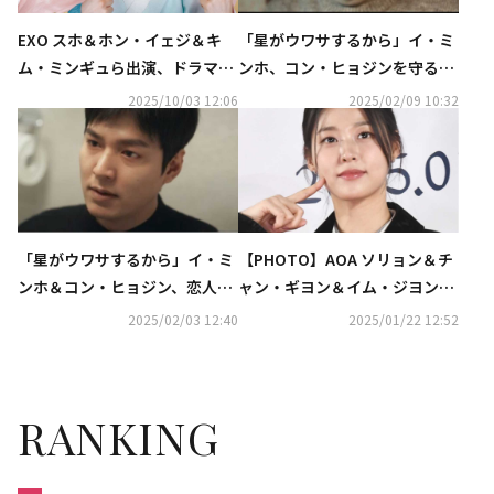
EXO スホ＆ホン・イェジ＆キ
「星がウワサするから」イ・ミ
ム・ミンギュら出演、ドラマ
ンホ、コン・ヒョジンを守るた
「世子が消えた」12月よりDVD
めに嘘をつく【ネタバレあり】
2025/10/03 12:06
2025/02/09 10:32
発売＆レンタル開始！
「星がウワサするから」イ・ミ
【PHOTO】AOA ソリョン＆チ
ンホ＆コン・ヒョジン、恋人を
ャン・ギヨン＆イム・ジヨン
前に複雑な心境【ネタバレあ
ら、映画「黒い修女たち」VIP
2025/02/03 12:40
2025/01/22 12:52
り】
試写会に出席（動画あり）
RANKING