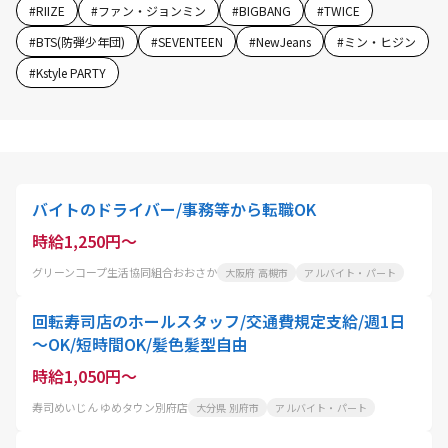
#
RIIZE
#
ファン・ジョンミン
#
BIGBANG
#
TWICE
#
BTS(防弾少年団)
#
SEVENTEEN
#
NewJeans
#
ミン・ヒジン
#
Kstyle PARTY
バイトのドライバー/事務等から転職OK
時給1,250円～
グリーンコープ生活協同組合おおさか
大阪府 高槻市
アルバイト・パート
回転寿司店のホールスタッフ/交通費規定支給/週1日
～OK/短時間OK/髪色髪型自由
時給1,050円～
寿司めいじん ゆめタウン別府店
大分県 別府市
アルバイト・パート