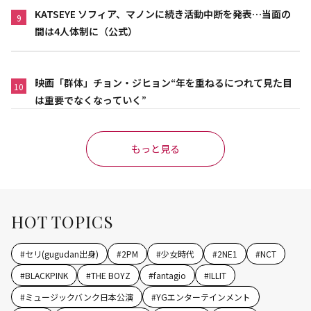
KATSEYE ソフィア、マノンに続き活動中断を発表…当面の
9
間は4人体制に（公式）
映画「群体」チョン・ジヒョン“年を重ねるにつれて見た目
10
は重要でなくなっていく”
もっと見る
HOT TOPICS
#
セリ(gugudan出身)
#
2PM
#
少女時代
#
2NE1
#
NCT
#
BLACKPINK
#
THE BOYZ
#
fantagio
#
ILLIT
#
ミュージックバンク日本公演
#
YGエンターテインメント