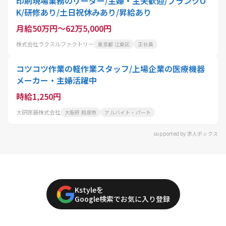
印刷現場業務のリーダー/主婦・主夫歓迎/ブランクO
K/研修あり/土日祝休みあり/昇給あり
月給50万円～62万5,000円
株式会社ラクスルファクトリー
東京都 江東区
正社員
コツコツ作業の軽作業スタッフ/上場企業の医療機器
メーカー・主婦活躍中
時給1,250円
大研医器株式会社
大阪府 和泉市
アルバイト・パート
supported by 求人ボックス
Kstyleを
Google検索でお気に入り登録