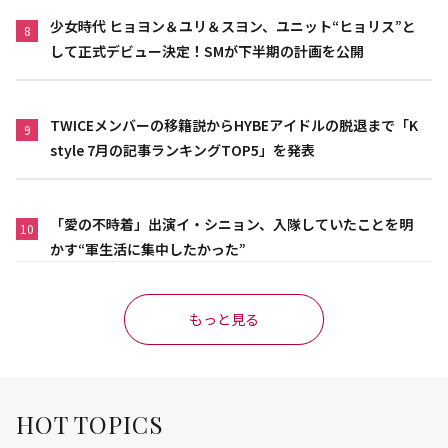
少女時代 ヒョヨン＆ユリ＆スヨン、ユニット“ヒョリス”と
8
して正式デビュー決定！SMが下半期の計画を公開
TWICEメンバーの移籍説からHYBEアイドルの脱退まで「K
9
style 7月の記事ランキングTOP5」を発表
「愛の不時着」出演イ・シニョン、入隊していたことを明
10
かす“軍生活に集中したかった”
もっと見る
HOT TOPICS