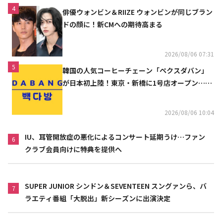
4
俳優ウォンビン＆RIIZE ウォンビンが同じブラン
ドの顔に！新CMへの期待高まる
2026/08/06 07:31
5
韓国の人気コーヒーチェーン「ペクスダバン」
が日本初上陸！東京・新橋に1号店オープン…海
外市場へ本格進出
2026/08/06 10:04
IU、耳管開放症の悪化によるコンサート延期うけ…ファン
6
クラブ会員向けに特典を提供へ
SUPER JUNIOR シンドン＆SEVENTEEN スングァンら、バ
7
ラエティ番組「大脱出」新シーズンに出演決定