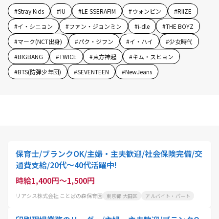
#
Stray Kids
#
IU
#
LE SSERAFIM
#
ウォンビン
#
RIIZE
#
イ・シニョン
#
ファン・ジョンミン
#
i-dle
#
THE BOYZ
#
マーク(NCT出身)
#
パク・ジフン
#
イ・ハイ
#
少女時代
#
BIGBANG
#
TWICE
#
東方神起
#
キム・スヒョン
#
BTS(防弾少年団)
#
SEVENTEEN
#
NewJeans
保育士/ブランクOK/主婦・主夫歓迎/社会保険完備/交
通費支給/20代～40代活躍中!
時給1,400円～1,500円
リアシス株式会社 ことばの森保育園
東京都 大田区
アルバイト・パート