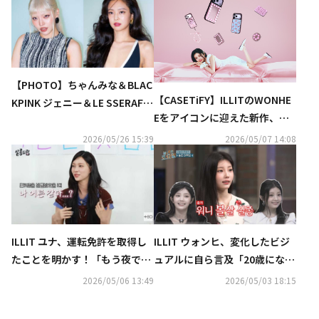
【PHOTO】ちゃんみな＆BLAC
【CASETiFY】ILLITのWONHE
KPINK ジェニー＆LE SSERAFIM
Eをアイコンに迎えた新作、「S
カズハら「シャネル」のイベン
nappy(TM) スナップ & スティ
トに出席
2026/05/26 15:39
2026/05/07 14:08
ック」コレクションをCASETiF
Yから発表
ILLIT ユナ、運転免許を取得し
ILLIT ウォンヒ、変化したビジ
たことを明かす！「もう夜でも
ュアルに自ら言及「20歳になる
雨の道でも運転できる」（動画
と痩せる時期がある」
2026/05/06 13:49
2026/05/03 18:15
あり）