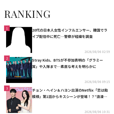
RANKING
1
20代の日本人女性インフルエンサー、韓国でラ
イブ配信中に死亡…警察が経緯を調査
2026/08/06 02:59
2
Stray Kids、BTSが不参加表明の「グラミー
賞」や入隊まで…素直な考えを明らかに
2026/08/06 09:15
3
チョン・ヘイン＆ハヨン出演のNetflix「恋は飴
模様」第1話からキスシーンが登場！？“浪漫と
ときめきでいっぱいの作品”
2026/08/06 10:31