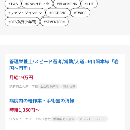
#
TWS
#
Rocket Punch
#
BLACKPINK
#
ILLIT
#
ファン・ジョンミン
#
BIGBANG
#
TWICE
#
BTS(防弾少年団)
#
SEVENTEEN
管理栄養士/スピード選考/常勤/大道 JR山陽本線「岩
国～門司」
月給19万円
防府市立大道小学校
山口県 防府市
契約社員
病院内の軽作業・手術室の清掃
時給1,350円～
ワタキューセイモア株式会社
愛知県 名古屋市
アルバイト・パート