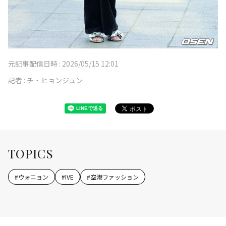
元記事配信日時 :
2026/05/15 12:01
記者 :
チ・ヒョンジュン
TOPICS
#
ウォニョン
#
IVE
#
空港ファッション