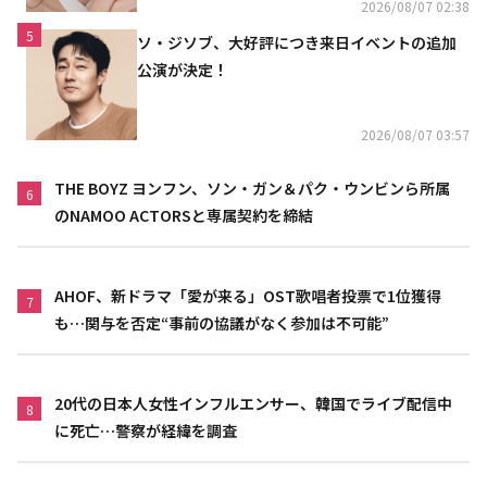
2026/08/07 02:38
5
ソ・ジソブ、大好評につき来日イベントの追加
公演が決定！
2026/08/07 03:57
THE BOYZ ヨンフン、ソン・ガン＆パク・ウンビンら所属
6
のNAMOO ACTORSと専属契約を締結
AHOF、新ドラマ「愛が来る」OST歌唱者投票で1位獲得
7
も…関与を否定“事前の協議がなく参加は不可能”
20代の日本人女性インフルエンサー、韓国でライブ配信中
8
に死亡…警察が経緯を調査