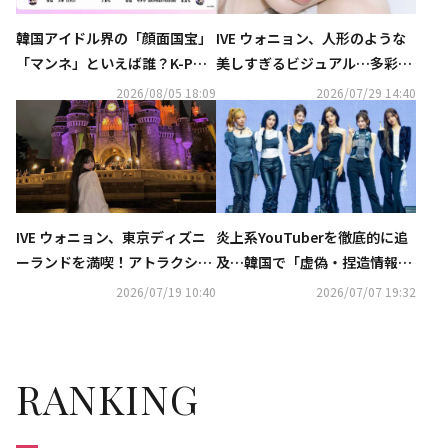
韓国アイドル界の「顔面国宝」
IVE ウォニョン、人形のような
「マンネ」といえば誰？K-POP
美しすぎるビジュアル…多彩な
推しタイプ別調査の結果が明ら
コンセプトを表現
2026/08/05 18:09
2026/07/29 14:40
かに
IVE ウォニョン、東京ディズニ
炎上系YouTuberを徹底的に追
ーランドを満喫！アトラクショ
及…韓国で「虚偽・捏造情報根
ンを楽しむ姿も…記念ショット
絶法」が本日施行
2026/07/19 10:40
2026/07/07 19:32
に大反響（動画あり）
RANKING