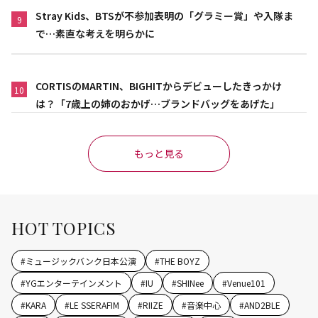
Stray Kids、BTSが不参加表明の「グラミー賞」や入隊ま
9
で…素直な考えを明らかに
CORTISのMARTIN、BIGHITからデビューしたきっかけ
10
は？「7歳上の姉のおかげ…ブランドバッグをあげた」
もっと見る
HOT TOPICS
#
ミュージックバンク日本公演
#
THE BOYZ
#
YGエンターテインメント
#
IU
#
SHINee
#
Venue101
#
KARA
#
LE SSERAFIM
#
RIIZE
#
音楽中心
#
AND2BLE