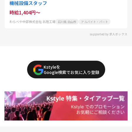
機械設備スタッフ
時給1,404円～
わらべや中部株式会社 北陸工場
石川県 白山市
アルバイト・パート
supported by 求人ボックス
Kstyleを
Google検索でお気に入り登録