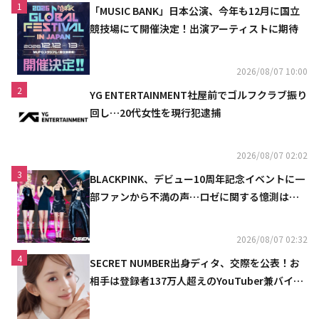
1
「MUSIC BANK」日本公演、今年も12月に国立
競技場にて開催決定！出演アーティストに期待
2026/08/07 10:00
2
YG ENTERTAINMENT社屋前でゴルフクラブ振り
回し…20代女性を現行犯逮捕
2026/08/07 02:02
3
BLACKPINK、デビュー10周年記念イベントに一
部ファンから不満の声…ロゼに関する憶測は否
定
2026/08/07 02:32
4
SECRET NUMBER出身ディタ、交際を公表！お
相手は登録者137万人超えのYouTuber兼バイオ
リニスト