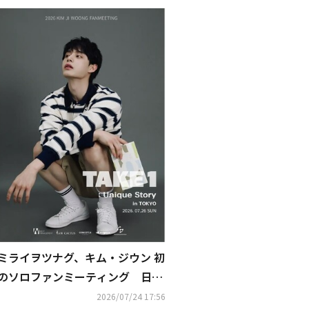
ミライヲツナグ、キム・ジウン 初
のソロファンミーティング 日本
公演の限定オフィシャルグッズを
2026/07/24 17:56