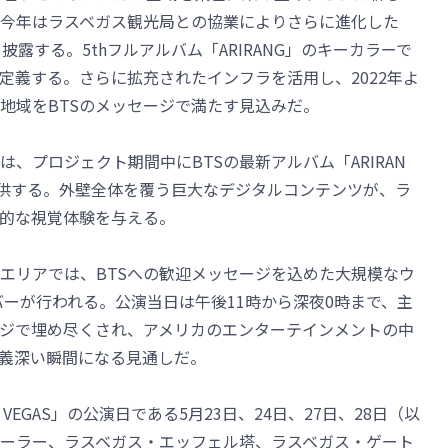
今年はラスベガス観光局との協業によりさらに進化した
を披露する。5thフルアルバム「ARIRANG」のキーカラーで
定義する。さらに拡充されたインフラを活用し、2022年よ
地域をBTSのメッセージで満たす見込みだ。
、プロジェクト期間中にBTSの最新アルバム「ARIRAN
供する。外壁全体を覆う巨大なデジタルコンテンツが、ラ
的な視覚体験を与える。
エリアでは、BTSへの歓迎メッセージを込めた大規模なウ
バーが行われる。公演当日は午後11時から深夜0時まで、主
ージで埋め尽くされ、アメリカのエンターテインメントの中
意義深い瞬間になる見通しだ。
IN LAS VEGAS」の公演日である5月23日、24日、27日、28日（以
ーラー、ラスベガス・エッフェル塔、ラスベガス・ゲート