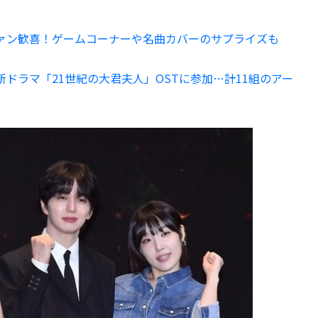
ァン歓喜！ゲームコーナーや名曲カバーのサプライズも
ンら、新ドラマ「21世紀の大君夫人」OSTに参加…計11組のアー