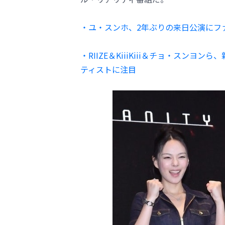
・ユ・スンホ、2年ぶりの来日公演にフ
・RIIZE＆KiiiKiii＆チョ・スンヨ
ティストに注目