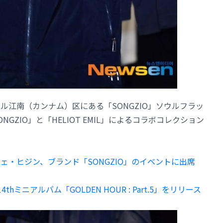
ソウル江南（カンナム）区にある「SONGZIO」ソウルフラッ
ZIO」と「HELIOT EMIL」によるコラボコレクション
A＆チェ・ヒジン、ブランド「SONGZIO」のイベントに出席
hミニアルバム「GOLDEN HOUR : Part.5」をリリース