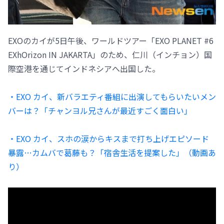
EXOのカイが5日午後、ワールドツアー「EXO PLANET #6
EXhOrizon IN JAKARTA」のため、仁川（インチョン）国
際空港を通じてインドネシアへ出国した。
・EXO カイ、新バラエティ番組に出演してもらいたいメン
バーは？「チャンヨル兄さんが最近すごく面白い」
・EXO カイ、スホの涙からキスまで打ち上げエピソード
暴露…カムバで葛藤も？「宿舎生活を提案した」（動画あ
り）