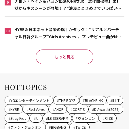
チョン・ヘイン＆ハヨン出演のNetflix「恋は飴模様」第1
9
話からキスシーンが登場！？“浪漫とときめきでいっぱいの
作品”
HYBE＆日本ネット音楽の旗手がタッグ！“リアル×バーチ
10
ャル日韓グループ”Girls Archives․、プレデビュー曲がNet
flix映画主題歌に異例の大抜擢
もっと見る
HOT TOPICS
#
YGエンターテインメント
#
THE BOYZ
#
BLACKPINK
#
ILLIT
#
HYBE
#
Red Velvet
#
AHOF
#
CORTIS
#
D Awards(2027)
#
Stray Kids
#
IU
#
LE SSERAFIM
#
ウォンビン
#
RIIZE
#
ファン・ジョンミン
#
BIGBANG
#
TWICE