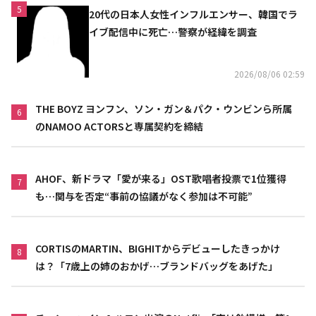
5
20代の日本人女性インフルエンサー、韓国でラ
イブ配信中に死亡…警察が経緯を調査
2026/08/06 02:59
THE BOYZ ヨンフン、ソン・ガン＆パク・ウンビンら所属
6
のNAMOO ACTORSと専属契約を締結
AHOF、新ドラマ「愛が来る」OST歌唱者投票で1位獲得
7
も…関与を否定“事前の協議がなく参加は不可能”
CORTISのMARTIN、BIGHITからデビューしたきっかけ
8
は？「7歳上の姉のおかげ…ブランドバッグをあげた」