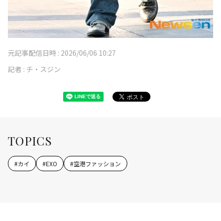
元記事配信日時 :
2026/06/06 10:27
記者 :
チ・スジン
TOPICS
#
カイ
#
EXO
#
空港ファッション