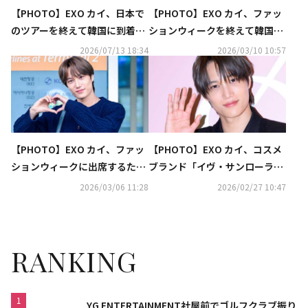
【PHOTO】EXO カイ、日本で
【PHOTO】EXO カイ、ファッ
のツアーを終えて韓国に到着
ションウィークを終えて韓国に
（動画あり）
到着（動画あり）
2026/07/13 18:34
2026/03/10 10:57
【PHOTO】EXO カイ、ファッ
【PHOTO】EXO カイ、コスメ
ションウィークに出席するため
ブランド「イヴ・サンローラ
フランスへ出国
ン・ボーテ」のイベントに出席
2026/03/06 11:28
2026/02/27 10:47
RANKING
1
YG ENTERTAINMENT社屋前でゴルフクラブ振り