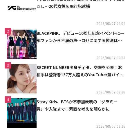
回し…20代女性を現行犯逮捕
2026/08/07 02:02
2
BLACKPINK、デビュー10周年記念イベントに一
部ファンから不満の声…ロゼに関する憶測は否
定
2026/08/07 02:32
3
SECRET NUMBER出身ディタ、交際を公表！お
相手は登録者137万人超えのYouTuber兼バイオ
リニスト
2026/08/07 02:38
4
Stray Kids、BTSが不参加表明の「グラミー
賞」や入隊まで…素直な考えを明らかに
2026/08/06 09:15