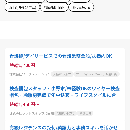
#
BTS(防弾少年団)
#
SEVENTEEN
#
NewJeans
看護師/デイサービスでの看護業務全般/扶養内OK
時給1,700円
株式会社ワークステーション
大阪府 大阪市
アルバイト・パート / 派遣社員
検査梱包スタッフ・小野市/未経験OKのワイヤー検査
梱包・冷暖房完備で年中快適・ライフスタイルに合わ
せて時短や扶養内も可
時給1,450円～
株式会社ホットスタッフ加古川
兵庫県 小野市
派遣社員
高級レジデンスの受付/英語力と事務スキルを活かせ