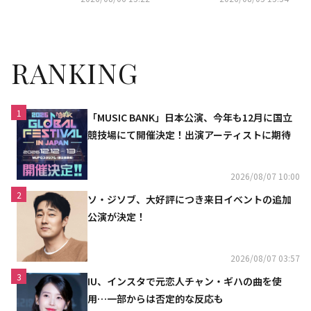
月27日にU-NEXTが日本独占で
見放題ライブ配信
RANKING
1
「MUSIC BANK」日本公演、今年も12月に国立
競技場にて開催決定！出演アーティストに期待
2026/08/07 10:00
2
ソ・ジソブ、大好評につき来日イベントの追加
公演が決定！
2026/08/07 03:57
3
IU、インスタで元恋人チャン・ギハの曲を使
用…一部からは否定的な反応も