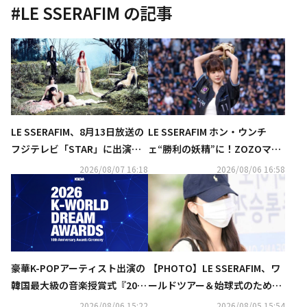
#
LE SSERAFIM
の記事
LE SSERAFIM、8月13日放送の
LE SSERAFIM ホン・ウンチ
フジテレビ「STAR」に出演決
ェ“勝利の妖精”に！ZOZOマリ
定！RIIZE＆INIの生コラボも
ンスタジアムで始球式
2026/08/07 16:18
2026/08/06 16:58
【PHOTO】LE SSERAFIM、ワ
豪華K-POPアーティスト出演の
ールドツアー＆始球式のため日
韓国最大級の音楽授賞式『2026
本へ！（動画あり）
K-WORLD DREAM AWARDS』8
2026/08/06 15:22
2026/08/05 15:54