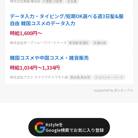
株式会社朝倉海苔店
千葉県 八街市
正社員
データ入力・タイピング/短期OK選べる週3日髪&服
自由 韓国コスメのデータ入力
時給1,600円～
株式会社オープンループパートナーズ
東京都 新宿区
派遣社員
韓国コスメや中国コスメ・雑貨販売
時給1,034円～1,334円
株式会社アエナ サクラマチクマモト店
熊本県 熊本市
アルバイト・パート
supported by 求人ボックス
Kstyleを
Google検索でお気に入り登録