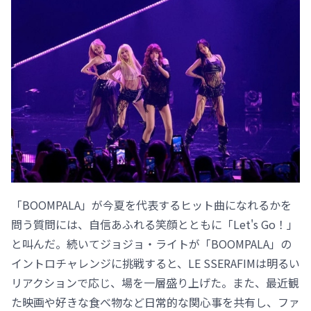
「BOOMPALA」が今夏を代表するヒット曲になれるかを
問う質問には、自信あふれる笑顔とともに「Let's Go！」
と叫んだ。続いてジョジョ・ライトが「BOOMPALA」の
イントロチャレンジに挑戦すると、LE SSERAFIMは明るい
リアクションで応じ、場を一層盛り上げた。また、最近観
た映画や好きな食べ物など日常的な関心事を共有し、ファ