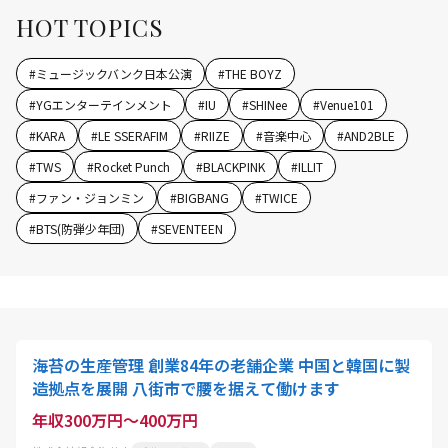
HOT TOPICS
#
ミュージックバンク日本公演
#
THE BOYZ
#
YGエンターテインメント
#
IU
#
SHINee
#
Venue101
#
KARA
#
LE SSERAFIM
#
RIIZE
#
音楽中心
#
AND2BLE
#
TWS
#
Rocket Punch
#
BLACKPINK
#
ILLIT
#
ファン・ジョンミン
#
BIGBANG
#
TWICE
#
BTS(防弾少年団)
#
SEVENTEEN
海苔の生産管理 創業84年の老舗企業 中国と韓国に製
造拠点を展開 八街市で腰を据えて働けます
年収300万円～400万円