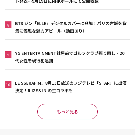
ト発表…9月19日にNHKホールにて公開収録
BTS ジン「ELLE」デジタルカバーに登場！パリの古城を背
8
景に優雅な魅力アピール（動画あり）
YG ENTERTAINMENT社屋前でゴルフクラブ振り回し…20
9
代女性を現行犯逮捕
LE SSERAFIM、8月13日放送のフジテレビ「STAR」に出演
10
決定！RIIZE＆INIの生コラボも
もっと見る