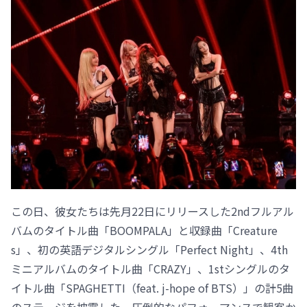
この日、彼女たちは先月22日にリリースした2ndフルアル
バムのタイトル曲「BOOMPALA」と収録曲「Creature
s」、初の英語デジタルシングル「Perfect Night」、4th
ミニアルバムのタイトル曲「CRAZY」、1stシングルのタ
イトル曲「SPAGHETTI（feat. j-hope of BTS）」の計5曲
のステージを披露した。圧倒的なパフォーマンスで観客か