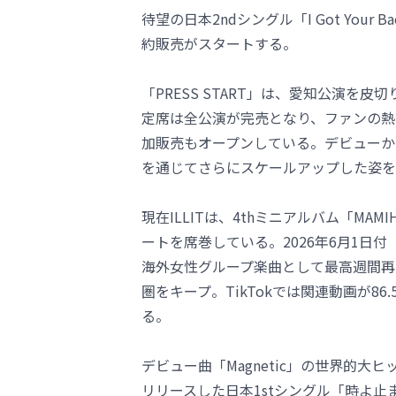
待望の日本2ndシングル「I Got You
約販売がスタートする。
「PRESS START」は、愛知公演を
定席は全公演が完売となり、ファンの熱
加販売もオープンしている。デビューから
を通じてさらにスケールアップした姿を
現在ILLITは、4thミニアルバム「MAMIH
ートを席巻している。2026年6月1日
海外女性グループ楽曲として最高週間再生数を記
圏をキープ。TikTokでは関連動画が8
る。
デビュー曲「Magnetic」の世界的
リリースした日本1stシングル「時よ止まれ