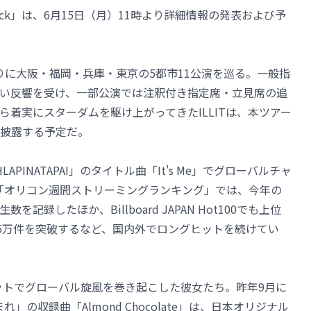
r Back」は、6月15日（月）11時より詳細情報の発表および予
皮切りに大阪・福岡・兵庫・東京の5都市11公演を巡る。一般指
い反響を受け、一部公演では注釈付き指定席・立見席の追
着実にスターダムを駆け上がってきたILLITは、本ツアー
披露する予定だ。
LAPINATAPAI」のタイトル曲「It's Me」でグローバルチャ
付「オリコン週間ストリーミングランキング」では、今年の
録したほか、Billboard JAPAN Hot100でも上位
6.5万件を突破するなど、国内外でロングヒットを続けてい
大ヒットでグローバル旋風を巻き起こした彼女たち。昨年9月に
」の収録曲「Almond Chocolate」は、日本オリジナル