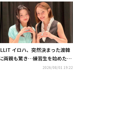
ILLIT イロハ、突然決まった渡韓
に両親も驚き…練習生を始めた頃
のエピソードを明かす「ホームシ
2026/08/01 19:22
ックで電話をかけていた」