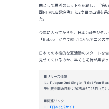
曲として異例のヒットを記録し、「第67
回NHK紅白歌合戦」に2度目の出場を
た。
今年に入ってからも、日本2ndデジタルシン
「Bubee」が立て続けに人気アニメ
日本での本格的な夏活動のスタートを告げ
見せてくれるのか、早くも期待が集まっ
■リリース情報
ILLIT Japan 2nd Single「I Got Your Ba
予約販売開始日時：2025年6月15日（月）AM
■関連リンク
ILLIT日本公式サイト