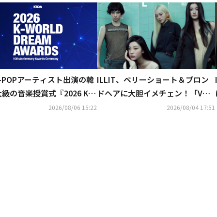
ILLIT、ベリーショート＆ブロン
-POPアーティスト出演の韓
ドヘアに大胆イメチェン！「VOG
級の音楽授賞式『2026 K-
UE KOREA」デジタル表紙で唯一
D DREAM AWARDS』8月27
2026/08/06 15:22
2026/08/04 17:51
無二のオーラ披露
-NEXTが日本独占で見放題
ブ配信