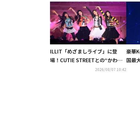
ILLIT「めざましライブ」に登
豪華K
場！CUTIE STREETとの“かわい
国最大
い”コラボ＆最新曲のステージま
WORL
2026/08/07 10:42
で…ファン熱狂
日にU
ライ