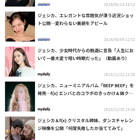
2024/06/14 18:12
ジェシカ、エレガントな雰囲気が漂う近況ショッ
ト公開…変わらない美貌をアピール
2024/06/09 12:52
ジェシカ、少女時代からの脱退に言及「人生にお
いて一番大変で暗い時期だった」（動画あり）
2023/12/22 12:28
ジェシカ、ニューミニアルバム「BEEP BEEP」を
発売…f(x) エンバとのコラボのきっかけ＆妹クリ
スタルの反応は？
2023/12/20 19:30
ジェシカ＆f(x) クリスタル姉妹、ダンスチャレン
ジ映像を公開「何度失敗したか当ててみて」