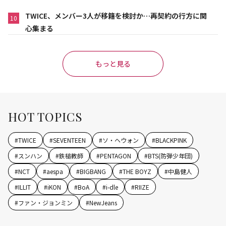
TWICE、メンバー3人が移籍を検討か…再契約の行方に関
10
心集まる
もっと見る
HOT TOPICS
#
TWICE
#
SEVENTEEN
#
ソ・ヘウォン
#
BLACKPINK
#
スンハン
#
鉄槌教師
#
PENTAGON
#
BTS(防弾少年団)
#
NCT
#
aespa
#
BIGBANG
#
THE BOYZ
#
中島健人
#
ILLIT
#
iKON
#
BoA
#
i-dle
#
RIIZE
#
ファン・ジョンミン
#
NewJeans