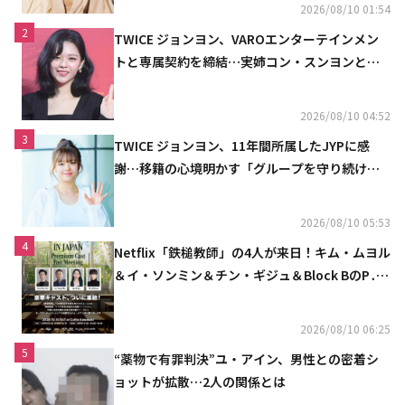
2026/08/10 01:54
2
TWICE ジョンヨン、VAROエンターテインメン
トと専属契約を締結…実姉コン・スンヨンと同
じ事務所（公式）
2026/08/10 04:52
3
TWICE ジョンヨン、11年間所属したJYPに感
謝…移籍の心境明かす「グループを守り続け
る」
2026/08/10 05:53
4
Netflix「鉄槌教師」の4人が来日！キム・ムヨル
＆イ・ソンミン＆チン・ギジュ＆Block BのP․
O、10月にスペシャルファンミーティング開催
決定
2026/08/10 06:25
5
“薬物で有罪判決”ユ・アイン、男性との密着シ
ョットが拡散…2人の関係とは