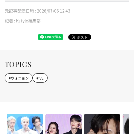
元記事配信日時 :
2026/07/06 12:43
記者 :
Kstyle編集部
TOPICS
#
ウォニョン
#
IVE