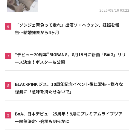
2026/08/10 03:22
「ソンジェ背負って走れ」出演ソ・ヘウォン、妊娠を報
6
告…結婚発表から4ヶ月
“デビュー20周年”BIGBANG、8月19日に新曲「BiiiG」リリ
7
ース決定！ポスターも公開
BLACKPINK ジス、10周年記念イベント後に涙も…様々な
8
憶測に「意味を持たせないで」
BoA、日本デビュー25周年！9月にプレミアムライブツア
9
ー開催決定…会場も明らかに