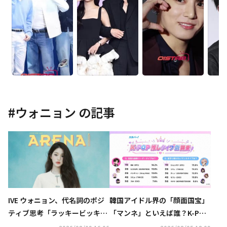
#
ウォニョン
の記事
IVE ウォニョン、代名詞のポジ
韓国アイドル界の「顔面国宝」
ティブ思考「ラッキービッキ
「マンネ」といえば誰？K-POP
ー」についての考え方を明かす
推しタイプ別調査の結果が明ら