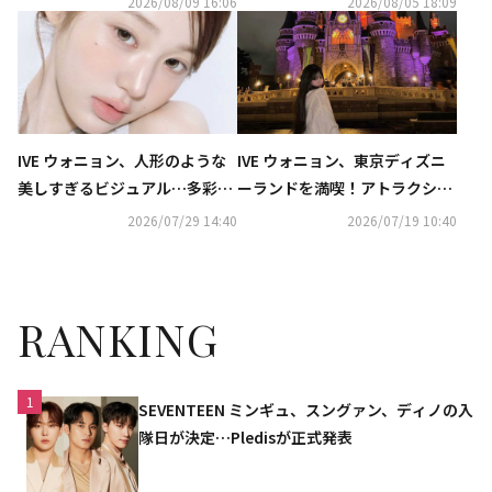
2026/08/09 16:06
2026/08/05 18:09
かに
IVE ウォニョン、人形のような
IVE ウォニョン、東京ディズニ
美しすぎるビジュアル…多彩な
ーランドを満喫！アトラクショ
コンセプトを表現
ンを楽しむ姿も…記念ショット
2026/07/29 14:40
2026/07/19 10:40
に大反響（動画あり）
RANKING
1
SEVENTEEN ミンギュ、スングァン、ディノの入
隊日が決定…Pledisが正式発表