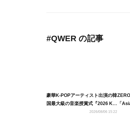
#
QWER
の記事
豪華K-POPアーティスト出演の韓
ZER
国最大級の音楽授賞式『2026 K-
「Asi
WORLD DREAM AWARDS』8月
擢！「
2026/08/06 15:22
27日にU-NEXTが日本独占で見放
終了
題ライブ配信