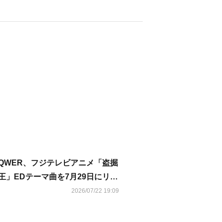
QWER、フジテレビアニメ「盗掘
王」EDテーマ曲を7月29日にリリ
ース！韓国語バージョンも
2026/07/22 19:09