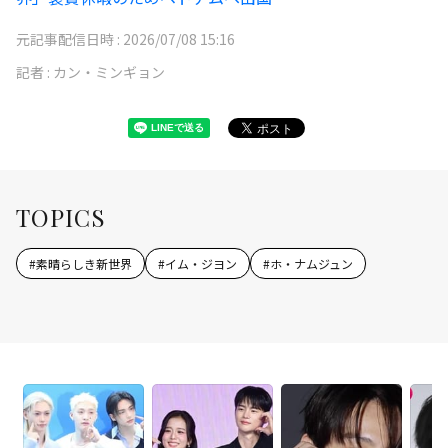
元記事配信日時 :
2026/07/08 15:16
記者 :
カン・ミンギョン
TOPICS
#
素晴らしき新世界
#
イム・ジヨン
#
ホ・ナムジュン