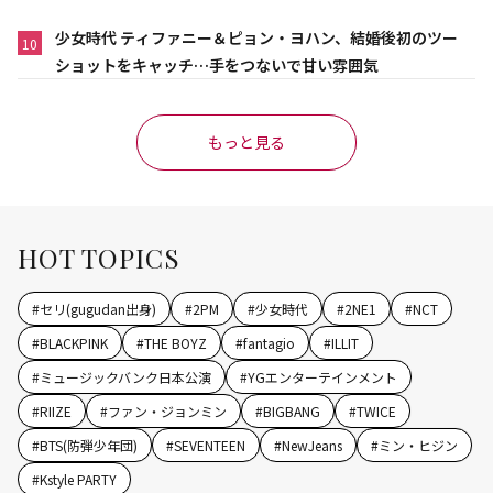
少女時代 ティファニー＆ピョン・ヨハン、結婚後初のツー
10
ショットをキャッチ…手をつないで甘い雰囲気
もっと見る
HOT TOPICS
#
セリ(gugudan出身)
#
2PM
#
少女時代
#
2NE1
#
NCT
#
BLACKPINK
#
THE BOYZ
#
fantagio
#
ILLIT
#
ミュージックバンク日本公演
#
YGエンターテインメント
#
RIIZE
#
ファン・ジョンミン
#
BIGBANG
#
TWICE
#
BTS(防弾少年団)
#
SEVENTEEN
#
NewJeans
#
ミン・ヒジン
#
Kstyle PARTY