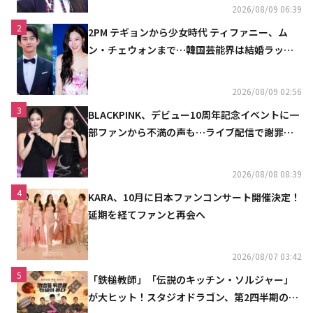
2026/08/09 06:39
2
2PM テギョンから少女時代 ティファニー、ム
ン・チェウォンまで…韓国芸能界は結婚ラッシ
ュ
2026/08/09 02:56
3
BLACKPINK、デビュー10周年記念イベントに一
部ファンから不満の声も…ライブ配信で謝罪
「コミュニケーション不足だった」
2026/08/08 08:39
4
KARA、10月に日本ファンコンサート開催決定！
延期を経てファンと再会へ
2026/08/07 03:42
5
「鉄槌教師」「伝説のキッチン・ソルジャー」
が大ヒット！スタジオドラゴン、第2四半期の売