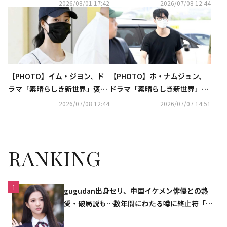
になるという反応が嬉しかっ
賞休暇のためベトナムへ出国
2026/08/01 17:42
2026/07/08 12:44
た”
【PHOTO】イム・ジヨン、ド
【PHOTO】ホ・ナムジュン、
ラマ「素晴らしき新世界」褒賞
ドラマ「素晴らしき新世界」褒
休暇のためベトナムへ出国
賞休暇のためベトナムへ出国
2026/07/08 12:44
2026/07/07 14:51
RANKING
1
gugudan出身セリ、中国イケメン俳優との熱
愛・破局説も…数年間にわたる噂に終止符「邪
魔しないで」