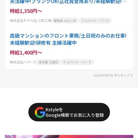
夫活躍中!ブランクOK!正社員登用あり/未経験歓迎!ク
リーニング代50%OFF
時給1,350円～
株式会社モデル社 三好工場
愛知県 みよし市
アルバイト・パート
⾼級マンションのフロント業務/土日祝のみのお仕事!
未経験歓迎!研修有 主婦活躍中
時給1,400円～
株式会社ベアーズ
東京都 江東区
アルバイト・パート
supported by 求人ボックス
Kstyleを
Google検索でお気に入り登録