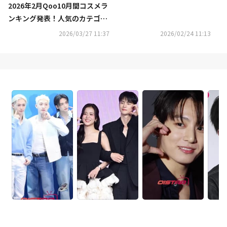
2026年2月Qoo10月間コスメラ
メを、2月23日(月)よりQoo10
ンキング発表！人気のカテゴリ
にて先行発売中
ーごとに月間販売個数TOP5を
2026/03/27 11:37
2026/02/24 11:13
ご紹介