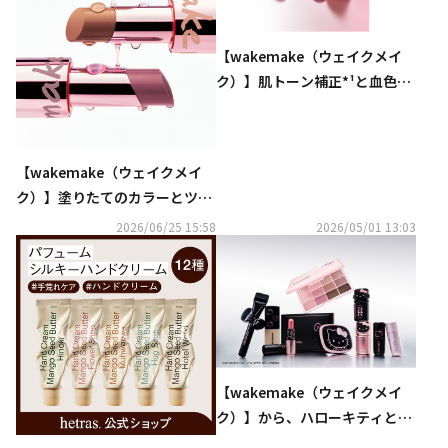
【wakemake（ウェイクメイ
ク）】肌トーン補正*¹と血色感
*¹を同時に叶える「シェイキン
グブラーチーク」が5月2日
（土）より順次本格展開をスタ
【wakemake（ウェイクメイ
ート！
ク）】塗りたてのカラーとツヤ
が、唇に長時間ピタッと密着す
2026/06/25 15:58
2026/05/01 13:03
る「ラスティンググロウスティ
ック」を7月1日（水）発売！
【wakemake（ウェイクメイ
ク）】から、ハローキティとコ
ラボした大人かわいい限定コス