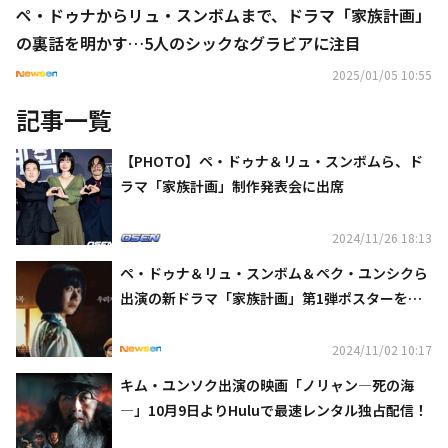
ペ・ドゥナからリュ・スンボムまで、ドラマ「家族計画」
の裏話を明かす…5人のシックなグラビアに注目
2025/01/05 10:55
記事一覧
【PHOTO】ペ・ドゥナ＆リュ・スンボムら、ド
ラマ「家族計画」制作発表会に出席
2024/11/26 18:13
ペ・ドゥナ＆リュ・スンボム＆ペク・ユンシクら
出演の新ドラマ「家族計画」第1弾ポスターを公
開
2024/11/02 10:17
キム・ユンソク出演の映画「ノリャン―死の海
―」10月9日よりHuluで最速レンタル独占配信！