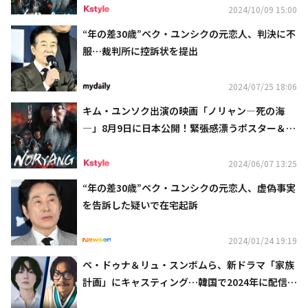
2024/10/09 15:00
“年の差30歳”ペク・ユンシクの元恋人、判決に不
服…裁判所に控訴状を提出
2024/07/25 18:06
キム・ユンソク出演の映画「ノリャン―死の海
―」8月9日に日本公開！緊張感漂うポスター＆予
告映像が解禁
2024/06/07 13:25
“年の差30歳”ペク・ユンシクの元恋人、虚偽事実
を告訴した疑いで在宅起訴
2024/01/24 19:19
ペ・ドゥナ＆リュ・スンボムら、新ドラマ「家族
計画」にキャスティング…韓国で2024年に配信予
定