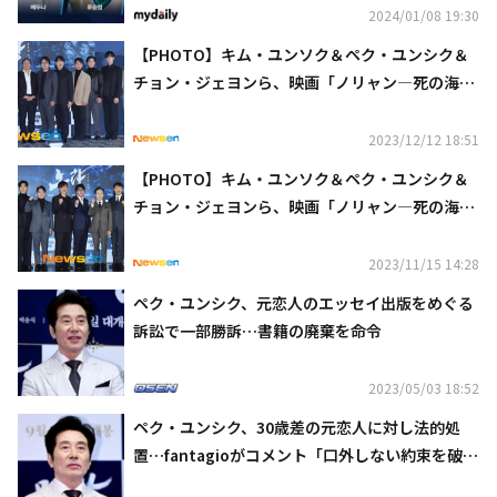
2024/01/08 19:30
【PHOTO】キム・ユンソク＆ペク・ユンシク＆
チョン・ジェヨンら、映画「ノリャン―死の海
―」マスコミ向け試写会に出席
2023/12/12 18:51
【PHOTO】キム・ユンソク＆ペク・ユンシク＆
チョン・ジェヨンら、映画「ノリャン―死の海
―」制作報告会に出席
2023/11/15 14:28
ペク・ユンシク、元恋人のエッセイ出版をめぐる
訴訟で一部勝訴…書籍の廃棄を命令
2023/05/03 18:52
ペク・ユンシク、30歳差の元恋人に対し法的処
置…fantagioがコメント「口外しない約束を破っ
た」