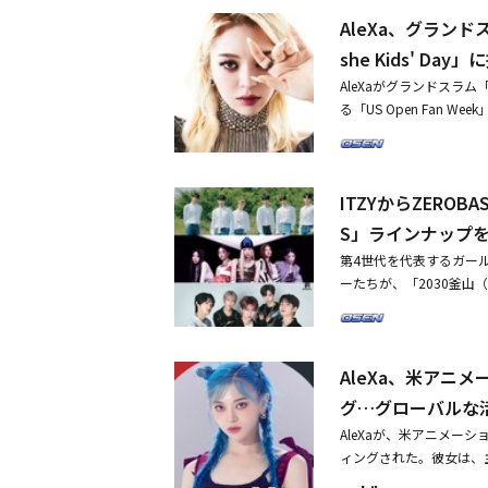
バル。その年にグローバ
ェリー・ロール、ドエチイ（
AleXa、グランド
ージを繰り広げる祭りの場だ
グ・タイム・ラッシュな
ージュ、ワンリパブリッ
she Kids' Day
グ・コンテスト」で優勝
出演する。韓国からは、NCT 
ツの試合にパフォーマー
AleXaがグランドスラ
ソロアーティストとして
「ゴースト・オブ・ルー
る「US Open Fan We
グ・コンテスト（Ameri
ンゼルスとニューヨークで展
Louis Armstrong
るAleXaへの現地の
日にマイアミにて行われる「J
h Adams）とセンタ
で愛されているポップスター
る予定だ。
ラウン（Issac Ryan B
日に人気ゲーム「リーグ
ITZYからZEROBAS
ッケンジー・ ブルック（McK
ーツチームG2と撮影した
も立つ。「Arthur As
S」ラインナップ
身の楽曲「Revolut
だ。このイベントは史上
が収められている。この
第4世代を代表するガー
毎年開催され、アリアナ・グラ
を発売し、北米ツアーを
ーたちが、「2030釜山（
r）、リアーナ（Rihann
L HEART DREAM AW
手たちのショーケースが
11日、ITZY、ZEROBA
高のパフォーマンスで雰
2019年2月に「DALLA D
ト」で優勝し、舞台の上
AleXa、米アニ
orning」「LOCO」
グ（MLB）ロサンゼル
表するガールズグループ
グ…グローバルな
ルス・クリッパーズの試
ミニアルバム「GUESS
トステージにまで登場し、海
AleXaが、米アニメーシ
した後、5thミニアルバ
のマネジメントを担当したEs
ィングされた。彼女は、
月から今年4月までは、
ジメント契約を締結し、6
ン・ロング、ナタリー・