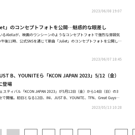
どの歌詞、淡々とした雰囲気の中のAleXaの歌声が合わさり、切ない雰囲気
ine Musicとマネジメント契約を締結した。
9月23日には3ヶ月にして単独コンサートも予定している。オーディション
歌詞はすべて英語で注目された。映像の中には、トンネルを背景に甘い声で
leXaはWD、Lotus Flow、Shawn Halim、Boranらと共に作曲と編曲
ーバル市場で活躍中の人気歌手が大勢含まれたラインナップの発表で雰囲気
2023/06/08 19:07
うAleXaの姿が盛り込まれた。特別な編集なしにじっと立って歌っている彼女の顔
を表現した。彼女が制作全般に参加したのはデビュー後初めてだ。パフォー
LOBAL HEART DREAM AWARDS」は、8月10日午後にソウル市松坡（ソン
ーンから、徐々にロングショットにつながるワンテイクで撮影され、没入感
てきたAleXaの音楽的成長と新しい魅力に期待が高まる。「Juliet」は、イ
OME（旧オリンピック体操競技場）で開催される。先立って組織委は、K-POP
を銀色に染めたAleXaは、レースのついたきれいで白いショートスカートに
uliet」のコンセプトフォトを公開…魅惑的な眼差し
trumental）、スパニッシュ（Spanish）、レトロエレクトロリミックス（R
ids、NCTのテヨン、Red Velvetのスルギ、STAYC、ATEEZ、THE BOYZ、
プスを合わせ、真珠のネックレスを独特な形で首と肩に巻いてアクセントを
ix）、ディスコリミックス（Disco Remix）、シティポップリミックス（City Pop R
いるAleXaが、映画のワンシーンのようなコンセプトフォトで強烈な雰囲気
、ATBO、xikersと音源強者と言われる歌手ユンナの出場を発表し、グローバルフ
れたビジュアルだが、目と表情は切なく何かを求めるような雰囲気を与え
プリミックス（Drumline Trap Remix）、スピードアップ（Speed u
午後11時、公式SNSを通じて新曲「Juliet」のコンセプトフォトを公開し
賞式の司会は、アナウンサー出身のタレントチョン・ヒョンム、お笑い芸人
en't meant to be（もしかしたら私たちは運命ではなかったかも）」「We were
、世界中の人々を魅了する予定だ。AleXaはリリースに先立ち、アルバム
AleXaのクローズアップショットで、感情を豊かに表現している。風に揺れ
る。今回の授賞式は、OTT（動画配信サービス）アプリとウェブサイトを通
. If Romeo was never in（私たちはロミオとジュリエットだった。ロミオが来なか
した。写真には海辺を背景に、黒いショートドレスとシルバートーンのシー
アと、強烈ながらも憂愁に包まれたAleXaの眼差しは、叙情的ながら神秘的
に同時に生中継される予定だ。
淡々とした中に切なさがにじみ出るAleXaの声と調和し、切ない雰囲気を与
わせた彼女の姿が収められている。強烈ながらも憂愁に包まれたAleXaの目
2023/06/07 18:45
感性的な雰囲気のコンセプトフォト第1弾とビンテージながらラフな質感に
ングル「Bomb」でデビューしたAleXaは、K-POPアーティストとしては初め
いるようで、彼女の姿と共に残像を残し、愛に揺れる感情を感覚的に表現し
めたコンセプトフィルムに続き、強烈な余韻を残す今回のコンセプトフォト
）の中のA.I.」というコンセプトと卓越した実力で注目された。その後、
グル「Bomb」でデビューしたAleXaは、K-POPアーティストとしては初めて
Juliet」に対する関心も高まっている。彼女が「Juliet」でどのようなス
UST B、YOUNITEら「KCON JAPAN 2023」5/12（金）
「TATTO」「Back in Vogue」などを発売し、その世界観を確立していき、AleX
の中のA.I.」というコンセプトと素晴らしい実力で注目された。その後、
か、注目が集まる。2019年10月にシングル「Bomb」でデビューしたAle
爆発的なエネルギーを放った。AleXaは昨年、米国NBCの大規模オーディ
に登場
」「TATTO」「Back in Vogue」などをリリースし、独自の世界観を確立してい
ィストとしては初めて「メタバース（多元宇宙）の中のA.I.」というコンセプト
 Song Contest」で優勝して以来、海外にまで活動の領域を広げている。最
カリスマ性と爆発的なエネルギーを放った。彼女は昨年、米NBCの大規模オー
eフェスティバル「KCON JAPAN 2023」が5月12日（金）から14日（日）の3
その後、「VILLAIN」「XTRA」「TATTO」「Back in Vogue」などを
MONSTA Xの現地マネジメントを担当したEshy Gazit代表が率いる音楽レ
can Song Contest」で優勝して以来、海外にまで活動の領域を広げている。
。初日となる12日、INI、JUST B、YOUNITE、TFN、Great Guys、A
していき、AleXaならではのカリスマ性と爆発的なエネルギーを放った。A
Musicとの米国マネジメント契約を締結した。AleXaは9日正午、ニューデジタルシ
とMONSTA Xの現地マネジメントを担当したEshy Gazit代表が率いる音楽
uberのHyuk（ヒョク）としても活躍中のLEE MINHYUK（ミンヒョク）が公演
大規模オーディション番組「American Song Contest」で優勝して以来、海
全世界同時リリースする。音楽番組には出演しない計画だ。
2023/05/13 10:28
 Musicとの米国マネジメント契約を締結した。AleXaは本日（9日）の昼12時、各
イベントに登場した。「KCON JAPAN 2023」は、KCONだけでしか見
ている。最近、BTS（防弾少年団）とMONSTA Xの現地マネジメントを担
ューデジタルシングル「Juliet」を全世界に同時発売した。
ティストたちのスペシャルパフォーマンスやコラボステージが充実したショーに
表が率いる音楽レーベルIntertwine Musicとの米国マネジメント契約を締結し
この記事は現地メディアの取材によるものです。写真にばらつきがございま
、ニューデジタルシングル「Juliet」を全世界同時リリースする。
い。・【PHOTO】INI、韓国でのスケジュールを終えて日本に帰国（動画