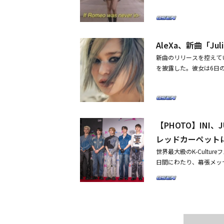
ミオが来なかったら）な
る音楽レーベルIntertw
という合同公演を開き、
めた。特に、公開された
を醸し出す。作詞だけでなく、A
のスーパースターとグロ
新曲「Juliet」を歌
にも参加し、自分の感性
を盛り上げた「2023 K G
をクローズアップしたシ
マンスで強烈な印象を残し
パ）区にあるKSPO D
を高めた。ショートヘア
AleXa、新曲「J
ンストゥルメンタル（Ins
韓流の最前線にいるStray K
華やかなパターンのトッ
etro Electro Rem
新曲のリリースを控えて
TREASURE、EPEX
与えた。感覚的で洗練さ
emix）、ドラムライントラッ
を披露した。彼女は6日の
ァンの関心を集めた。授
る。「Maybe we wer
p）バージョンも公開され
た。コンセプトフォトは
チャン・ドヨンが担当す
Romeo and Juliet
のジャケット写真を公開
るグレーカラーの短いヘ
じて、韓国を含む全世界
ったら）」などの歌詞が
スルーカーディガンを合
だ。先立って公開された
える。2019年10月にシ
は多くのことを物語って
意味深なメッセージを込
て「メタバース（多元宇宙
た。2019年10月にシン
第2弾まで公開され、新曲「
【PHOTO】INI、J
「VILLAIN」「XTRA」
「メタバース（多元宇宙）
トーリーと感性を伝えるの
aならではのカリスマ性と
レッドカーペット
「VILLAIN」「XTRA
Xaは、K-POPアーテ
ション番組「American
き、AleXaならではの
世界最大級のK-Cultur
と卓越した実力で注目された。
近、BTS（防弾少年団）と
ディション番組「Ameri
日間にわたり、幕張メッセで開催
発売し、その世界観を確立
ーベルIntertwine 
最近、BTS（防弾少年団）
leXa、人気美容系YouT
leXaは昨年、米国NBCの
ングル「Juliet」を
レーベルIntertwine
に先立ってレッドカーペット
外にまで活動の領域を広げ
音楽配信サイトを通じてニ
られないK-POPアー
当したEshy Gazit代
出会うことができる。※
た。AleXaは9日の正午
すので、予めご了承くださ