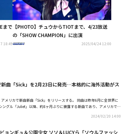
NEまで
【PHOTO】チュウからTIOTまで、4/23放送
の「SHOW CHAMPION」に出演
7 18:49
2025/04/24 12:00
カで新曲「Sick」を2月23日に発売…本格的に海外活動がス
日、アメリカで新曲新曲「Sick」をリリースする。 同曲は昨年6月に全世界に
ングル「Juliet」以降、約8ヶ月ぶりに披露する新曲であり、アメリカでの
楽曲だ。彼女は、より多くの海外ファンと交感するために歌詞を全て英語で
2024/02/20 14:00
関係の複合性に関する楽曲だ。相手が与える愛と自信を受け入れる資格がないと
値を探していく過程を盛り込んだ。AleXaは繊細な表現力と爆発的な歌唱力
・ビョンギュ＆公園少女 ソソ＆LUCYら「ソウルファッシ
受け入れるその過程を感性豊かな音楽とドラマチックなストーリーで表現し