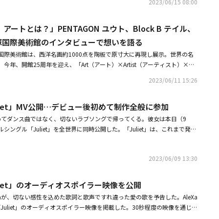
地域にわたる米州ツアーとアジア7地域公演の全回全席が完売となり、チケ
2023/06/15 08:00
Ruin」に出演した。
Xaがどんなキャラクターの声を演じるのかは、今後公開される予定だ。同作
ZYと同年に「Bomb」でデビューしたAleXaは、K-POPアーティストとし
シスコを背景にしている。ルーインは世界で初めて制作された、人間の神経
元宇宙）の中のA.I.という世界観を前面に打ち立てて注目された。その
ートとは？」PENTAGON ユウト、Block B テイル、
トーナメントゲームだ。参加者たちは本人たちの精神と直接繋がっているた
」「TATTOO」「Back in Vogue」「Juliet」などを通じてグローバルK-POP
合してしまう。このゲームの途中に、プログラムにエラーが発生し、すべて
大塚国際美術館のインタビューで想いを語る
た。AleXaは昨年、米NBCの大規模競演番組「アメリカン・ソング・コン
ることになる。映画「グランド・ブダペスト・ホテル」のトニー・レヴォロ
Song Contest）」で優勝して以来、グローバル市場でも影響力を発揮している。
国際美術館は、西洋名画約1000点を陶板で原寸大に再現し展示。世界の名
タブル」でよく知られているロザリオ・ドーソンが主人公を務め、「アルビ
とMONSTA Xの現地マネジメントを担当したEshy Gazit代表が率いる音楽
年、開館25周年を迎え、「Art（アート）×Artist（アーティスト）×Mu
リス大作戦」をはじめ、多数のアニメーションで声を演じた俳優ジャスティ
ne Musicと米国マネジメント契約を締結した。最近ではアメリカのアニメシリー
）」と題し、世界で活躍するアーティストがアートや美術館への想いを語るイ
ルド・スピード」シリーズでラムジー役を演じて愛されたナタリー・エマニ
2023/06/11 15:26
in」にキャスティングされ、新しい活動を予告した。Mnet「BOYS PLANET」を通
ズで紹介している。このインタビューシリーズにK-POPからも3人が登場。
leXaは錚々たる俳優たちと共に、複雑なディストピアンSci-fiのキャラクタ
ASEONEは、正式デビュー前から様々な最初と最高の記録を打ち立ててスー
ウト、4月にBlock Bのテイル、そして5月にはAleXaのインタビュー動画が公開
た細かく理解できるように、見事な演技を繰り広げる予定だ。果たして彼女
nstagramの開設から6日、TikTok開設から7日でフォロワー数100万人を
uliet」MV公開…デビュー後初めて制作全般に参加
ら世界で活躍する3人がそれぞれの想いを語る貴重なインタビュー動画となって
ションのキャラクターとしては、どのような声を披露するのか、期待が集ま
関心の高さを確認し、デビューアルバムが予約販売開始13日目に先行注文
ストにインタビューArt × Artist × Museumあなたにとって、アート
初めてダンス曲ではなく、切ないラブソングで帰ってくる。彼女は本日（9
・ルーイン」は、Web3企業のGALA及びテレビ部門であるGALA FILMの
-POPデビューグループ初のミリオンセラー達成を目前に控えている。初動最
um.or.jp/publics/index/1178/大塚国際美術館住所：〒772-0053 徳島県鳴門
ングル「Juliet」を全世界に同時公開した。「Juliet」は、これまで発売
8月に初公開される予定だ。この他にも、世界中の様々なプラットフォーム
実視されている状況だ。人気バラエティ番組tvN「驚きの土曜日」に完全体
ージ：https://www.o-museum.or.jp/
ォーマンスで好評を得て、「American Song Contest」で優勝を収め、
だ。今作の責任プロデューサーであるマイケル・ライアン（Michael Rya
や、ビューティー、ファッションなど様々なブランドの広告モデルに抜擢さ
と呼ばれたAleXaが初めて披露する切ない感性のラブソングだ。「Juliet」
Mとハンス・ジマーのブリーディング・フィンガーズ・ミュージックとパートナー
起きたことだ。正式デビュー後に見せる活躍に世界のファンの期待が集まっ
2023/06/09 13:30
別れをシェイクスピアの戯曲「ロミオとジュリエット」のストーリーになぞ
ディストピアという空想科学世界の複雑なキャラクターたちに、深みと真実
tミニアルバム「YOUTH IN THE SHADE」を通じて活動を開始した。3月、
オとジュリエット」はこれまで世界中で多くの作品として再誕生し、現在も
聴者たちも毎回非常に特別で不思議な経験をすることになると思う」と話し
S、FNCエンターテインメントが共同で展開した日韓合同大型プロジェクト
っている恋愛物語だ。AleXaを通じて歌として誕生した「Juliet」は、グロ
グル「Bomb」をリリースし、デビューしたAleXaは、K-POPアーティスト初
uliet」のオーディオスポイラー映像を公開
BOY'S BATTLE」で優勝したHi-Fi Un!cornは先月26日、バンドCNBLUEのジョン・
みやすく、且つ新たにアプローチする予定だ。AleXaは歌詞も手掛けた。
人工知能） 」というコンセプトで注目を集めた。彼女は昨年、米NBCの大
「Over the Rainbow」で日韓同時デビューした。デビュー直後に日本
Xaが、切ない感性を込めた歌詞と歌声ですれ違った愛の歌を予告した。AleXa
n't meant to be」（もしかしたら私たちは運命じゃなかったかもしれない）、「W
merican Song Contest」で優勝して以来、海外にまで活動領域を広げて
バム部門で1位を獲得するなど、世界的な活躍を見せている。8日と9日にFTISL
「Juliet」のオーディオスポイラー映像を掲載した。30秒程度の映像を通じ
Juliet. If Romeo was never in」（私たちはロミオとジュリエットだった。もしロ
年団）とMONSTA Xの現地マネジメントを担当したEshy Gazit代表が率い
lyingなど、FNCエンターテインメント所属の先輩バンドと「BAND KINGDOM」
が盛り込まれた「Juliet」の一部と歌詞が公開され、曲全体への関心を高