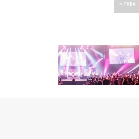
あり）・Alexa、米音楽レー
< PREV
く活躍に期待