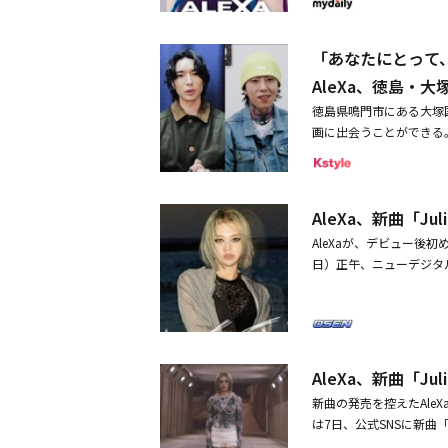
た。当時、アメリカの8
シリーズ「Ghosts of 
と息を合わせる。Ale
ットパワーを証明した。IT
は、未来の米サンフラン
ては初めてメタバース（多
「あなたにとって、ア
系だけを用いたロイヤル
後、「VILLAIN」「XTRA
め、仮想現実と現実が混
AleXa、徳島・
ファンに存在感を見せつけ
の参加者は悪夢を体験す
テスト（American 
徳島県鳴門市にある大塚
リ、映画「アンフォゲッ
最近、BTS（防弾少年団）
画に出会うことができる。今
ン4 それいけ！ シマ
レーベルのIntertwi
seum（ミュージアム
ン・ロング、映画「ワイ
ズ「Ghosts of Ru
ンタビュー動画をシリー
ュエルなどが出演する。A
じて結成されたZEROB
3月にPENTAGONのユ
ーたちをさらに深く、ま
パースターになった。公式I
AleXa、新曲「J
された。K-POP界か
が歌ではなく、アニメー
突破し、世界のファンの
いる。世界で活躍するアーティ
AleXaが、デビュー後
っている。「ゴースト・オブ
数108万枚を突破し、K
とは？https://o-muse
日）正午、ニューデジタルシ
ウェブサイトを通じて、
高売上の記録はすでに確
市鳴門町 鳴門公園内公式ホームペ
する楽曲ごとに圧倒的なパフ
でストリーミングを検討中
での出演を確定したこと
ステージの上の小さな巨人
n）は「GALA FIL
れたのも、デビュー前に
は、叶わない愛と悲しい
シップを結んだ今作は、
ている中、彼らは10日に1s
らえて表現した。「ロミ
性をもたらすだろう。視
日本のTBSと韓国のSB
愛され続けている誰もが知
た。2019年10月にシン
AleXa、新曲「J
「The IDOL BAND : 
ーバル音楽ファンに親し
の「多重宇宙の中のAI（
ヨンファがプロデュースした
新曲の発売を控えたAle
「Maybe we were
規模オーディション番組「A
のiTunesチャートアル
は7日、公式SNSに新曲
e were Romeo and 
いる。最近、BTS（防弾少
AND、CNBLUE、N.F
て、彼女の甘く切ない歌声