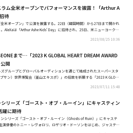
ルな活躍を繰り広げた世界的なアーティストが一堂に会し、ヒット曲のステ
Doechii）、シャギー（Shaggy）、ポール・ラッセル、LANY、ビッ
スラム全米オープンでパフォーマンスを披露！「Arthur A
。今年開催される「Jingle Ball Tour」にはアッシャー、ニッキー・ミナ
どの人気アーティストがライブを披露した。彼女は昨年「アメリカン・ソン
ク、オリヴィア・ロドリゴ、フロー・ライダーなど錚々たるポップスターが
」に招待
後、米MLB、米NBA、グランドスラム「全米オープン」など世界的なスポー
DREAM、(G)I-DLE、P1Harmonyなどが合流した。AleXaはK-POP女性
として招待されて公演を披露したり、アメリカのアニメーションシリーズ
ム「全米オープン」で公演を披露する。22日（韓国時間）から27日まで開かれ
初めて同ツアーに出演することになった。昨年、米NBC「アメリカン・ソン
イン」で声優として活躍するなど世界中で活動している。AleXaは米・ロサ
ek」。AleXaは「Arthur Ashe Kids' Day」に招待され、25日、米ニューヨークの
can Song Contest）」で優勝した後、世界を舞台に多様な活動を展開してい
開される「Jingle Ball」のレッドカーペットイベントに出席し、12月16
 Stadiumで無料公演を行う。AleXaはカナダのデュオのクラッシュ・アダムズ（Cras
関心を確認することができる。舞台の上の小さな巨人と呼ばれる彼女は、全世界
2023/08/25 10:36
ingle Ball Tour」に出演し、2024年2月にアメリカで新曲をリリースす
ーステージに上がる。同日、この舞台にディズニーのアイザック・ライアン・ブ
たちと共に「Jingle Ball Tour」をさらに盛り上げる予定だ。また、22
rown）とダニエル・ジャラデ（Danielle Jalade）、TikTokのスーパースターマ
・オブ・レジェンド」のメジャー大会で最多優勝を獲得した世界的なeスポ
EONEまで…「2023 K GLOBAL HEART DREAM AWARD
enzi Brooke）と世界的なダンサーリーフ・ハリソン（Rief Harrison）
映像が、G2の公式YouTubeチャンネルに掲載された。映像には、彼女が自
he Kids' Day」は、「全米オープン」週間に開かれる世界的なテニスイベント
を公開
ion」のパフォーマンス映像をG2のメンバーたちに見せた後、ダンスを教える姿
最高のテニスプレーヤーの一人であるアーサー・アッシュの人生を記念して
ように、世界を股にかけて活躍しているAleXaは来年、アメリカでアルバム
ルズグループとグローバルオーディションを通じて結成されたスーパースタ
ンデ（Ariana Grande）、ジャスティン・ビーバー（Justin Biebe
行う計画だ。
プサン）世界博覧会（釜山エキスポ）」の招致を祈願する「2023 K GLOBA
a）、ショーン・メンデス（Shawn Mendes）、NE-YO（ニーヨ）など有名歌
ARDS」に登場する。「2023 K GLOBAL HEART DREAM AWARDS」組織委員会は
開かれた。世界の人々から注目される舞台に立つようになったAleXaは、最
2023/07/11 15:48
SEONE、AleXa、Hi-Fi Un!cornなどが含まれた出演ラインナップを発表した。
囲気を盛り上げる予定だ。昨年、米NBC「アメリカン・ソング・コンテス
ALLA」でデビューしたITZYは、「ICY」「WANNABE」「マ.フィ.ア. In the m
の小さな巨人としてその真価をもう一度証明した。AleXaは昨年、米大リー
メーシリーズ「ゴースト・オブ・ルーイン」にキャスティン
「SNEAKERS」など、発売した楽曲のほとんどをヒットさせ、K-POP第4世代を代
ス・ドジャースの試合と今年1月の米プロバスケットボール（NBA）ロサンゼ
として挙げられている。グローバル市場でも存在感を見せつけている。4th
活躍に期待
合でハーフタイム舞台に登場したことに続き、世界的なテニス大会のイベン
 WHO」で米・ビルボードメインチャートである「ビルボード200」に初登場
外で活躍を続ける。AleXaはBTS（防弾少年団）とMONSTA Xのアメリカ
ョンシリーズ「ゴースト・オブ・ルーイン（Ghosts of Ruin）」にキャステ
ム「CHECKMATE」で同チャート8位を獲得して自己記録を更新した。昨年8
hy Gazit代表が率いる音楽レーベルIntertwine Musicとアメリカでマネ
主演俳優のトニー・レヴォロリ、ロザリオ・ドーソンをはじめ、ジャスティ
世界16地域20回規模の初のワールドツアーを開催し、全世界のファンに会っ
月に新曲「Juliet」を全世界で同時に公開した。最近ではアメリカのアニメ
エマニュエル、マイケル・ロングフェローなど、アメリカの有名スターたち