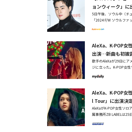
た。中毒性のある流麗な
ョンウィーク」に
部まで「誰かを愛する時
5日午後、ソウル中（チ
は先月、アメリカの人気トーク
「2024 F/W ソウル
w）」に出演し、新曲「
ギュ、イ・シガン、チン・ジ
映像では、ライブバンド
KSWAN、ALi、ダンスクル
リリースに対する期待をよ
イアン、ミュージカル女
ン・ソング・コンテスト（A
AleXa、K-POP
ン・ソニョン、ショーホ
して浮上した。昨年には
服務要員に？報道うけコメ
出演…新曲も初披
023 iHeartRadio Ji
MV公開ミステリアスな
歌手のAleXaが29日にアメリ
ジに立った。K-POP女性ソ
めてで、この日に集まった
ンスを披露した。「Jingle
が毎年末、アメリカの主
AleXa、K-POP女
な活躍を繰り広げた世界
だ。この日に彼女は、一
l Tour」に出演決
った。彼女は昨年、米NBC「
AleXaがK-POP女性ソ
を獲得した曲「Wonde
属事務所ZB LABELは25日
は観客のために特別なプ
Ball Tour』のステー
を先行公開したのだ。「W
の一つであるiHeart
への期待を高めた。今回「Ji