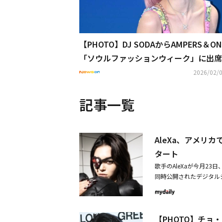
【PHOTO】DJ SODAからAMPERS＆O
「ソウルファッションウィーク」に出席
2026/02/0
記事一覧
AleXa、アメリ
タート
歌手のAleXaが今月23
同時公開されたデジタルシ
本格的な活動を知らせる
書いた。「Sick」は
感じる話者が、自分の価
【PHOTO】チョ
で、愛と自信をそのまま