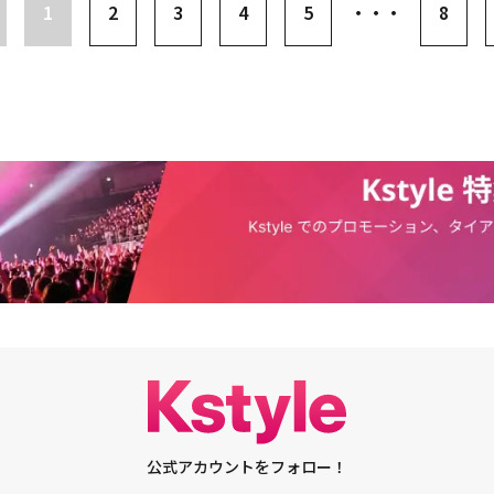
ベルIntertwine Musicとマネジメント契約を締結BTS＆MONSTA Xらに続
1
2
3
4
5
・・・
8
公式アカウントをフォロー！