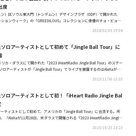
メロディーが穏やかに染み込み、淡々と詠む導入部から感情が爆発する後半
出席
の感情」を着実に積み上げるボーカルが加わり、深い響きを与える。AleXa
ュン）区ソウル東大門（トンデムン）デザインプラザ（DDP）で開かれた
ショー「ケリー・クラークソンショー（The Kelly Clarkson Sho
ファッションウィーク」の「GREEDILOUS」コレクションに俳優のチョ・ビョン
Sick」の歌とパフォーマンスが盛り込まれた映像を公開し、注目を集めた。
ュヒョン、公園少女のソソ、Dal★Shabetのセリ、LUCY、AleXa、BLAC
の演奏に合わせた魅力的な歌声と優れた歌唱力で、新曲「Sick」を披露して
2024/02/05 19:04
ー1MILLIONのリア・キム、タレントのハ・ジヨン、Fly To The Skyのブラ
り一層高めた。彼女は2022年5月、米NBCオーディション番組「アメリカ
優のチョン・ソナ、シム・ジンファ＆キム・ウォンヒョ夫妻、タレントのア
merican Song Contest）」で優勝し、一気に世界的ライジングスターと
女性ソロアーティストとして初めて「Jingle Ball Tour」に
ストのムン・ソンシクらが出席した。・チョ・ビョンギュ、身体検査で社会
それぞれアメリカ・ダラスとマイアミで開催された米最大の年末フェス「2
ント「現役入隊するため再検査へ」・LUCY、タイトル曲「Boogie Man」
露
ngle Ball Tour（以下、「Jingle Ball Tour」）」のステージに立った。
雰囲気
カ・ダラスにて開かれた「2023 iHeartRadio Jingle Ball Tour」のステー
ロアーティストが「Jingle Ball Tour」でライブを披露するのはAleXaが初
約1万1,000人の観客の前で抜群の歌唱力とエネルギッシュなパフォーマ
2023/11/30 15:55
 Ball Tour」はアメリカ最大のメディアグループの一つであるiHeart Media
要都市を回り、開催する大規模な音楽フェスティバル。その年にグローバル
性ソロアーティストとして初！「iHeart Radio Jingle Bal
的なアーティストが一堂に会し、ヒット曲のステージを披露する祭りの場
気に視線を奪うファンキーなデザインのレッドワンピース姿でステージに立
定
アメリカン・ソング・コンテスト（American Song Contest）」で優勝
ロアーティストとして初めて、アメリカの「Jingle Ball Tour」に合流する。所
rland」を強烈なパフォーマンスとともに披露して雰囲気を盛り上げた。彼女
、「AleXaが11月28日、米ダラスで開催される『2023 iHeartRadio Jingle
レゼントも準備した。2024年2月にアメリカでリリースする新曲のステージ
ジに立つ」と伝えた。「Jingle Ball Tour」はアメリカ最大のメディアグループ
onderland」とはギャップのある魅力で現地ファンたちを魅了して、新譜
2023/10/25 12:23
 Mediaが毎年末、アメリカの主要都市を回り、開催する大規模な音楽フェスティ
ngle Ball Tour」のダラス公演はAleXaを皮切りにフロー・ライダー、ジ