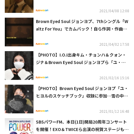
2021/04/08 12:08
Brown Eyed Soul ジョンヨプ、7thシングル「W
altz For You」でカムバック！自ら作詞・作曲に
参加
2021/04/02 17:58
【PHOTO】I.O.I出身キム・チョンハ＆クォン・
ジナ＆Brown Eyed Soul ジョンヨプら「ユ・ヒ
ヨルのスケッチブック」の収録に参加
2021/02/16 15:16
【PHOTO】Brown Eyed Soul ジョンヨプ「ユ・
ヒヨルのスケッチブック」収録に参加…雪の中で
も爽やかな笑顔
2021/01/12 16:48
SBSパワーFM、本日(1日)開局20周年コンサート
を開催！EXO＆TWICEら出演の祝賀ステージも予