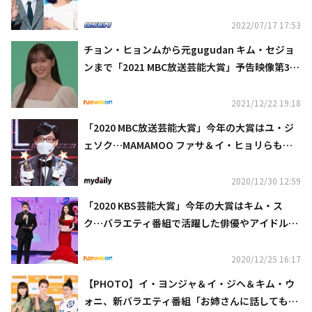
2022/07/17 17:53
チョン・ヒョンムから元gugudan キム・セジョ
ンまで「2021 MBC放送芸能大賞」予告映像第3弾
を公開
2021/12/22 19:18
「2020 MBC放送芸能大賞」今年の大賞はユ・ジ
ェソク…MAMAMOO ファサ＆イ・ヒョリらも受
賞（総合）
2020/12/30 12:59
「2020 KBS芸能大賞」今年の大賞はキム・ス
ク…バラエティ番組で活躍した俳優やアイドルも
続々受賞（総合）
2020/12/25 16:17
【PHOTO】イ・ヨンジャ＆イ・ジヘ＆キム・ウ
ォニ、新バラエティ番組「お姉さんに話してもい