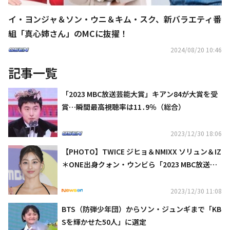
イ・ヨンジャ＆ソン・ウニ＆キム・スク、新バラエティ番
組「真心姉さん」のMCに抜擢！
2024/08/20 10:46
記事一覧
「2023 MBC放送芸能大賞」キアン84が大賞を受
賞…瞬間最高視聴率は11․9％（総合）
2023/12/30 18:06
【PHOTO】TWICE ジヒョ＆NMIXX ソリュン＆IZ
＊ONE出身クォン・ウンビら「2023 MBC放送芸
能大賞」レッドカーペットに登場（動画あり）
2023/12/30 11:08
BTS（防弾少年団）からソン・ジュンギまで「KB
Sを輝かせた50人」に選定