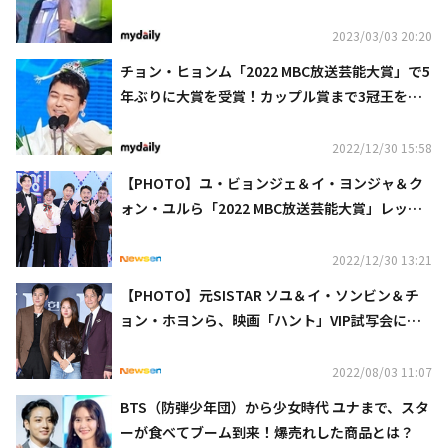
2023/03/03 20:20
チョン・ヒョンム「2022 MBC放送芸能大賞」で5
年ぶりに大賞を受賞！カップル賞まで3冠王を達
成（総合）
2022/12/30 15:58
【PHOTO】ユ・ビョンジェ＆イ・ヨンジャ＆ク
ォン・ユルら「2022 MBC放送芸能大賞」レッド
カーペットに登場
2022/12/30 13:21
【PHOTO】元SISTAR ソユ＆イ・ソンビン＆チ
ョン・ホヨンら、映画「ハント」VIP試写会に出
席
2022/08/03 11:07
BTS（防弾少年団）から少女時代 ユナまで、スタ
ーが食べてブーム到来！爆売れした商品とは？