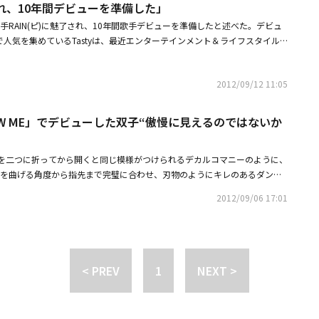
に憧れ、10年間デビューを準備した」
りがあります。頻繁には会わないですが、時々会って情報交換をしていま
tyはジアとフェイに感謝の気持ちを伝えた。Tastyとジア、フェイはJYPエ
歌手RAIN(ピ)に魅了され、10年間歌手デビューを準備したと述べた。デビュ
に練習生生活を送った仲間であり、ジアとフェイも中国人であるだけにTast
E」で人気を集めているTastyは、最近エンターテインメント＆ライフスタイル
styは「ストレスが溜まると、楽しい話を沢山してくれます。先にデビューし
ok」と行ったグラビア撮影で歌手としてデビューするまで過程を公開した。「1
、ミン、チョウミ兄さんが特にアドバイスしてくれて力になってくれます。
エンターテインメントオーディションに1度で受かった」というTastyは、「R
Y-STAR『食神ロード』という番組を撮影しましたが、その時のMCが2AM
2012/09/12 11:05
としては唯一パク・ジニョン先輩のバックアップダンサーとして活動した。そ
とも一緒に練習生生活を過ごしましたが、本当によく面倒を見てくれまし
れ、ファンクラブもできるほど人気も得た」と伝えた。続いて、Tastyは
する時にあんな友人がいると心強いです」と打ち明けた。現在Tastyは、
DEUXを思い出す。今はその対象がTastyになるようにしたい」と抱負を語
KNOW ME」でデビューした双子“傲慢に見えるのではないか
」で精力的に活動している。
はブルーデニムをテーマに撮影を行った。メンバーのソリョンは2つの色のデニ
独特なストライプのシャツを着て、スタイリッシュなフッションセンスをア
を二つに折ってから開くと同じ模様がつけられるデカルコマニーのように、
体を曲げる角度から指先まで完璧に合わせ、刃物のようにキレのあるダンス)
ュエットが登場した。パフォーマンスデュオというタイトルを掲げ、9日に
2012/09/06 17:01
tyがその主人公だ。兄弟は初舞台前日、なかなか眠れないその夜に睡眠薬一
らい、身体も、感性も一緒である。いくら一卵性双生児だとしても、歌手と
を一緒に叶えることは簡単ではない。だが、テリョンとソリョン兄弟は「一
う一人の人が面白くて真似するなかでこうなった」と言い、もっぱら歌手の
程を大したことではないように語った。僕たちの偶像は、H.O.T＆RAIN
< PREV
1
NEXT >
するドラマの人気とともに再度関心を受けている第1世代アイドルグループのH.
アイドルではなかった。双子の兄弟は、小学校時代にテレビでH.O.Tを見て、
まった。そのときから叔母や祖母の前をはじめ、どこでも踊りながら歌手を