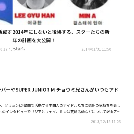
活躍す
2014年にしないと後悔する、スターたちの新
年の計画を大公開！
0 17:45
2014/01/31 11:50
AメンバーやSUPER JUNIOR-M チョウミ兄さんがいつもアド
」
リョン、ソリョン)が韓国で活動する中国人のアイドルたちに感謝の気持ちを表し
SENとのインタビューで「ジアとフェイ、ミンは芸能活動などについて沢山アド
PER JUNIOR-Mのチョウミ兄さんも色々話をしてくださるのでいつも感謝し
2013/12/15 11:03
Tastyは「時間があるときは友人に会って人生相談をしたりして、お互い
好きです。最近は韓国で活動する中国人歌手の先輩や後輩がたくさんいるの