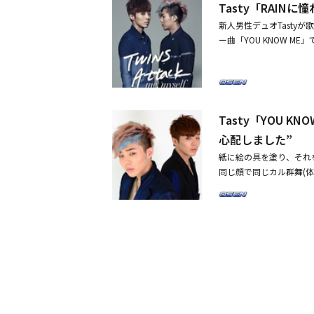
Tasty「RAIN
で、中国人の友人の集ま
す」と話した。また、Tas
新人男性デュオTastyが
ンターテインメントで共
ー曲「YOU KNOW M
yとの共通点も多い。Ta
雑誌である「1st Lo
ただけに、ジアとフェイ
9歳に初めて受けたJYP
最近、ケーブルチャンネル
AIN先輩以来、練習生
のジヌンでした。ジヌン
の時、双子ダンサーと呼ば
た。バラエティ番組に出演
「デュオといえば、人々は
Tasty「YOU 
新曲「Day`n Night
った。この日、Tasty
心配しました”
ムシャツを、テリョンは
紙に絵の具を塗り、それ
ピールした。
同じ顔で同じカル群舞(
を披露する双子兄弟のデ
アルバムを発売したTas
粒を半分に分けて飲むく
いう同じ夢を持ってそれ
人が踊ると、側にいるも
夢を目指して走ってきた過
(ピ)1997年を背景に
O.Tは、女子高生だけの
それこそ一目ぼれしてし