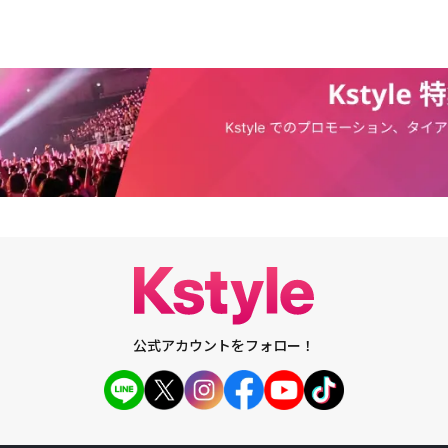
夢に決定打となったのは、筋肉質でセクシーなカリスマ性を発揮する歌手R
。「中学生のとき、RAIN先輩を見て何があっても歌手にならなければならない
ん、周りの親友を始め、御祖母さんからも『歌手になることがそんなに簡単
言われました。それでもダンスを止めなかったし、最終的に大型企画会社に
で、歌手の夢に近づくことができました」(テリョン)「そこで会った人がRA
しく覚えていますが、RAIN先輩が現れたときは、本当に周辺が真っ白にな
)兄弟は2006年、韓国最大の芸能企画会社の一つであるJYPエンターテイン
れ、夢を具体化することができた。1年間の練習生生活を経て兄弟は、代表
ぶりにカムバックするメインステージでバックダンサーとして活躍するな
偶像だったRAINも兄弟に「話はよく聞いた」と言いながら励ましの握手を
ョン・ソリョンが夢を叶える日はそんなに遠くないと思われた。だが、ちょ
えるものは何もないまま5年の時間が流れた。その間一緒に練習生生活をし
ムを出してステージに立った。2AM、2PM、そしてmiss Aまで、友達の活
悩み、結局所属事務所から出て練習生生活を止めることにした。「練習生時
気分が悪くなったわけではなく、なかなか機会が訪れない僕の立場をじれっ
てみると、僕たちは準備ができていなかったし、それで他の人に機会が与え
計に焦っていました」(テリョン)「でも、本当に大変でした。練習生生活が
公式アカウントをフォロー！
想像もしませんでしたので。それでも幸いだったのは、諦める寸前まで行っ
たり、またその人が諦めようと思ったときは、もう片方が「今はその時期で
掴んであげたことです。そのおかげで今歌手の夢を叶えることになったわけ
も僕たちはこういうふうに行くと思います。どんなに厳しい状況に置かれて
・ブラウン、ジャスティン・ティンバーレイクの振付け師とは友達になったそ