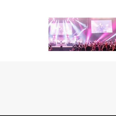
夢見た。そして、兄弟の
AIN(ピ)の登場だった
と決心しました。もちろ
だと思うのか』と厳しく
練習生として入ったこと
IN先輩でした。まだ生々
る感じでした」(ソリョン
メントの練習生に抜擢さ
のパク・ジニョンが7年
ど、実力を認められた。
してくれるほどで、テリ
うどそこまでで、目に見
た友達は、デビューアルバ
躍ぶりを見ながら兄弟は
代の同期たちが成功して
たく思いました。今考え
られたわけだったが、余
そんなに長くなるとは、
たとき、片方の人が止め
はない」とお互いに手を
ですね。僕は、これから
も」(ソリョン)クリス