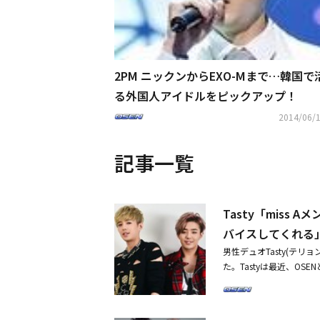
2PM ニックンからEXO-Mまで…韓国で
る外国人アイドルをピックアップ！
2014/06/1
記事一覧
Tasty「miss 
バイスしてくれる
男性デュオTasty(テ
た。Tastyは最近、O
バイスしてくれます。SU
ています」と語った。同日
にアドバイスすることが